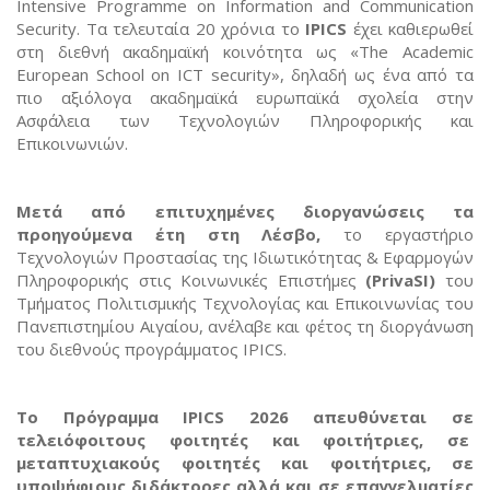
Intensive Programme on Information and Communication
Security. Τα τελευταία 20 χρόνια το
IPICS
έχει καθιερωθεί
στη διεθνή ακαδημαϊκή κοινότητα ως «Τhe Academic
European School on ICT security», δηλαδή ως ένα από τα
πιο αξιόλογα ακαδημαϊκά ευρωπαϊκά σχολεία στην
Ασφάλεια των Τεχνολογιών Πληροφορικής και
Επικοινωνιών.
Μετά από επιτυχημένες διοργανώσεις τα
προηγούμενα έτη στη Λέσβο,
το εργαστήριο
Τεχνολογιών Προστασίας της Ιδιωτικότητας & Εφαρμογών
Πληροφορικής στις Κοινωνικές Επιστήμες
(PrivaSI)
του
Τμήματος Πολιτισμικής Τεχνολογίας και Επικοινωνίας του
Πανεπιστημίου Αιγαίου, ανέλαβε και φέτος τη διοργάνωση
του διεθνούς προγράμματος IPICS.
Το Πρόγραμμα IPICS 2026 απευθύνεται σε
τελειόφοιτους φοιτητές και φοιτήτριες, σε
μεταπτυχιακούς φοιτητές και φοιτήτριες, σε
υποψήφιους διδάκτορες αλλά και σε επαγγελματίες