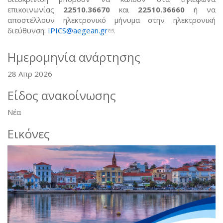
επικοινωνίας
22510.36670
και
22510.36660
ή να
αποστέλλουν ηλεκτρονικό μήνυμα στην ηλεκτρονική
διεύθυνση:
IPICS@aegean.gr
(link sends e-mail)
.
Ημερομηνία ανάρτησης
28 Απρ 2026
Είδος ανακοίνωσης
Νέα
Εικόνες