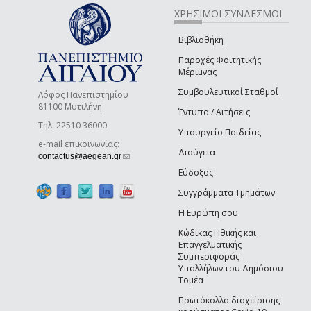
ΧΡΗΣΙΜΟΙ ΣΥΝΔΕΣΜΟΙ
Βιβλιοθήκη
Παροχές Φοιτητικής
Μέριμνας
Συμβουλευτικοί Σταθμοί
Λόφος Πανεπιστημίου
81100 Μυτιλήνη
Έντυπα / Αιτήσεις
Τηλ. 22510 36000
Υπουργείο Παιδείας
e-mail επικοινωνίας:
Διαύγεια
(link sends e-mail)
contactus@aegean.gr
Εύδοξος
Συγγράμματα Τμημάτων
Η Ευρώπη σου
Κώδικας Ηθικής και
Επαγγελματικής
Συμπεριφοράς
Υπαλλήλων του Δημόσιου
Τομέα
Πρωτόκολλα διαχείρισης