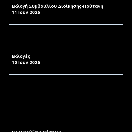
Εκλογή Συμβουλίου Διοίκησης-Πρύτανη
11 Ιουν 2026
ΕΚΛΟΓΙΚΟΣ ΚΑΤΑΛΟΓΟΣ ΓΙΑ ΤΗΝ ΑΝΑΔΕΙΞΗ
ΕΚΠΡΟΣΩΠΟΥ ΤΩΝ ΜΕΛΩΝ Ε.Τ.Ε.Π. ΣΤΗ
ΣΥΓΚΛΗΤΟ ΤΟΥ ΠΑΝΕΠΙΣΤΗΜΙΟΥ ΑΙΓΑΙΟΥ
Εκλογές
10 Ιουν 2026
ΠΡΟΚΗΡΥΞΗ ΓΙΑ ΤΗΝ ΠΡΟΣΛΗΨΗ
ΕΝΤΕΤΑΛΜΕΝΩΝ ΔΙΔΑΣΚΟΝΤΩΝ (ΑΡΘΡΟ 173
ΤΟΥ Ν.4957/2022 ΟΠΩΣ ΙΣΧΥΕΙ) ΤΟΥ
ΤΜΗΜΑΤΟΣ ΜΕΣΟΓΕΙΑΚΩΝ ΣΠΟΥΔΩΝ:
ΑΡΧΑΙΟΛΟΓΙΑ, ΓΛΩΣΣΟΛΟΓΙΑ, ΔΙΕΘΝΕΙΣ
ΣΧΕΣΕΙΣ ΤΟΥ ΠΑΝΕΠΙΣΤΗΜΙΟΥ ΑΙΓΑΙΟΥ 2026-
27