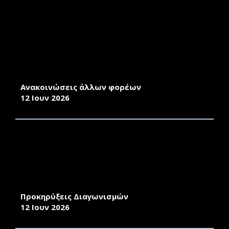
48Ο ΔΙΕΘΝΕΣ ΣΥΝΕΔΡΙΟ ΑΝΘΡΩΠΙΣΤΙΚΩΝ ΚΑΙ
ΚΟΙΝΩΝΙΚΩΝ ΕΠΙΣΤΗΜΩΝ
Ανακοινώσεις άλλων φορέων
12 Ιουν 2026
ΔΙΑΚΗΡΥΞΗ ΚΑΙ ΠΕΡΙΛΗΨΗ ΔΗΜΟΣΙΟΥ
ΜΕΙΟΔΟΤΙΚΟΥ ΔΙΑΓΩΝΙΣΜΟΥ ΓΙΑ ΤΗ
ΜΙΣΘΩΣΗ 25 ΚΛΙΝΩΝ ΓΙΑ ΤΗ ΣΤΕΓΑΣΗ ΤΩΝ
ΦΟΙΤΗΤΩΝ/ΤΡΙΩΝ ΤΗΣ ΠΑΝΕΠΙΣΤΗΜΙΑΚΗΣ
ΜΟΝΑΔΑΣ ΜΥΤΙΛΗΝΗΣ
Προκηρύξεις Διαγωνισμών
12 Ιουν 2026