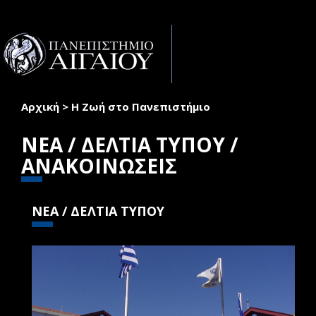
Παράκαμψη προς το κυρίως περιεχόμενο
Toggle
naviga
Αρχική
>
Η Ζωή στο Πανεπιστήμιο
Είστε εδώ
ΝΕΑ / ΔΕΛΤΙΑ ΤΥΠΟΥ /
ΑΝΑΚΟΙΝΩΣΕΙΣ
ΝΕΑ / ΔΕΛΤΙΑ ΤΥΠΟΥ