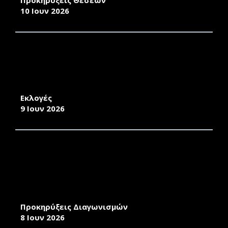
Προκηρύξεις Θέσεων
10 Ιουν 2026
ΠΡΑΚΤΙΚΟ ΕΚΛΟΓΗΣ ΑΝΑΔΕΙΞΗΣ
ΕΚΠΡΟΣΩΠΩΝ ΜΕΛΩΝ Ε.Τ.Ε.Π ΣΤΗΝ
ΣΥΝΕΛΕΥΣΗ ΤΟΥ ΤΜΗΜΑΤΟΣ ΜΗΧΑΝΙΚΩΝ
ΣΧΕΔΙΑΣΗΣ ΠΡΟΪΟΝΤΩΝ ΚΑΙ ΣΥΣΤΗΜΑΤΩΝ
Εκλογές
9 Ιουν 2026
ΥΠΗΡΕΣΙΕΣ ΜΕΤΑΦΟΡΑΣ ΑΤΟΜΩΝ ΜΕ
ΛΕΩΦΟΡΕΙΑ ΓΙΑ ΤΙΣ ΗΜΕΡΕΣ 29-30/06 ΚΑΙ 03/07
ΣΤΟ ΠΛΑΙΣΙΟ ΤΗΣ ΔΙΟΡΓΑΝΩΣΗΣ ΤΗΣ 112ΗΣ
ΣΥΝΟΔΟΥ ΤΩΝ ΠΡΥΤΑΝΕΩΝ ΠΟΥ ΘΑ
ΠΡΑΓΜΑΤΟΠΟΙΗΘΕΙ ΣΤΗΝ ΣΑΜΟ
Προκηρύξεις Διαγωνισμών
8 Ιουν 2026