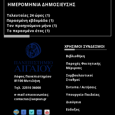
ΗΜΕΡΟΜΗΝΙΑ ΔΗΜΟΣΙΕΥΣΗΣ
Τελευταίες 24 ώρες (1)
Apply Τελευταίες 24 ώρες filter
Περασμένη εβδομάδα (1)
Apply Περασμένη εβδομάδα
Τον προηγούμενο μήνα (1)
filter
Apply Τον προηγούμενο
Το περασμένο έτος (1)
Apply Το περασμένο έτος filter
μήνα filter
ΧΡΗΣΙΜΟΙ ΣΥΝΔΕΣΜΟΙ
Βιβλιοθήκη
Παροχές Φοιτητικής
Μέριμνας
Συμβουλευτικοί
Λόφος Πανεπιστημίου
Σταθμοί
81100 Μυτιλήνη
Έντυπα / Αιτήσεις
Τηλ. 22510 36000
e-mail επικοινωνίας:
Υπουργείο Παιδείας
(link sends e-mail)
contactus@aegean.gr
Διαύγεια
Εύδοξος