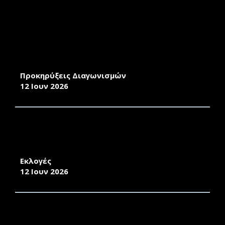
ΔΙΑΚΗΡΥΞΗ ΔΗΜΟΣΙΟΥ ΜΕΙΟΔΟΤΙΚΟΥ
ΔΙΑΓΩΝΙΣΜΟΥ ΓΙΑ ΤΗ ΜΙΣΘΩΣΗ ΑΚΙΝΗΤΟΥ
ΚΑΤΑΛΛΗΛΟΥ ΓΙΑ ΑΙΘΟΥΣΕΣ ΔΙΔΑΣΚΑΛΙΑΣ/
ΕΡΓΑΣΤΗΡΙΑ ΚΑΙ ΕΚΔΗΛΩΣΕΙΣ ΤΗΣ
ΠΑΝΕΠΙΣΤΗΜΙΑΚΗΣ ΜΟΝΑΔΑΣ ΜΥΤΙΛΗΝΗΣ
Προκηρύξεις Διαγωνισμών
12 Ιουν 2026
ΑΠΟΤΕΛΕΣΜΑΤΑ ΕΚΛΟΓΩΝ ΓΙΑ ΤΗΝ ΑΝΑΔΕΙΞΗ
ΕΚΠΡΟΣΩΠΩΝ ΜΕΛΩΝ Ε.ΔΙ.Π. ΣΤΗ ΣΥΝΕΛΕΥΣΗ
ΤΟΥ ΤΜΗΜΑΤΟΣ ΜΗΧΑΝΙΚΩΝ Π.Ε.Σ.
Εκλογές
12 Ιουν 2026
ΣΥΓΚΡΟΤΗΣΗ ΣΥΜΒΟΥΛΙΟΥ ΔΙΟΙΚΗΣΗΣ
ΠΑΝΕΠΙΣΤΗΜΙΟΥ ΑΙΓΑΙΟΥ