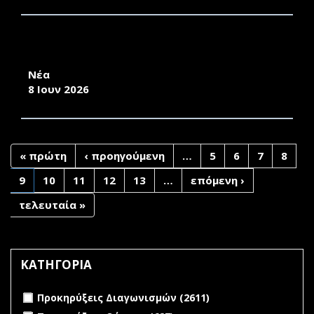
ΣΥΜΜΕΤΟΧΗ ΤΟΥ ΠΑΝΕΠΙΣΤΗΜΙΟΥ ΑΙΓΑΙΟΥ
ΣΕ ΣΥΝΕΔΡΙΟ ΤΗΣ ΑΚΑΔΗΜΙΑΣ ΑΘΗΝΩΝ
Νέα
8 Ιουν 2026
« πρώτη
‹ προηγούμενη
…
5
6
7
8
9
10
11
12
13
…
επόμενη ›
τελευταία »
ΚΑΤΗΓΟΡΙΑ
Apply Προκηρύξεις Διαγωνισμών filter
Apply
Προκηρύξεις Διαγωνισμών (2611)
Προκηρύξεις
Apply Προκηρύξεις Θέσεων filter
Apply Προκηρύξεις