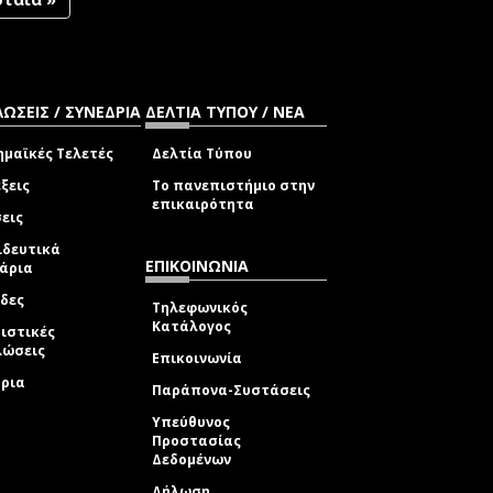
ΩΣΕΙΣ / ΣΥΝΕΔΡΙΑ
ΔΕΛΤΙΑ ΤΥΠΟΥ / ΝΕΑ
μαϊκές Τελετές
Δελτία Τύπου
ξεις
Το πανεπιστήμιο στην
επικαιρότητα
εις
ιδευτικά
ΕΠΙΚΟΙΝΩΝΙΑ
νάρια
δες
Τηλεφωνικός
Κατάλογος
ιστικές
λώσεις
Επικοινωνία
δρια
Παράπονα-Συστάσεις
Υπεύθυνος
Προστασίας
Δεδομένων
Δήλωση