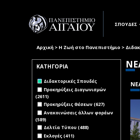
Παράκαμψη προς το κυρίως περιεχόμενο
ΣΠΟΥΔΕΣ
Αρχική
>
Η Ζωή στο Πανεπιστήμιο
>
Διδακ
Είστε εδώ
ΝΕ
ΚΑΤΗΓΟΡΙΑ
Remove Διδακτορικές Σπουδές filter
Διδακτορικές Σπουδές
ΝΕ
Apply Προκηρύξεις Διαγωνισμών
Προκηρύξεις Διαγωνισμών
filter
(2611)
Apply Προκηρύξεις
Apply Προκηρύξεις Θέσεων filter
Διαγωνισμών filter
Apply
Προκηρύξεις Θέσεων (627)
Προκηρύξεις
Apply Ανακοινώσεις άλλων φορέων
Ανακοινώσεις άλλων φορέων
Θέσεων
filter
(589)
Apply Ανακοινώσεις άλλων
filter
Apply Δελτία Τύπου filter
φορέων filter
Apply Δελτία
Δελτία Τύπου (488)
Τύπου filter
Apply Εκλογές filter
Apply Εκλογές filter
Εκλογές (411)