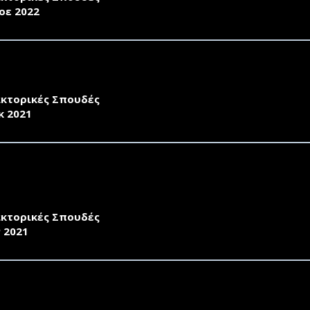
οε 2022
ΣΚΛΗΣΗ ΕΚΔΗΛΩΣΗΣ ΕΝΔΙΑΦΕΡΟΝΤΟΣ ΑΚΑΔΗΜΑΪΚΟΥ ΕΤΟ
ΑΚΤΟΡΙΚΗΣ ΔΙΑΤΡΙΒΗΣ
κτορικές Σπουδές
κ 2021
ΣΚΛΗΣΗ ΕΚΔΗΛΩΣΗΣ ΕΝΔΙΑΦΕΡΟΝΤΟΣ ΑΚΑΔΗΜΑΪΚΟΥ ΕΤΟ
ΑΚΤΟΡΙΚΗΣ ΔΙΑΤΡΙΒΗΣ ΣΤΟ ΓΝΩΣΤΙΚΟ ΑΝΤΙΚΕΙΜΕΝΟ: «Δ
 ΠΡΟΑΓΩΓΗ ΤΗΣ ΥΓΕΙΑΣ»
κτορικές Σπουδές
ν 2021
ΣΚΛΗΣΗ ΕΚΔΗΛΩΣΗΣ ΕΝΔΙΑΦΕΡΟΝΤΟΣ ΓΙΑ ΜΕΤΑΔΙΔΑΚΤ
ΡΩΠΟΥ ΑΚΑΔΗΜΑΪΚΟΥ ΕΤΟΥΣ 2020-21