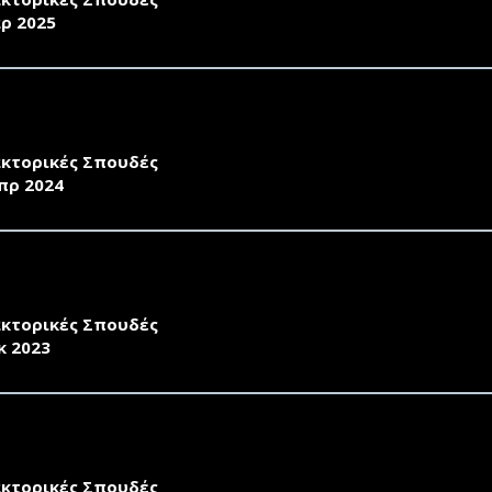
ρ 2025
ΣΚΛΗΣΗ ΕΚΔΗΛΩΣΗΣ ΕΝΔΙΑΦΕΡΟΝΤΟΣ ΓΙΑ ΔΙΔΑΚΤΟΡΙΚ
ΧΕΙΡΗΣΕΩΝ (ΤΜΗΜΑ ΔΙΟΙΚΗΣΗΣ ΕΠΙΧΕΙΡΗΣΕΩΝ)
κτορικές Σπουδές
πρ 2024
ΣΚΛΗΣΗ ΕΚΔΗΛΩΣΗΣ ΕΝΔΙΑΦΕΡΟΝΤΟΣ ΓΙΑ ΕΚΠΟΝΗΣΗ ΔΙ
. ΕΤΟΥΣ 2023-2024
κτορικές Σπουδές
κ 2023
ΣΚΛΗΣΗ ΕΚΔΗΛΩΣΗΣ ΕΝΔΙΑΦΕΡΟΝΤΟΣ ΓΙΑ ΕΚΠΟΝΗΣΗ ΔΙ
. ΕΤΟΥΣ 2022-2023
κτορικές Σπουδές