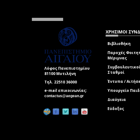
ΧΡΗΣΙΜΟΙ ΣΥΝ
Βιβλιοθήκη
Παροχές Φοιτη
Μέριμνας
Συμβουλευτικο
Λόφος Πανεπιστημίου
Σταθμοί
81100 Μυτιλήνη
Έντυπα / Αιτήσ
Τηλ. 22510 36000
e-mail επικοινωνίας:
Υπουργείο Παιδ
(link sends e-mail)
contactus@aegean.gr
Διαύγεια
Εύδοξος