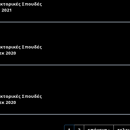
κτορικές Σπουδές
ν 2021
ΣΚΛΗΣΗ ΕΚΔΗΛΩΣΗΣ ΕΝΔΙΑΦΕΡΟΝΤΟΣ ΑΚΑΔΗΜΑΪΚΟΥ ΕΤΟ
ΛΩΜΑ ΣΤΟ ΓΝΩΣΤΙΚΟ ΑΝΤΙΚΕΙΜΕΝΟ: "ΜΗΧΑΝΙΚΗ ΤΡΟΦ
κτορικές Σπουδές
εκ 2020
ΣΚΛΗΣΗ ΕΚΔΗΛΩΣΗΣ ΕΝΔΙΑΦΕΡΟΝΤΟΣ ΑΚΑΔΗΜΑΪΚΟΥ ΕΤΟ
ΟΝΗΣΗMETAΔΙΔΑΚΤΟΡΙΚΗΣ ΕΡΕΥΝΑΣ ΜΕ ΘΕΜΑ ΤΗΝ "ΟΛ
ΙΟΚΟΥΝΕΛΩΝ ΤΗΣ ΛΗΜΝΟΥ"
κτορικές Σπουδές
εκ 2020
1
2
επόμενη ›
τελευ