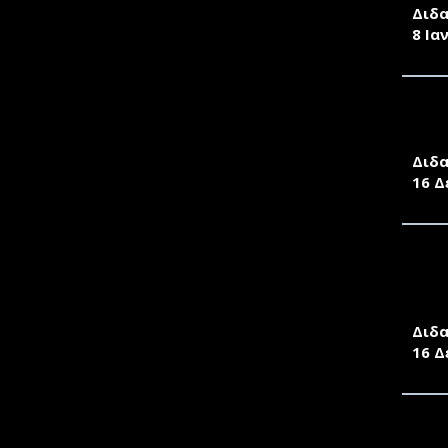
Διδα
8 Ια
ΠΡΟ
ΔΙΠ
Διδα
16 Δ
ΠΡΟ
ΕΚΠ
ΑΓΡ
Διδα
16 Δ