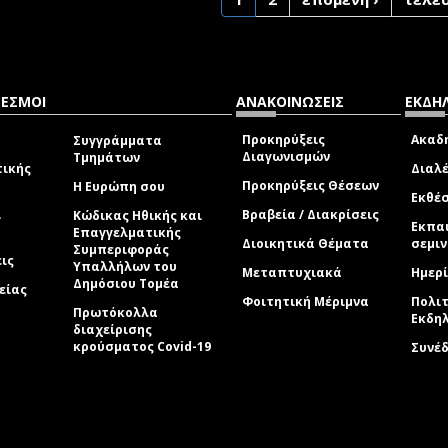
ΔΕΣΜΟΙ
ΑΝΑΚΟΙΝΩΣΕΙΣ
ΕΚΔΗΛ
Προκηρύξεις
Ακαδη
Συγγράμματα
Διαγωνισμών
Τμημάτων
τικής
Διαλέ
Προκηρύξεις Θέσεων
Η Ευρώπη σου
Εκθέσ
ί
Βραβεία / Διακρίσεις
Κώδικας Ηθικής και
Εκπα
Επαγγελματικής
Διοικητικά Θέματα
σεμι
Συμπεριφοράς
εις
Υπαλλήλων του
Μεταπτυχιακά
Ημερί
Δημόσιου Τομέα
είας
Φοιτητική Μέριμνα
Πολιτ
Πρωτόκολλα
Εκδη
διαχείρισης
κρούσματος Covid-19
Συνέ