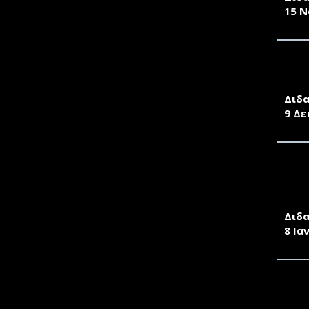
έτος filter
15 Ν
ΠΡΟ
ΔΙΔ
Διδα
9 Δε
ΠΡΟ
ΔΙΔ
ΚΑΙ
Διδα
8 Ια
ΠΡΟ
ΑΝΘ