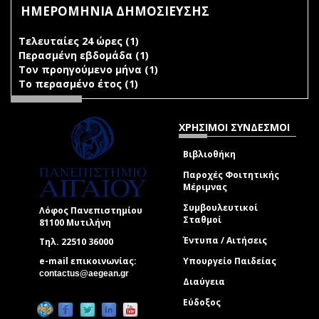
ΗΜΕΡΟΜΗΝΙΑ ΔΗΜΟΣΙΕΥΣΗΣ
Τελευταίες 24 ώρες (1)
Apply Τελευταίες 24 ώρες filter
Περασμένη εβδομάδα (1)
Apply Περασμένη εβδομάδα
Τον προηγούμενο μήνα (1)
filter
Apply Τον προηγούμενο
Το περασμένο έτος (1)
Apply Το περασμένο έτος filter
μήνα filter
ΧΡΗΣΙΜΟΙ ΣΥΝΔΕΣΜΟΙ
Βιβλιοθήκη
Παροχές Φοιτητικής
Μέριμνας
Συμβουλευτικοί
Λόφος Πανεπιστημίου
Σταθμοί
81100 Μυτιλήνη
Έντυπα / Αιτήσεις
Τηλ. 22510 36000
e-mail επικοινωνίας:
Υπουργείο Παιδείας
(link sends e-mail)
contactus@aegean.gr
Διαύγεια
Εύδοξος