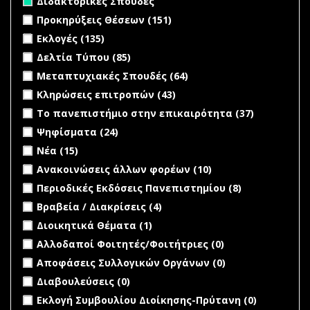
Διδακτορικές Σπουδές
Apply Προκηρύξεις Θέσεων filter
Apply Προκηρύξεις
Προκηρύξεις Θέσεων (151)
Θέσεων filter
Apply Εκλογές filter
Apply Εκλογές filter
Εκλογές (135)
Apply Δελτία Τύπου filter
Apply Δελτία Τύπου filter
Δελτία Τύπου (85)
Apply Μεταπτυχιακές Σπουδές filter
Apply
Μεταπτυχιακές Σπουδές (64)
Μεταπτυχιακές
Apply Κληρώσεις επιτροπών filter
Apply Κληρώσεις
Κληρώσεις επιτροπών (43)
Σπουδές filter
επιτροπών filter
Apply Το πανεπιστήμιο στην επικαιρότητα filter
Apply Το
Το πανεπιστήμιο στην επικαιρότητα (37)
πανεπιστ
Apply Ψηφίσματα filter
Apply Ψηφίσματα filter
Ψηφίσματα (24)
στην
Apply Νέα filter
Apply Νέα filter
Νέα (15)
επικαιρότ
filter
Apply Ανακοινώσεις άλλων φορέων filter
Apply
Ανακοινώσεις άλλων φορέων (10)
Ανακοινώσεις
Apply Περιοδικές Εκδόσεις Πανεπιστημίου filter
Apply
Περιοδικές Εκδόσεις Πανεπιστημίου (8)
άλλων φορέων
Περιοδικές
Apply Βραβεία / Διακρίσεις filter
Apply Βραβεία /
Βραβεία / Διακρίσεις (4)
filter
Εκδόσεις
Διακρίσεις filter
Apply Διοικητικά Θέματα filter
Apply Διοικητικά Θέματα
Διοικητικά Θέματα (1)
Πανεπιστημί
filter
filter
undefined
Αλλοδαποί Φοιτητές/Φοιτήτριες (0)
undefined
Αποφάσεις Συλλογικών Οργάνων (0)
undefined
Διαβουλεύσεις (0)
undefined
Εκλογή Συμβουλίου Διοίκησης-Πρύτανη (0)