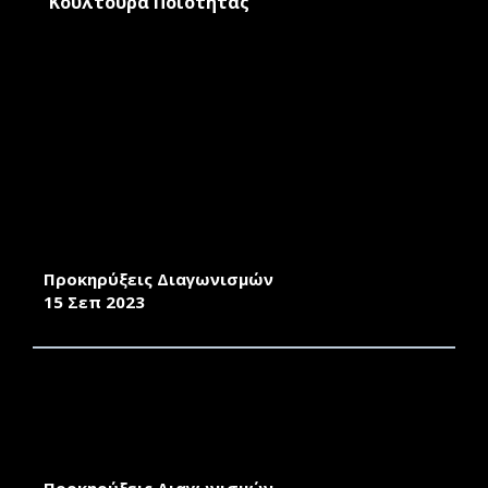
Κουλτούρα Ποιότητας
ΑΝΑΘΕΣΗ ΥΠΗΡΕΣΙΩΝ ΜΕ ΤΑ
ΑΠΟΚΑΤΑΣΤΑΣΗΣ ΤΕΧΝΙΚΩΝ ΠΡΟΒΛΗΜΑΤΩΝ
ΚΤΗΡΙΩΝ ΤΟΥ ΠΑΝ/ΜΙΟΥ ΑΙΓΑΙΟΥ ΣΤΗΝ
ΜΥΤΙΛΗΝΗ
Προκηρύξεις Διαγωνισμών
15 Σεπ 2023
ΠΡΟΜΗΘΕΙΑ ΔΥΟ ΠΙΕΣΤΙΚΩΝ ΔΟΧΕΙΩΝ
ΔΙΑΣΤΟΛΗΣ ΤΩΝ 500IT ΚΑΙ ΔΥΟ (2)
ΑΝΤΑΛΛΑΚΤΙΚΩΝ ΜΕΜΒΡΑΝΩΝ 500LT
ΠΙΕΣΤΙΚΟΥ ΔΟΧΕΙΟΥ