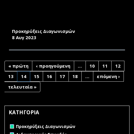
ΣΥΝΤΗΡΗΣΗ ΣΥΣΤΗΜΑΤΩΝ ΚΛΙΜΑΤΙΣΜΟΥ
ΠΑΝΕΠΙΣΤΗΜΙΟΥ ΑΙΓΑΙΟΥ ΣΤΗ ΣΥΡΟ ΓΙΑ ΤΑ
ΕΤΗ 2023, 2024 ΚΑΙ 2025
Προκηρύξεις Διαγωνισμών
8 Αυγ 2023
« πρώτη
‹ προηγούμενη
…
10
11
12
13
14
15
16
17
18
…
επόμενη ›
τελευταία »
ΚΑΤΗΓΟΡΙΑ
Remove Προκηρύξεις Διαγωνισμών filter
Προκηρύξεις Διαγωνισμών
Remove Διδακτορικές Σπουδές filter