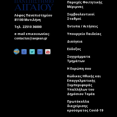
Παροχές Φοιτητικής
Μέριμνας
Συμβουλευτικοί
Λόφος Πανεπιστημίου
Σταθμοί
81100 Μυτιλήνη
Έντυπα / Αιτήσεις
Τηλ. 22510 36000
e-mail επικοινωνίας:
Υπουργείο Παιδείας
(link sends e-mail)
contactus@aegean.gr
Διαύγεια
Εύδοξος
Συγγράμματα
Τμημάτων
Η Ευρώπη σου
Κώδικας Ηθικής και
Επαγγελματικής
Συμπεριφοράς
Υπαλλήλων του
Δημόσιου Τομέα
Πρωτόκολλα
διαχείρισης
κρούσματος Covid-19