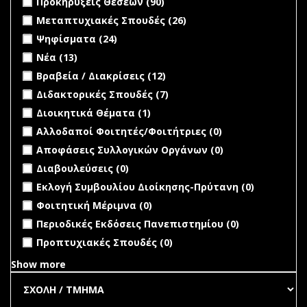
Προκηρύξεις Θέσεων (90)
Θέσεων filter
Apply Μεταπτυχιακές Σπουδές filter
Apply
Μεταπτυχιακές Σπουδές (26)
Μεταπτυχιακές
Apply Ψηφίσματα filter
Apply Ψηφίσματα filter
Ψηφίσματα (24)
Σπουδές filter
Apply Νέα filter
Apply Νέα filter
Νέα (13)
Apply Βραβεία / Διακρίσεις filter
Apply Βραβεία /
Βραβεία / Διακρίσεις (12)
Διακρίσεις filter
Apply Διδακτορικές Σπουδές filter
Apply Διδακτορικές
Διδακτορικές Σπουδές (7)
Σπουδές filter
Apply Διοικητικά Θέματα filter
Apply Διοικητικά Θέματα
Διοικητικά Θέματα (1)
filter
undefined
Αλλοδαποί Φοιτητές/Φοιτήτριες (0)
undefined
Αποφάσεις Συλλογικών Οργάνων (0)
undefined
Διαβουλεύσεις (0)
undefined
Εκλογή Συμβουλίου Διοίκησης-Πρύτανη (0)
undefined
Φοιτητική Μέριμνα (0)
undefined
Περιοδικές Εκδόσεις Πανεπιστημίου (0)
undefined
Προπτυχιακές Σπουδές (0)
Show more