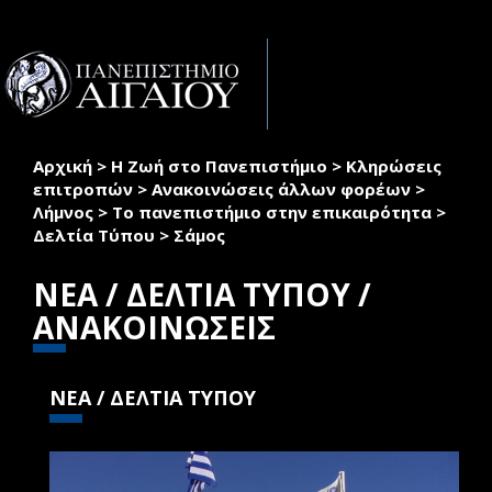
Παράκαμψη προς το κυρίως περιεχόμενο
Toggle
naviga
Αρχική
>
Η Ζωή στο Πανεπιστήμιο
>
Κληρώσεις
Είστε εδώ
επιτροπών
>
Ανακοινώσεις άλλων φορέων
>
Λήμνος
>
Το πανεπιστήμιο στην επικαιρότητα
>
Δελτία Τύπου
>
Σάμος
ΝΕΑ / ΔΕΛΤΙΑ ΤΥΠΟΥ /
ΑΝΑΚΟΙΝΩΣΕΙΣ
ΝΕΑ / ΔΕΛΤΙΑ ΤΥΠΟΥ