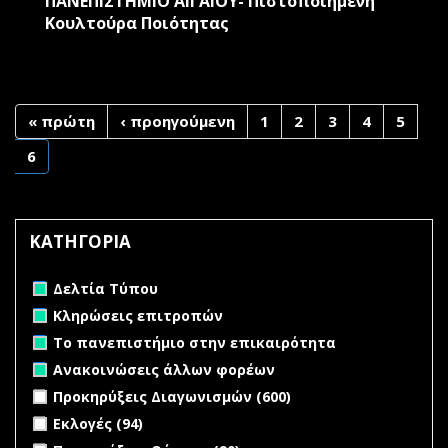
ΠΑΝΕΠΙΣΤΗΜΙΟ ΑΙΓΑΙΟΥ- Πιστοποιημένη
Κουλτούρα Ποιότητας
« πρώτη
‹ προηγούμενη
1
2
3
4
5
6
ΚΑΤΗΓΟΡΙΑ
Remove Δελτία Τύπου filter
Δελτία Τύπου
Remove Κληρώσεις επιτροπών filter
Κληρώσεις επιτροπών
Remove Το πανεπιστήμιο στην επικαιρότητα filter
Το πανεπιστήμιο στην επικαιρότητα
Remove Ανακοινώσεις άλλων φορέων filter
Ανακοινώσεις άλλων φορέων
Apply Προκηρύξεις Διαγωνισμών filter
Apply Προκηρύξεις
Προκηρύξεις Διαγωνισμών (600)
Διαγωνισμών filter
Apply Εκλογές filter
Apply Εκλογές filter
Εκλογές (94)
Apply Προκηρύξεις Θέσεων filter
Apply Προκηρύξεις