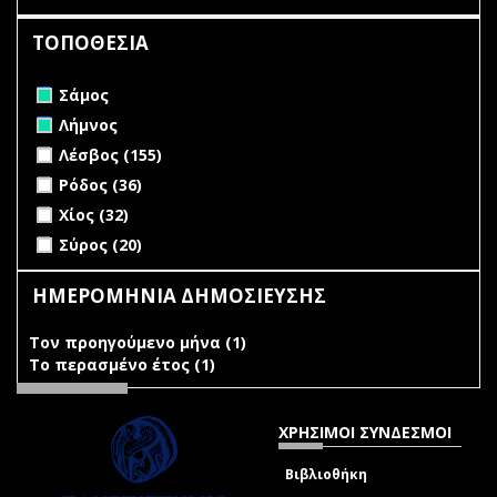
ΤΟΠΟΘΕΣΙΑ
Remove Σάμος filter
Σάμος
Remove Λήμνος filter
Λήμνος
Apply Λέσβος filter
Apply Λέσβος filter
Λέσβος (155)
Apply Ρόδος filter
Apply Ρόδος filter
Ρόδος (36)
Apply Χίος filter
Apply Χίος filter
Χίος (32)
Apply Σύρος filter
Apply Σύρος filter
Σύρος (20)
ΗΜΕΡΟΜΗΝΙΑ ΔΗΜΟΣΙΕΥΣΗΣ
Τον προηγούμενο μήνα (1)
Apply Τον προηγούμενο
Το περασμένο έτος (1)
Apply Το περασμένο έτος filter
μήνα filter
ΧΡΗΣΙΜΟΙ ΣΥΝΔΕΣΜΟΙ
Βιβλιοθήκη