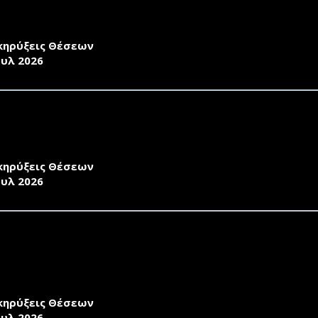
ΕΤΑΛΜΕΝΩΝ ΔΙΔΑΣΚΟΝΤΩΝ ΣΤΑ ΠΛΑΙΣΙΑ ΑΠΟΚΤΗΣΗΣ ΑΚ
ΜΕΡΙΝΟ ΕΞΑΜΗΝΟ ΤΟΥ ΑΚ. ΕΤΟΥΣ 2026-2027
κηρύξεις Θέσεων
ουλ 2026
ΚΗΡΥΞΗ ΤΟΥ ΤΜΗΜΑΤΟΣ ΠΟΛΙΤΙΣΜΙΚΗΣ ΤΕΧΝΟΛΟΓΙΑΣ Κ
ΕΤΑΛΜΕΝΩΝ ΔΙΔΑΣΚΟΝΤΩΝ ΣΤΑ ΠΛΑΙΣΙΑ ΑΠΟΚΤΗΣΗΣ ΑΚ
ΜΕΡΙΝΟ ΕΞΑΜΗΝΟ ΤΟΥ ΑΚ. ΕΤΟΥΣ 2026-2027
κηρύξεις Θέσεων
ουλ 2026
ΣΚΛΗΣΗ ΕΚΔΗΛΩΣΗΣ ΕΝΔΙΑΦΕΡΟΝΤΟΣ ΤΟΥ ΤΜΗΜΑΤΟΣ Σ
ΥΣ ΕΠΙΣΤΗΜΟΝΕΣ ΚΑΤΟΧΟΥΣ ΔΙΔΑΚΤΟΡΙΚΟΥ ΣΤΟ ΠΛΑΙΣ
ΚΤΗΣΗ ΑΚΑΔΗΜΑΪΚΗΣ ΔΙΔΑΚΤΙΚΗΣ ΕΜΠΕΙΡΙΑΣ ΣΤΟ ΧΕΙΜ
-27
κηρύξεις Θέσεων
ουλ 2026