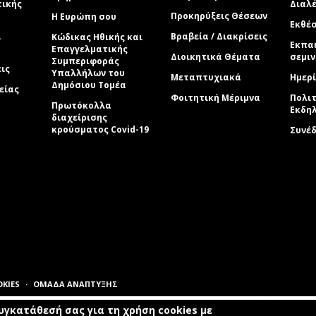
τικής
Διαλέ
Προκηρύξεις Θέσεων
Η Ευρώπη σου
Εκθέσ
ί
Βραβεία / Διακρίσεις
Κώδικας Ηθικής και
Εκπα
Επαγγελματικής
Διοικητικά Θέματα
σεμι
Συμπεριφοράς
εις
Υπαλλήλων του
Μεταπτυχιακά
Ημερί
Δημόσιου Τομέα
είας
Φοιτητική Μέριμνα
Πολιτ
Πρωτόκολλα
Εκδη
διαχείρισης
κρούσματος Covid-19
Συνέ
OKIES
ΟΜΑΔΑ ΑΝΑΠΤΥΞΗΣ
γκατάθεσή σας για τη χρήση cookies με