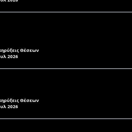
ΣΚΛΗΣΗ ΕΚΔΗΛΩΣΗΣ ΕΝΔΙΑΦΕΡΟΝΤΟΣ ΤΟΥ ΤΜΗΜΑΤΟΣ
ΗΣΕΩΝ ΑΠΟ ΝΕΟΥΣ ΕΠΙΣΤΗΜΟΝΕΣ ΚΑΤΟΧΟΥΣ ΔΙΔΑΚΤΟΡΙ
ΞΗΣ ΑΠΟΚΤΗΣΗ ΑΚΑΔΗΜΑΪΚΗΣ ΔΙΔΑΚΤΙΚΗΣ ΕΜΠΕΙΡΙΑΣ 
Σ 2026-27
κηρύξεις Θέσεων
ουλ 2026
ΚΗΡΥΞΗ ΤΟΥ ΤΜΗΜΑΤΟΣ ΓΕΩΓΡΑΦΙΑΣ ΓΙΑ ΤΗΝ ΠΡΟΣ
 ΠΛΑΙΣΙΑ ΑΠΟΚΤΗΣΗΣ ΑΚΑΔΗΜΑΪΚΗΣ ΕΜΠΕΙΡΙΑΣ ΓΙΑ ΤΟ 
-2027
κηρύξεις Θέσεων
ουλ 2026
ΣΚΛΗΣΗ ΕΚΔΗΛΩΣΗΣ ΕΝΔΙΑΦΕΡΟΝΤΟΣ ΤΟΥ ΤΜΗΜΑΤΟΣ 