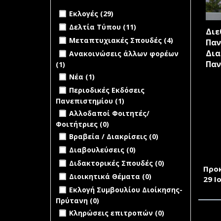
Apply Προκηρύξεις Διαγωνισμών
filter
Apply Εκλογές filter
Apply Εκλογές filter
Εκλογές (29)
Apply Δελτία Τύπου filter
Apply Δελτία
Δελτία Τύπου (11)
Διε
Τύπου filter
Apply Μεταπτυχιακές Σπουδές filter
Apply
Μεταπτυχιακές Σπουδές (4)
Παν
Μεταπτυχια
Apply Ανακοινώσεις άλλων φορέων
Δια
Ανακοινώσεις άλλων φορέων
Σπουδές filte
filter
Παν
(1)
Apply Ανακοινώσεις άλλων
Apply Νέα filter
φορέων filter
Apply Νέα filter
Νέα (1)
Apply Περιοδικές Εκδόσεις
Περιοδικές Εκδόσεις
Πανεπιστημίου filter
Πανεπιστημίου (1)
Apply Περιοδικές
undefined
Εκδόσεις
Αλλοδαποί Φοιτητές/
Πανεπιστημίου
Φοιτήτριες (0)
filter
undefined
ΠΡΟ
Βραβεία / Διακρίσεις (0)
ΠΡΟ
undefined
Διαβουλεύσεις (0)
ΤΟ 
undefined
Διδακτορικές Σπουδές (0)
Προ
undefined
Διοικητικά Θέματα (0)
29 Ι
undefined
Εκλογή Συμβουλίου Διοίκησης-
Πρύτανη (0)
undefined
Κληρώσεις επιτροπών (0)
ΠΡΟ