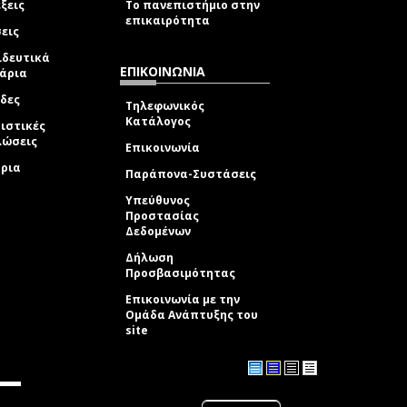
ξεις
Το πανεπιστήμιο στην
επικαιρότητα
εις
ιδευτικά
ΕΠΙΚΟΙΝΩΝΙΑ
νάρια
δες
Τηλεφωνικός
Κατάλογος
ιστικές
λώσεις
Επικοινωνία
δρια
Παράπονα-Συστάσεις
Υπεύθυνος
Προστασίας
Δεδομένων
Δήλωση
Προσβασιμότητας
Επικοινωνία με την
Ομάδα Ανάπτυξης του
site
(link sends e-mail)