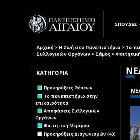
Παράκαμψη προς το κυρίως περιεχόμενο
ΣΠΟΥΔΕΣ
Αρχική
>
Η Ζωή στο Πανεπιστήμιο
>
Το πα
Είστε εδώ
Συλλογικών Οργάνων
>
Σάμος
>
Φοιτητικ
ΝΕ
ΚΑΤΗΓΟΡΙΑ
Remove Προκηρύξεις Θέσεων filter
Προκηρύξεις Θέσεων
ΝΕ
Remove Το πανεπιστήμιο στην
Το πανεπιστήμιο στην
επικαιρότητα filter
επικαιρότητα
Remove Αποφάσεις Συλλογικών
Αποφάσεις Συλλογικών
Οργάνων filter
Οργάνων
Remove Φοιτητική Μέριμνα filter
Φοιτητική Μέριμνα
Apply Προκηρύξεις Διαγωνισμών
Προκηρύξεις Διαγωνισμών (43)
filter