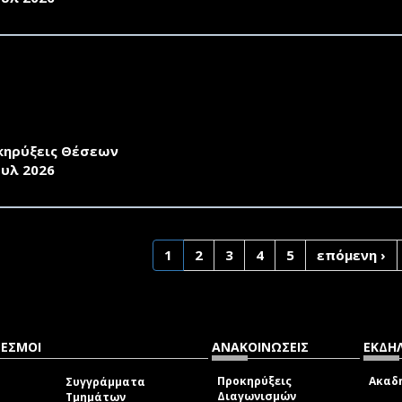
ΚΗΡΥΞΗ ΓΙΑ ΤΗΝ ΕΠΙΛΟΓΗ ΕΝΤΕΤΑΛΜΕΝΩΝ ΔΙΔΑΣΚΟΝΤΩ
ΣΧΕΣΗ ΕΡΓΑΣΙΑΣ ΙΔΙΩΤΙΚΟΥ ΔΙΚΑΙΟΥ ΟΡΙΣΜΕΝΟΥ ΧΡΟΝΟ
ΛΗΣ ΚΟΙΝΩΝΙΚΩΝ ΕΠΙΣΤΗΜΩΝ ΓΙΑ ΤΟ ΧΕΙΜΕΡΙΝΟ ΚΑΙ Τ
-2027
κηρύξεις Θέσεων
ουλ 2026
1
2
3
4
5
επόμενη ›
ΔΕΣΜΟΙ
ΑΝΑΚΟΙΝΩΣΕΙΣ
ΕΚΔΗΛ
Προκηρύξεις
Ακαδη
Συγγράμματα
Διαγωνισμών
Τμημάτων