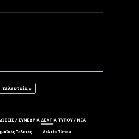
Ν/ΟΥΣΣΩΝ (ΑΡΘΡΟ 173 Ν.4957/2022)
Υ ΤΟΥ ΤΜ. ΚΟΙΝΩΝΙΟΛΟΓΙΑΣ ΤΗΣ
Ο ΕΑΡΙΝΟ ΕΞΑΜΗΝΟ ΤΟΥ ΑΚΑΔ. ΕΤΟΥΣ
τελευταία »
ΩΣΕΙΣ / ΣΥΝΕΔΡΙΑ
ΔΕΛΤΙΑ ΤΥΠΟΥ / ΝΕΑ
μαϊκές Τελετές
Δελτία Τύπου