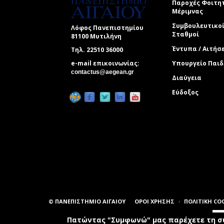
Παροχές Φοιτη
Μέριμνας
Συμβουλευτικο
Λόφος Πανεπιστημίου
Σταθμοί
81100 Μυτιλήνη
Έντυπα / Αιτήσ
Τηλ. 22510 36000
e-mail επικοινωνίας:
Υπουργείο Παιδ
(link sends e-mail)
contactus@aegean.gr
Διαύγεια
Εύδοξος
© ΠΑΝΕΠΙΣΤΗΜΙΟ ΑΙΓΑΙΟΥ
ΟΡΟΙ ΧΡΗΣΗΣ
ΠΟΛΙΤΙΚΗ CO
Πατώντας "Συμφωνώ" μας παρέχετε τη συ