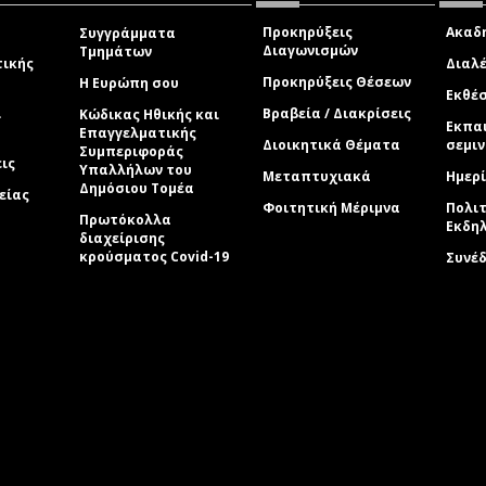
Προκηρύξεις
Ακαδη
Συγγράμματα
Διαγωνισμών
Τμημάτων
τικής
Διαλέ
Προκηρύξεις Θέσεων
Η Ευρώπη σου
Εκθέσ
ί
Βραβεία / Διακρίσεις
Κώδικας Ηθικής και
Εκπα
Επαγγελματικής
Διοικητικά Θέματα
σεμι
Συμπεριφοράς
εις
Υπαλλήλων του
Μεταπτυχιακά
Ημερί
Δημόσιου Τομέα
είας
Φοιτητική Μέριμνα
Πολιτ
Πρωτόκολλα
Εκδη
διαχείρισης
κρούσματος Covid-19
Συνέ