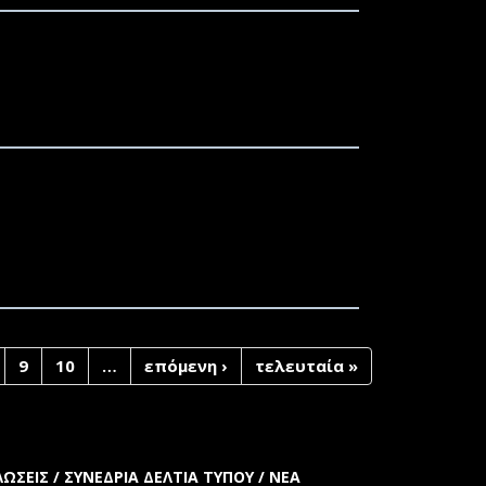
Π.Μ.Σ. «ΓΕΩΓΡΑΦΙΑ ΚΑΙ ΕΦΑΡΜΟΣΜΕΝΗ
9
10
…
επόμενη ›
τελευταία »
ΩΣΕΙΣ / ΣΥΝΕΔΡΙΑ
ΔΕΛΤΙΑ ΤΥΠΟΥ / ΝΕΑ