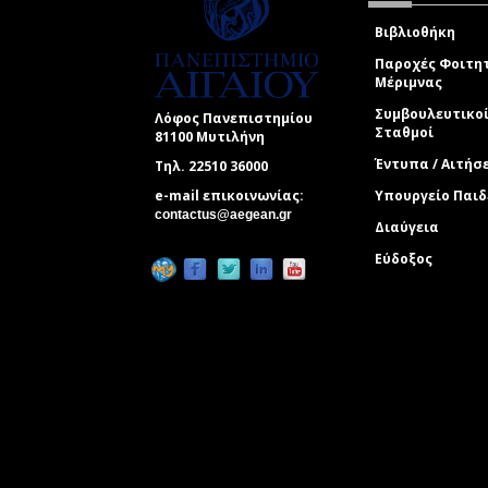
Βιβλιοθήκη
Παροχές Φοιτη
Μέριμνας
Συμβουλευτικο
Λόφος Πανεπιστημίου
Σταθμοί
81100 Μυτιλήνη
Έντυπα / Αιτήσ
Τηλ. 22510 36000
e-mail επικοινωνίας:
Υπουργείο Παιδ
(link sends e-mail)
contactus@aegean.gr
Διαύγεια
Εύδοξος