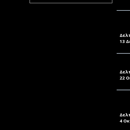
περασμένο
έτος filter
ΜΝΗ
ΑΙΓ
Δελ
13 Δ
1O 
Δελ
22 Ο
ΤΟ 
ΒΡΑΔ
Δελ
4 Οκ