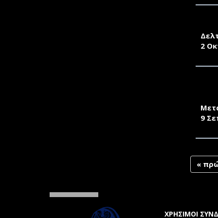
TO 
Δελ
2 Οκ
ΠΑΡ
ΓΕΩ
Μετ
9 Σε
« πρ
ΧΡΗΣΙΜΟΙ ΣΥΝ