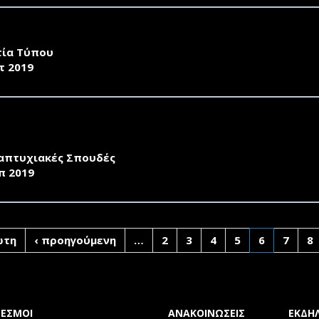
ΠΑΝΕΠΙΣΤΗΜΙΟ ΤΗΣ ΝΑΝJING ΣΤΗ ΛΕΣΒΟ
τία Τύπου
τ 2019
ΑΤΑΣΗ ΠΡΟΣΚΛΗΣΗΣ ΕΚΔΗΛΩΣΗΣ ΕΝΔΙΑΦΕΡΟΝΤΟΣ ΤΟΥ 
ΠΛΗΡΟΦΟΡΙΚΗ»
απτυχιακές Σπουδές
π 2019
ώτη
‹ προηγούμενη
…
2
3
4
5
6
7
8
ΔΕΣΜΟΙ
ΑΝΑΚΟΙΝΩΣΕΙΣ
ΕΚΔΗΛ