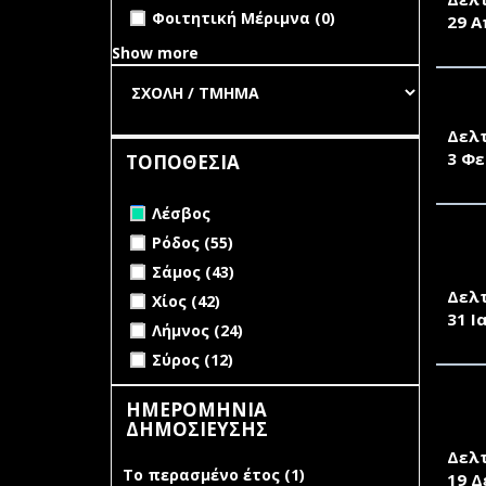
undefined
Φοιτητική Μέριμνα (0)
29 Α
Show more
ΕΞΕ
Δελ
3 Φε
ΤΟΠΟΘΕΣΙΑ
Remove Λέσβος filter
Λέσβος
Apply Ρόδος filter
Apply Ρόδος filter
Ρόδος (55)
ΕΡΕ
Apply Σάμος filter
Apply Σάμος filter
ΣΤΟ
Σάμος (43)
Δελ
Apply Χίος filter
Apply Χίος filter
Χίος (42)
31 Ι
Apply Λήμνος filter
Apply Λήμνος filter
Λήμνος (24)
Apply Σύρος filter
Apply Σύρος filter
Σύρος (12)
ΗΜΕΡΟΜΗΝΙΑ
ΣΥΝ
ΔΗΜΟΣΙΕΥΣΗΣ
ΛΙΜ
Δελ
Το περασμένο έτος (1)
Apply Το
19 Δ