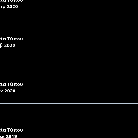
πρ 2020
ΤΑΣΕΙΣ ΠΙΣΤΟΠΟΙΗΣΗΣ ΕΠΑΡΚΕΙΑΣ ΤΗΣ ΕΛΛΗΝΟΜΑΘΕΙΑΣ
τία Τύπου
β 2020
ΥΝΗΤΙΚΕΣ ΔΡΑΣΤΗΡΙΟΤΗΤΕΣ ΤΟΥ ΤΜΗΜΑΤΟΣ ΩΚΕΑΝΟΓΡ
 ΠΑΡΑΚΤΙΟ ΠΕΡΙΒΑΛΛΟΝ ΤΟΥ ΚΟΛΠΟΥ ΚΑΛΛΟΝΗΣ ΛΕΣΒΟ
τία Τύπου
αν 2020
ΕΡΓΑΣΙΑ ΤΜΗΜΑΤΟΣ ΩΚΕΑΝΟΓΡΑΦΙΑΣ ΚΑΙ ΘΑΛΑΣΣΙΩΝ 
ΕΝΙΚΟ ΤΑΜΕΙΟΥ ΛΕΣΒΟΥ
τία Τύπου
εκ 2019