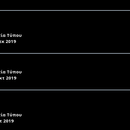
ΜΟΝΙΟ ΣΥΝΕΡΓΑΣΙΑΣ ΜΕΤΑΞΥ ΤΟΥ ΠΑΝΕΠΙΣΤΗΜΙΟΥ ΑΙΓΑΙ
ΑΙΟΥ
τία Τύπου
εκ 2019
ΕΛΛΗΝΟ-ΑΜΕΡΙΚΑΝΙΚΟ ΦΟΙΤΗΤΙΚΟ «DESIGNATHON» ΓΙΑ
τία Τύπου
κτ 2019
ΠΑΝΕΠΙΣΤΗΜΙΟ ΑΙΓΑΙΟΥ ΓΥΡΙΖΕΙ ΚΑΘΗΜΕΡΙΝΕΣ ΕΚΠΟΜΠΕ
Υ ΣΤΙΣ 00.40 (ΕΡΤ2)
τία Τύπου
τ 2019