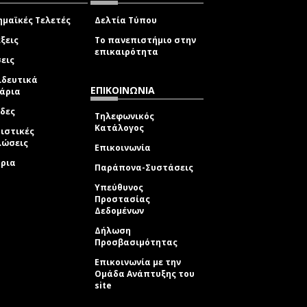
μαϊκές Τελετές
Δελτία Τύπου
ξεις
Το πανεπιστήμιο στην
επικαιρότητα
εις
ιδευτικά
ΕΠΙΚΟΙΝΩΝΙΑ
νάρια
δες
Τηλεφωνικός
Κατάλογος
ιστικές
λώσεις
Επικοινωνία
δρια
Παράπονα-Συστάσεις
Υπεύθυνος
Προστασίας
Δεδομένων
Δήλωση
Προσβασιμότητας
Επικοινωνία με την
Ομάδα Ανάπτυξης του
site
(link sends e-mail)