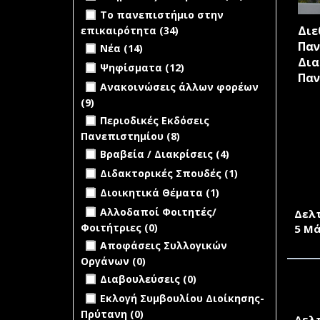
Κληρώσεις
Apply Το πανεπιστήμιο στην
Το πανεπιστήμιο στην
επιτροπών
επικαιρότητα filter
Διε
επικαιρότητα (34)
Apply Το
filter
Apply Νέα filter
Apply Νέα filter
πανεπιστήμιο
Παν
Νέα (14)
στην
Δια
Apply Ψηφίσματα filter
Apply
Ψηφίσματα (12)
επικαιρότητα
Παν
Ψηφίσματα filter
Apply Ανακοινώσεις άλλων φορέων
Ανακοινώσεις άλλων φορέων
filter
filter
(9)
Apply Ανακοινώσεις άλλων
Apply Περιοδικές Εκδόσεις
φορέων filter
Περιοδικές Εκδόσεις
Πανεπιστημίου filter
Πανεπιστημίου (8)
Apply Περιοδικές
Apply Βραβεία / Διακρίσεις filter
Εκδόσεις
Apply
Βραβεία / Διακρίσεις (4)
Πανεπιστημίου
Βραβεία /
Apply Διδακτορικές Σπουδές filter
Apply
Διδακτορικές Σπουδές (1)
filter
Διακρίσεις
Η Ο
Διδακτορικές
Apply Διοικητικά Θέματα filter
Apply
Διοικητικά Θέματα (1)
filter
COVI
Σπουδές
Διοικητικά
undefined
Αλλοδαποί Φοιτητές/
filter
Δελ
Θέματα
Φοιτήτριες (0)
5 Μά
filter
undefined
Αποφάσεις Συλλογικών
Οργάνων (0)
undefined
Διαβουλεύσεις (0)
ΠΡΩ
undefined
Εκλογή Συμβουλίου Διοίκησης-
ΔΟΡ
Πρύτανη (0)
Δελ