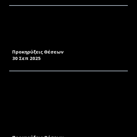
ΠΡΟΚΗΡΥΞΗ ΓΙΑ ΤΗΝ ΠΡΟΣΛΗΨΗ
ΕΝΤΕΤΑΛΜΕΝΩΝ ΔΙΔΑΣΚΟΝΤΩΝ (ΑΡΘΡΟ 173
ΤΟΥ Ν.4957/2022 ΟΠΩΣ ΙΣΧΥΕΙ) ΣΤΟ ΤΜΗΜΑ
ΜΗΧΑΝΙΚΩΝ ΣΧΕΔΙΑΣΗΣ ΠΡΟΪΟΝΤΩΝ ΚΑΙ
ΣΥΣΤΗΜΑΤΩΝ
Προκηρύξεις Θέσεων
30 Σεπ 2025
ΠΡΟΚΗΡΥΞΗ ΓΙΑ ΤΗΝ ΕΠΙΛΟΓΗ
ΕΝΤΕΤΑΛΜΕΝΩΝ ΔΙΔΑΣΚΟΝΤΩΝ/ΟΥΣΣΩΝ
(ΑΡΘΡΟ 173 Ν.4957/2022) ΜΕ ΣΧΕΣΗ ΕΡΓΑΣΙΑΣ
ΙΔΙΩΤΙΚΟΥ ΔΙΚΑΙΟΥ ΟΡΙΣΜΕΝΟΥ ΧΡΟΝΟΥ ΤΟΥ
ΤΜΗΜΑΤΟΣ ΚΟΙΝΩΝΙΟΛΟΓΙΑΣ ΤΗΣ ΣΧΟΛΗΣ
ΚΟΙΝΩΝΙΚΩΝ ΕΠΙΣΤΗΜΩΝ ΓΙΑ ΤΟ ΧΕΙΜΕΡΙΝΟ
ΕΞΑΜΗΝΟ ΤΟΥ ΑΚΑΔΗΜΑΪΚΟΥ ΕΤΟΥΣ 2025-
2026