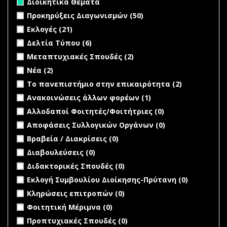
Διοικητικά Θέματα
Apply Προκηρύξεις Διαγωνισμών filter
Apply Προκηρύξεις
Προκηρύξεις Διαγωνισμών (50)
Διαγωνισμών filter
Apply Εκλογές filter
Apply Εκλογές filter
Εκλογές (21)
Apply Δελτία Τύπου filter
Apply Δελτία Τύπου filter
Δελτία Τύπου (6)
Apply Μεταπτυχιακές Σπουδές filter
Apply Μεταπτυχιακές
Μεταπτυχιακές Σπουδές (2)
Σπουδές filter
Apply Νέα filter
Apply Νέα filter
Νέα (2)
Apply Το πανεπιστήμιο στην επικαιρότητα filter
Apply Το
Το πανεπιστήμιο στην επικαιρότητα (2)
πανεπιστή
Apply Ανακοινώσεις άλλων φορέων filter
Apply
Ανακοινώσεις άλλων φορέων (1)
στην
Ανακοινώσεις
undefined
Αλλοδαποί Φοιτητές/Φοιτήτριες (0)
επικαιρότη
άλλων φορέων
filter
undefined
Αποφάσεις Συλλογικών Οργάνων (0)
filter
undefined
Βραβεία / Διακρίσεις (0)
undefined
Διαβουλεύσεις (0)
undefined
Διδακτορικές Σπουδές (0)
undefined
Εκλογή Συμβουλίου Διοίκησης-Πρύτανη (0)
undefined
Κληρώσεις επιτροπών (0)
undefined
Φοιτητική Μέριμνα (0)
undefined
Προπτυχιακές Σπουδές (0)