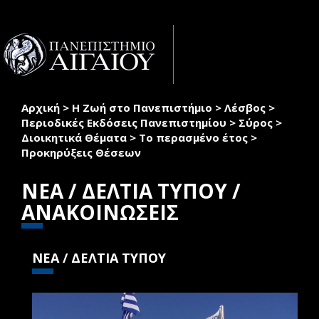
Παράκαμψη προς το κυρίως περιεχόμενο
Toggle
naviga
Αρχική
>
Η Ζωή στο Πανεπιστήμιο
>
Λέσβος
>
Είστε εδώ
Περιοδικές Εκδόσεις Πανεπιστημίου
>
Σύρος
>
Διοικητικά Θέματα
>
Το περασμένο έτος
>
Προκηρύξεις Θέσεων
ΝΕΑ / ΔΕΛΤΙΑ ΤΥΠΟΥ /
ΑΝΑΚΟΙΝΩΣΕΙΣ
ΝΕΑ / ΔΕΛΤΙΑ ΤΥΠΟΥ