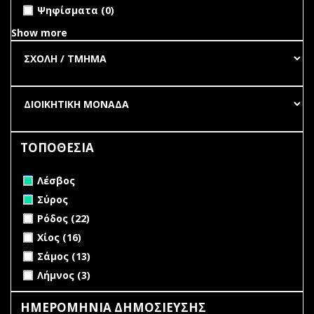
undefined
Ψηφίσματα (0)
Show more
ΤΟΠΟΘΕΣΙΑ
Remove Λέσβος filter
Λέσβος
Remove Σύρος filter
Σύρος
Apply Ρόδος filter
Apply Ρόδος filter
Ρόδος (22)
Apply Χίος filter
Apply Χίος filter
Χίος (16)
Apply Σάμος filter
Apply Σάμος filter
Σάμος (13)
Apply Λήμνος filter
Apply Λήμνος filter
Λήμνος (3)
ΗΜΕΡΟΜΗΝΙΑ ΔΗΜΟΣΙΕΥΣΗΣ