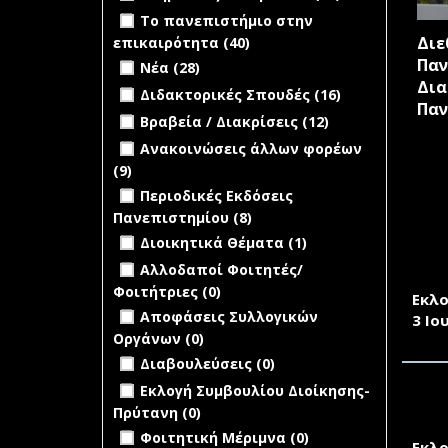
Σπουδές fil
Κληρώσεις
Apply Το πανεπιστήμιο στην
Το πανεπιστήμιο στην
επιτροπών
επικαιρότητα filter
Διε
επικαιρότητα (40)
Apply Το
filter
Apply Νέα filter
Apply Νέα filter
πανεπιστήμιο
Παν
Νέα (28)
στην
Δια
Apply Διδακτορικές Σπουδές filter
Apply
Διδακτορικές Σπουδές (16)
επικαιρότητα
Παν
Διδακτορικές
Apply Βραβεία / Διακρίσεις filter
Apply
Βραβεία / Διακρίσεις (12)
filter
Σπουδές
Βραβεία /
Apply Ανακοινώσεις άλλων φορέων
Ανακοινώσεις άλλων φορέων
filter
Διακρίσεις
filter
(9)
Apply Ανακοινώσεις άλλων
filter
Apply Περιοδικές Εκδόσεις
φορέων filter
Περιοδικές Εκδόσεις
Πανεπιστημίου filter
Πανεπιστημίου (8)
Apply Περιοδικές
Apply Διοικητικά Θέματα filter
Εκδόσεις
Apply
Διοικητικά Θέματα (1)
ΠΡΟ
Πανεπιστημίου
Διοικητικά
undefined
Αλλοδαποί Φοιτητές/
ΤΜΗ
filter
Θέματα
Φοιτήτριες (0)
filter
Εκλο
undefined
Αποφάσεις Συλλογικών
3 Ιο
Οργάνων (0)
undefined
Διαβουλεύσεις (0)
undefined
Εκλογή Συμβουλίου Διοίκησης-
ΠΡΟ
Πρύτανη (0)
ΤΜΗ
undefined
Φοιτητική Μέριμνα (0)
Εκλο