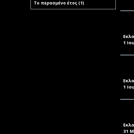
Το περασμένο έτος (1)
Apply Το
προηγούμενο
περασμένο
μήνα filter
έτος filter
ΠΡΟ
ΘΑΛ
Εκλο
1 Ιο
ΠΡΟ
ΚΑΙ
Εκλο
1 Ιο
ΠΡΟ
ΜΗΧ
Εκλο
31 Μ