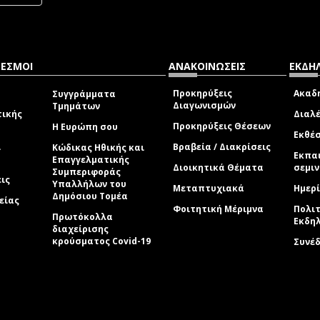
ΔΕΣΜΟΙ
ΑΝΑΚΟΙΝΩΣΕΙΣ
ΕΚΔΗΛ
Προκηρύξεις
Ακαδη
Συγγράμματα
Διαγωνισμών
Τμημάτων
τικής
Διαλέ
Προκηρύξεις Θέσεων
Η Ευρώπη σου
Εκθέσ
ί
Βραβεία / Διακρίσεις
Κώδικας Ηθικής και
Εκπα
Επαγγελματικής
Διοικητικά Θέματα
σεμι
Συμπεριφοράς
εις
Υπαλλήλων του
Μεταπτυχιακά
Ημερί
Δημόσιου Τομέα
είας
Φοιτητική Μέριμνα
Πολιτ
Πρωτόκολλα
Εκδη
διαχείρισης
κρούσματος Covid-19
Συνέ