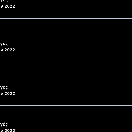
υν 2022
ΚΗΡΥΞΗ ΕΚΛΟΓΩΝ ΓΙΑ ΤΗΝ ΑΝΑΔΕΙΞΗ ΠΡΟΕΔΡΟΥ ΚΑΙ Α
ΜΑΤΟΣ ΠOΛΙΤΙΣΜΙΚΗΣ ΤΕΧΝΟΛΟΓΙΑΣ ΚΑΙ ΕΠΙΚΟΙΝΩΝΙΑ
γές
υν 2022
ΚΗΡΥΞΗ ΕΚΛΟΓΩΝ ΓΙΑ ΤΗΝ ΑΝΑΔΕΙΞΗ ΠΡΟΕΔΡΟΥ ΚΑΙ Α
ΜΑΤΟΣ ΓΕΩΓΡΑΦΙΑΣ
γές
υν 2022
ΚΗΡΥΞΗ ΕΚΛΟΓΗΣ ΠΡΟΕΔΡΟΥ ΚΑΙ ΑΝΑΠΛΗΡΩΤΗ ΠΡΟΕΔ
γές
υν 2022