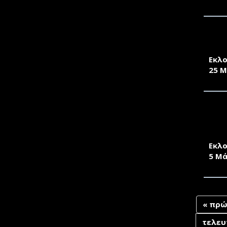
ΠΡΟ
ΕΠΙΧ
Εκλο
25 Μ
ΠΡΟ
ΤΜΗ
ΕΠΙ
Εκλο
5 Μά
« πρώ
τελευ