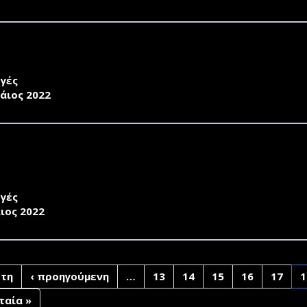
ΚΗΡΥΞΗ ΕΚΛΟΓΩΝ ΑΝΑΔΕΙΞΗΣ ΠΡΟΕΔΡΟΥ ΚΑΙ ΑΝ. ΠΡΟ
ΕΙΡΗΣΕΩΝ (20.06.2022) (11778/25-05-2022)
γές
άιος 2022
ΚΗΡΥΞΗ ΔΙΕΝΕΡΓΕΙΑΣ ΕΚΛΟΓΩΝ ΓΙΑ ΤΗΝ ΑΝΑΔΕΙΞΗ ΔΙ
ΜΑΤΟΣ ΠΟΛΙΤΙΣΜΙΚΗΣ ΤΕΧΝΟΛΟΓΙΑΣ ΚΑΙ ΕΠΙΚΟΙΝΩΝΙΑ
ΣΤΗΜΩΝ
γές
ιος 2022
τη
‹ προηγούμενη
…
13
14
15
16
17
1
ταία »