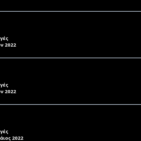
ΚΗΡΥΞΗ ΕΚΛΟΓΗΣ ΠΡΟΕΔΡΟΥ ΚΑΙ ΑΝΑΠΛΗΡΩΤΗ ΠΡΟΕΔ
ΑΣΣΙΩΝ ΒΙΟΕΠΙΣΤΗΜΩΝ
γές
υν 2022
ΚΗΡΥΞΗ ΕΚΛΟΓΗΣ ΠΡΟΕΔΡΟΥ ΚΑΙ ΑΝΑΠΛΗΡΩΤΗ ΠΡΟΕ
 ΔΙΑΤΡΟΦΗΣ
γές
υν 2022
ΚΗΡΥΞΗ ΕΚΛΟΓΩΝ ΓΙΑ ΤΗΝ ΑΝΑΔΕΙΞΗ ΠΡΟΕΔΡΟΥ ΚΑΙ 
ΑΝΙΚΩΝ ΟΙΚΟΝΟΜΙΑΣ ΚΑΙ ΔΙΟΙΚΗΣΗΣ [UPDATED 22.6.22
γές
άιος 2022