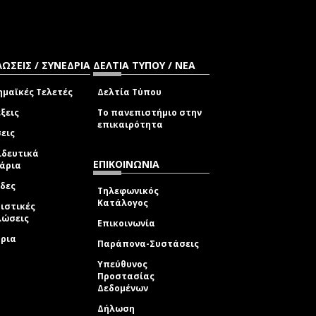
ΩΣΕΙΣ / ΣΥΝΕΔΡΙΑ
ΔΕΛΤΙΑ ΤΥΠΟΥ / ΝΕΑ
μαϊκές Τελετές
Δελτία Τύπου
ξεις
Το πανεπιστήμιο στην
επικαιρότητα
εις
ιδευτικά
ΕΠΙΚΟΙΝΩΝΙΑ
νάρια
δες
Τηλεφωνικός
Κατάλογος
ιστικές
λώσεις
Επικοινωνία
δρια
Παράπονα-Συστάσεις
Υπεύθυνος
Προστασίας
Δεδομένων
Δήλωση