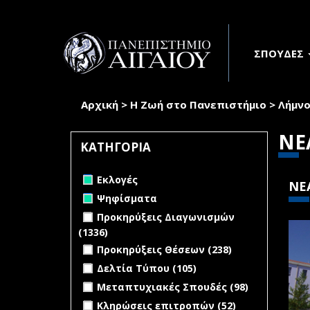
Παράκαμψη προς το κυρίως περιεχόμενο
ΣΠΟΥΔΕΣ
Αρχική
>
Η Ζωή στο Πανεπιστήμιο
>
Λήμνο
Είστε εδώ
ΝΕ
ΚΑΤΗΓΟΡΙΑ
Remove Εκλογές filter
Εκλογές
ΝΕ
Remove Ψηφίσματα filter
Ψηφίσματα
Apply Προκηρύξεις Διαγωνισμών
Προκηρύξεις Διαγωνισμών
filter
(1336)
Apply Προκηρύξεις
Apply Προκηρύξεις Θέσεων filter
Διαγωνισμών filter
Apply
Προκηρύξεις Θέσεων (238)
Προκηρύξεις
Apply Δελτία Τύπου filter
Apply Δελτία
Δελτία Τύπου (105)
Θέσεων
Τύπου filter
Apply Μεταπτυχιακές Σπουδές filter
Apply
Μεταπτυχιακές Σπουδές (98)
filter
Μεταπτυχι
Apply Κληρώσεις επιτροπών filter
Apply
Κληρώσεις επιτροπών (52)