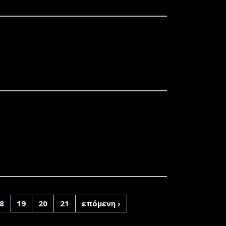
ΕΔΡΟΥ ΤΟΥ ΤΜΗΜΑΤΟΣ ΔΙΟΙΚΗΣΗΣ
ΕΥΘΥΝΤΩΝ ΤΩΝ ΕΡΓΑΣΤΗΡΙΩΝ ΤΟΥ
Σ ΤΗΣ ΣΧΟΛΗΣ ΚΟΙΝΩΝΙΚΩΝ
8
19
20
21
επόμενη ›