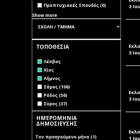
undefined
Προπτυχιακές Σπουδές (0)
3 Ιο
Show more
ΠΡΟ
ΤΜΗ
Εκλο
ΤΟΠΟΘΕΣΙΑ
3 Ιο
Remove Λέσβος filter
Λέσβος
Remove Χίος filter
Χίος
Remove Λήμνος filter
ΠΡΟ
Λήμνος
ΤΜΗ
Apply Σάμος filter
Apply Σάμος filter
Σάμος (106)
Εκλο
Apply Ρόδος filter
Apply Ρόδος filter
Ρόδος (56)
3 Ιο
Apply Σύρος filter
Apply Σύρος filter
Σύρος (37)
ΗΜΕΡΟΜΗΝΙΑ
ΔΗΜΟΣΙΕΥΣΗΣ
ΠΡΟ
Εκλο
Τον προηγούμενο μήνα (1)
Apply Τον
1 Ιο