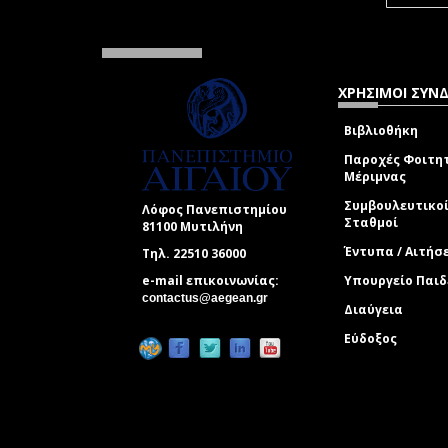
ΧΡΗΣΙΜΟΙ ΣΥΝ
Βιβλιοθήκη
Παροχές Φοιτη
Μέριμνας
Συμβουλευτικο
Λόφος Πανεπιστημίου
Σταθμοί
81100 Μυτιλήνη
Έντυπα / Αιτήσ
Τηλ. 22510 36000
e-mail επικοινωνίας:
Υπουργείο Παιδ
(link sends e-mail)
contactus@aegean.gr
Διαύγεια
Εύδοξος