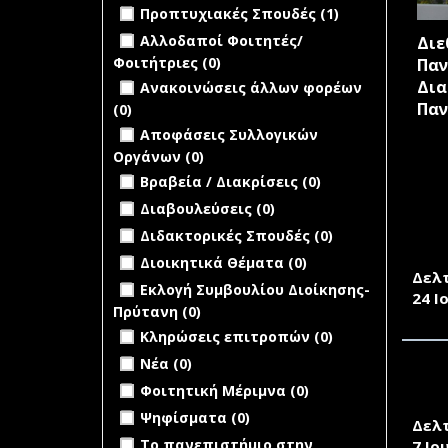
Apply Προπτυχιακές Σπουδές filter
Εκδόσεις
Apply
Προπτυχιακές Σπουδές (1)
Πανεπιστημίου
Προπτυχιακές
undefined
Αλλοδαποί Φοιτητές/
Διε
filter
Σπουδές filter
Φοιτήτριες (0)
Παν
undefined
Δια
Ανακοινώσεις άλλων φορέων
Παν
(0)
undefined
Αποφάσεις Συλλογικών
Οργάνων (0)
undefined
Βραβεία / Διακρίσεις (0)
undefined
Διαβουλεύσεις (0)
undefined
Διδακτορικές Σπουδές (0)
TALO
undefined
Διοικητικά Θέματα (0)
Δελ
undefined
Εκλογή Συμβουλίου Διοίκησης-
24 Ι
Πρύτανη (0)
undefined
Κληρώσεις επιτροπών (0)
undefined
Νέα (0)
Η Σ
undefined
Φοιτητική Μέριμνα (0)
ΤΕΧ
undefined
Ψηφίσματα (0)
Δελ
undefined
Το πανεπιστήμιο στην
7 Ιο