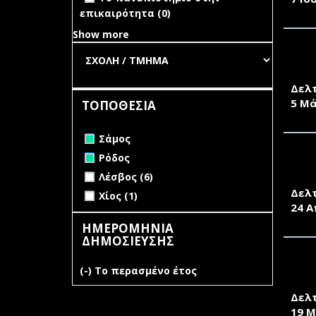
επικαιρότητα (0)
Show more
ΤΟ 
ΝΕΟ
Δελ
5 Μά
ΤΟΠΟΘΕΣΙΑ
Remove Σάμος filter
Σάμος
Remove Ρόδος filter
Ρόδος
ΔΙΑ
Apply Λέσβος filter
Apply Λέσβος filter
ΣΥΝ
Λέσβος (6)
Δελ
Apply Χίος filter
Apply Χίος filter
Χίος (1)
24 Α
ΗΜΕΡΟΜΗΝΙΑ
ΔΗΜΟΣΙΕΥΣΗΣ
ΑΠΟ
(-)
Remove Το περασμένο έτος filter
Το περασμένο έτος
ΣΥΝ
Δελ
19 Μ