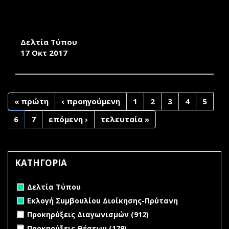
ΚΥΚΛΟΣ ΣΕΜΙΝΑΡΙΩΝ ΜΕ ΘΕΜΑ ΤΗΝ
ΑΣΦΑΛΕΙΑ ΚΑΙ ΤΗ ΣΥΝΕΡΓΑΣΙΑ ΣΤΗ ΜΕΣΟΓΕΙΟ
Δελτία Τύπου
17 Οκτ 2017
« πρώτη
‹ προηγούμενη
1
2
3
4
5
6
7
επόμενη ›
τελευταία »
ΚΑΤΗΓΟΡΙΑ
Remove Δελτία Τύπου filter
Δελτία Τύπου
Remove Εκλογή Συμβουλίου Διοίκησης-Πρύτανη filter
Εκλογή Συμβουλίου Διοίκησης-Πρύτανη
Apply Προκηρύξεις Διαγωνισμών filter
Apply Προκηρύξεις
Προκηρύξεις Διαγωνισμών (912)
Διαγωνισμών filter
Apply Προκηρύξεις Θέσεων filter
Apply Προκηρύξεις
Προκηρύξεις Θέσεων (179)