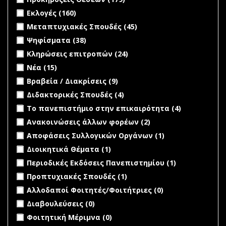
Θέσεων filter
Apply Εκλογές filter
Apply Εκλογές filter
Εκλογές (160)
Apply Μεταπτυχιακές Σπουδές filter
Apply
Μεταπτυχιακές Σπουδές (45)
Μεταπτυχιακές
Apply Ψηφίσματα filter
Apply Ψηφίσματα filter
Ψηφίσματα (38)
Σπουδές filter
Apply Κληρώσεις επιτροπών filter
Apply Κληρώσεις
Κληρώσεις επιτροπών (24)
επιτροπών filter
Apply Νέα filter
Apply Νέα filter
Νέα (15)
Apply Βραβεία / Διακρίσεις filter
Apply Βραβεία /
Βραβεία / Διακρίσεις (9)
Διακρίσεις filter
Apply Διδακτορικές Σπουδές filter
Apply Διδακτορικές
Διδακτορικές Σπουδές (4)
Σπουδές filter
Apply Το πανεπιστήμιο στην επικαιρότητα filter
Apply Το
Το πανεπιστήμιο στην επικαιρότητα (4)
πανεπιστή
Apply Ανακοινώσεις άλλων φορέων filter
Apply
Ανακοινώσεις άλλων φορέων (2)
στην
Ανακοινώσεις
Apply Αποφάσεις Συλλογικών Οργάνων filter
Apply
Αποφάσεις Συλλογικών Οργάνων (1)
επικαιρότη
άλλων φορέων
Αποφάσεις
filter
Apply Διοικητικά Θέματα filter
Apply Διοικητικά Θέματα
Διοικητικά Θέματα (1)
filter
Συλλογικών
filter
Apply Περιοδικές Εκδόσεις Πανεπιστημίου filter
Apply
Περιοδικές Εκδόσεις Πανεπιστημίου (1)
Οργάνων
Περιοδικές
filter
Apply Προπτυχιακές Σπουδές filter
Apply Προπτυχιακές
Προπτυχιακές Σπουδές (1)
Εκδόσεις
Σπουδές filter
undefined
Αλλοδαποί Φοιτητές/Φοιτήτριες (0)
Πανεπιστημί
filter
undefined
Διαβουλεύσεις (0)
undefined
Φοιτητική Μέριμνα (0)