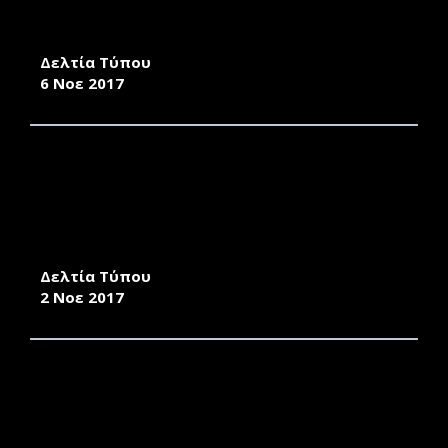
ΠΑΝΕΠΙΣΤΗΜΙΟΥ ΑΙΓΑΙΟΥ ΣΤΟ ΣΥΝΕΔΡΙΟ
FOSSCOMM 2017
Δελτία Τύπου
6 Νοε 2017
ΣΥΝΕΡΓΑΣΙΑ ΤΜΗΜΑΤΟΣ ΜΗΧΑΝΙΚΩΝ
ΣΧΕΔΙΑΣΗΣ ΠΡΟΪΟΝΤΩΝ ΚΑΙ ΣΥΣΤΗΜΑΤΩΝ
ΜΕ ΤΗΝ MOTOR OIL HELLAS ΓΙΑ ΤΗ ΣΧΕΔΙΑΣΗ
ΝΕΑΣ ΣΕΙΡΑΣ ΣΥΣΚΕΥΑΣΙΩΝ ΓΙΑ ΤΑ ΛΙΠΑΝΤΙΚΑ
CYCLON.
Δελτία Τύπου
2 Νοε 2017
ΑΝΑΚΗΡΥΞΗ ΤΟΥ ΚΑΘΗΓΗΤΗ ΤΑΣΟΥ
ΓΙΑΝΝΙΤΣΗ ΣΕ ΕΠΙΤΙΜΟ ΔΙΔΑΚΤΟΡΑ ΤΟΥ
ΤΜΗΜΑΤΟΣ ΜΕΣΟΓΕΙΑΚΩΝ ΣΠΟΥΔΩΝ ΤΟΥ
ΠΑΝΕΠΙΣΤΗΜΙΟΥ ΑΙΓΑΙΟΥ