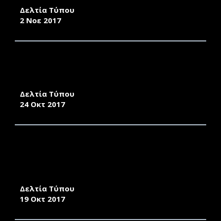
Δελτία Τύπου
2 Νοε 2017
TO ΠΑΝΕΠΙΣΤΗΜΙΟ ΑΙΓΑΙΟΥ ΒΡΑΒΕΥΕΙ ΤΗΝ
ΚΑΙΝΟΤΟΜΟ, ΨΗΦΙΑΚΗ
ΕΠΙΧΕΙΡΗΜΑΤΙΚΟΤΗΤΑ
Δελτία Τύπου
24 Οκτ 2017
EΙΔΙΚΟ ΒΡΑΒΕΙΟ ΣΤΟ ΑΝΘΡΩΠΟΕΙΔΕΣ
ΡΟΜΠΟΤ ΤΟΥ ΤΜΗΜΑΤΟΣ ΜΗΧΑΝΙΚΩΝ
ΠΛΗΡΟΦΟΡΙΑΚΩΝ ΚΑΙ ΕΠΙΚΟΙΝΩΝΙΑΚΩΝ
ΣΥΣΤΗΜΑΤΩΝ
Δελτία Τύπου
19 Οκτ 2017