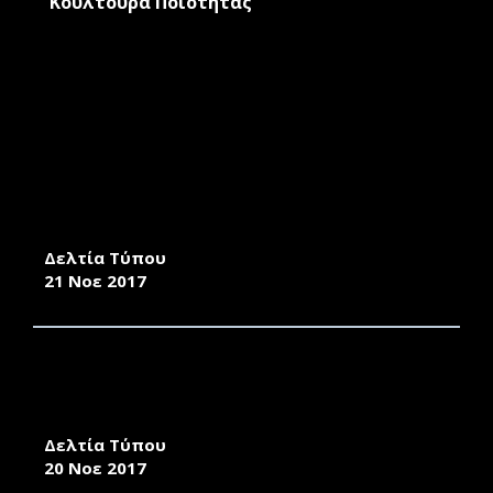
Κουλτούρα Ποιότητας
ΕΠΙΣΤΗΜΟΝΙΚΗ ΗΜΕΡΙΔΑ: «Η ΔΙΚΤΑΤΟΡΙΑ
1967-1974. ΚΑΤΑΣΤΟΛΗ, ΜΕΤΑΣΧΗΜΑΤΙΣΜΟΙ,
ΑΝΤΙΣΤΑΣΙΑΚΟΙ ΘΥΛΑΚΕΣ, ΕΞΕΓΕΡΣΗ».
Δελτία Τύπου
21 Νοε 2017
ΤΟ ΤΜΗΜΑ ΜΗΧΑΝΙΚΩΝ ΣΧΕΔΙΑΣΗΣ
ΠΡΟΪΟΝΤΩΝ & ΣΥΣΤΗΜΑΤΩΝ ΣΥΜΜΕΤΕΧΕΙ
ΣΤΟ 1Ο ΦΕΣΤΙΒΑΛ ΚΑΙΝΟΤΟΜΙΑΣ
Δελτία Τύπου
20 Νοε 2017