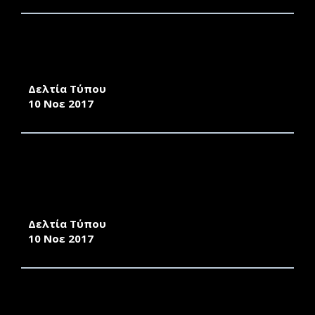
ΔΙΑΛΕΞΗ ΣΤΟ ΠΛΑΙΣΙΟ ΔΡΑΣΤΗΡΙΟΤΗΤΩΝ
ΤΟΥ ΕΡΓΑΣΤΗΡΙΟΥ ΣΤΑΤΙΣΤΙΚΗΣ ΚΑΙ
ΑΝΑΛΥΣΗΣ ΔΕΔΟΜΕΝΩΝ
Δελτία Τύπου
10 Νοε 2017
ΤΕΛΕΤΗ ΑΝΑΓΟΡΕΥΣΗΣ ΤΟΥ ΟΜΟΤΙΜΟΥ
ΚΑΘΗΓΗΤΗ ΤΟΥ ΕΚΠΑ ΤΑΣΟΥ ΓΙΑΝΝΙΤΣΗ ΣΕ
EΠΙΤΙΜΟ ΔΙΔΑΚΤΟΡΑ ΤΟΥ ΠΑΝΕΠΙΣΤΗΜΙΟΥ
ΑΙΓΑΙΟΥ
Δελτία Τύπου
10 Νοε 2017
Η ΚΟΙΝΟΤΗΤΑ ΕΛΕΥΘΕΡΟΥ ΛΟΓΙΣΜΙΚΟΥ/
ΛΟΓΙΣΜΙΚΟΥ ΑΝΟΙΧΤΟΥ ΚΩΔΙΚΑ (ΕΛ/ΛΑΚ) ΤΟΥ