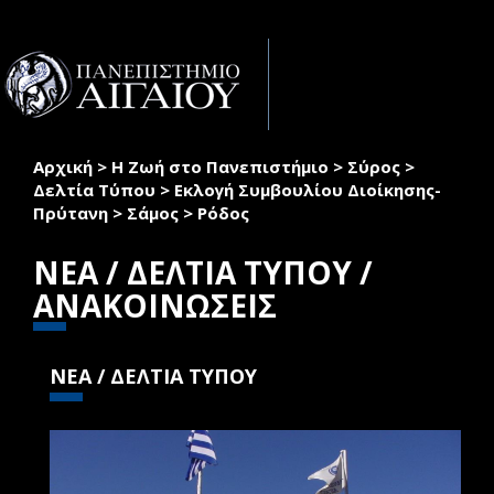
Παράκαμψη προς το κυρίως περιεχόμενο
Toggle
naviga
Αρχική
>
Η Ζωή στο Πανεπιστήμιο
>
Σύρος
>
Είστε εδώ
Δελτία Τύπου
>
Εκλογή Συμβουλίου Διοίκησης-
Πρύτανη
>
Σάμος
>
Ρόδος
ΝΕΑ / ΔΕΛΤΙΑ ΤΥΠΟΥ /
ΑΝΑΚΟΙΝΩΣΕΙΣ
ΝΕΑ / ΔΕΛΤΙΑ ΤΥΠΟΥ