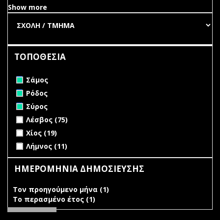
Show more
ΤΟΠΟΘΕΣΙΑ
Remove Σάμος filter
Σάμος
Remove Ρόδος filter
Ρόδος
Remove Σύρος filter
Σύρος
Apply Λέσβος filter
Apply Λέσβος filter
Λέσβος (75)
Apply Χίος filter
Apply Χίος filter
Χίος (19)
Apply Λήμνος filter
Apply Λήμνος filter
Λήμνος (11)
ΗΜΕΡΟΜΗΝΙΑ ΔΗΜΟΣΙΕΥΣΗΣ
Τον προηγούμενο μήνα (1)
Apply Τον προηγούμενο
Το περασμένο έτος (1)
Apply Το περασμένο έτος filter
μήνα filter