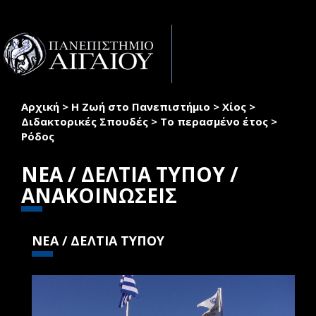
Παράκαμψη προς το κυρίως περιεχόμενο
Toggle
naviga
Αρχική
>
Η Ζωή στο Πανεπιστήμιο
>
Χίος
>
Είστε εδώ
Διδακτορικές Σπουδές
>
Το περασμένο έτος
>
Ρόδος
ΝΕΑ / ΔΕΛΤΙΑ ΤΥΠΟΥ /
ΑΝΑΚΟΙΝΩΣΕΙΣ
ΝΕΑ / ΔΕΛΤΙΑ ΤΥΠΟΥ