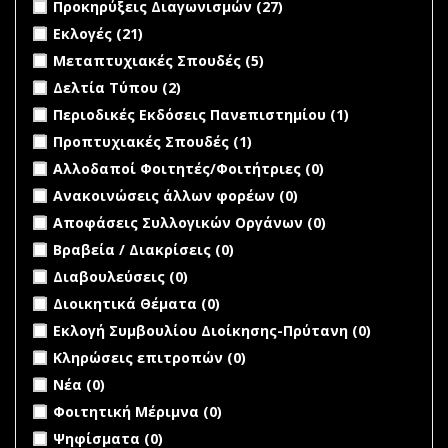
Apply Προκηρύξεις Διαγωνισμών filter
Apply Προκηρύξεις
Προκηρύξεις Διαγωνισμών (27)
Διαγωνισμών filter
Apply Εκλογές filter
Apply Εκλογές filter
Εκλογές (21)
Apply Μεταπτυχιακές Σπουδές filter
Apply Μεταπτυχιακές
Μεταπτυχιακές Σπουδές (5)
Σπουδές filter
Apply Δελτία Τύπου filter
Apply Δελτία Τύπου filter
Δελτία Τύπου (2)
Apply Περιοδικές Εκδόσεις Πανεπιστημίου filter
Apply
Περιοδικές Εκδόσεις Πανεπιστημίου (1)
Περιοδικές
Apply Προπτυχιακές Σπουδές filter
Apply Προπτυχιακές
Προπτυχιακές Σπουδές (1)
Εκδόσεις
Σπουδές filter
undefined
Αλλοδαποί Φοιτητές/Φοιτήτριες (0)
Πανεπιστημί
filter
undefined
Ανακοινώσεις άλλων φορέων (0)
undefined
Αποφάσεις Συλλογικών Οργάνων (0)
undefined
Βραβεία / Διακρίσεις (0)
undefined
Διαβουλεύσεις (0)
undefined
Διοικητικά Θέματα (0)
undefined
Εκλογή Συμβουλίου Διοίκησης-Πρύτανη (0)
undefined
Κληρώσεις επιτροπών (0)
undefined
Νέα (0)
undefined
Φοιτητική Μέριμνα (0)
undefined
Ψηφίσματα (0)