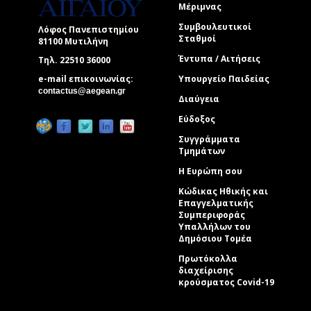
Μέριμνας
Συμβουλευτικοί
Λόφος Πανεπιστημίου
Σταθμοί
81100 Μυτιλήνη
Έντυπα / Αιτήσεις
Τηλ. 22510 36000
e-mail επικοινωνίας:
Υπουργείο Παιδείας
(link sends e-mail)
contactus@aegean.gr
Διαύγεια
Εύδοξος
Συγγράμματα
Τμημάτων
Η Ευρώπη σου
Κώδικας Ηθικής και
Επαγγελματικής
Συμπεριφοράς
Υπαλλήλων του
Δημόσιου Τομέα
Πρωτόκολλα
διαχείρισης
κρούσματος Covid-19