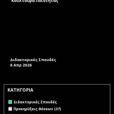
Κουλτούρα Ποιότητας
ΠΡΟΣΚΛΗΣΗ ΕΚΔΗΛΩΣΗΣ ΕΝΔΙΑΦΕΡΟΝΤΟΣ
ΓΙΑ ΕΚΠΟΝΗΣΗ ΔΙΔΑΚΤΟΡΙΚΗΣ ΔΙΑΤΡΙΒΗΣ
ΣΤΟ ΤΜΗΜΑ ΔΙΟΙΚΗΣΗΣ ΕΠΙΧΕΙΡΗΣΕΩΝ
Διδακτορικές Σπουδές
6 Απρ 2026
ΚΑΤΗΓΟΡΙΑ
Remove Διδακτορικές Σπουδές filter
Διδακτορικές Σπουδές
Apply Προκηρύξεις Θέσεων filter
Apply Προκηρύξεις
Προκηρύξεις Θέσεων (37)
Θέσεων filter