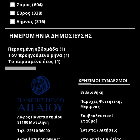
Apply Σάμος filter
Apply Σάμος filter
Σάμος (604)
Apply Σύρος filter
Apply Σύρος filter
Σύρος (338)
Apply Λήμνος filter
Apply Λήμνος filter
Λήμνος (316)
ΗΜΕΡΟΜΗΝΙΑ ΔΗΜΟΣΙΕΥΣΗΣ
Περασμένη εβδομάδα (1)
Apply Περασμένη εβδομάδα
Τον προηγούμενο μήνα (1)
filter
Apply Τον προηγούμενο
Το περασμένο έτος (1)
Apply Το περασμένο έτος filter
μήνα filter
ΧΡΗΣΙΜΟΙ ΣΥΝΔΕΣΜΟΙ
Βιβλιοθήκη
Παροχές Φοιτητικής
Μέριμνας
Συμβουλευτικοί
Λόφος Πανεπιστημίου
Σταθμοί
81100 Μυτιλήνη
Έντυπα / Αιτήσεις
Τηλ. 22510 36000
e-mail επικοινωνίας:
Υπουργείο Παιδείας