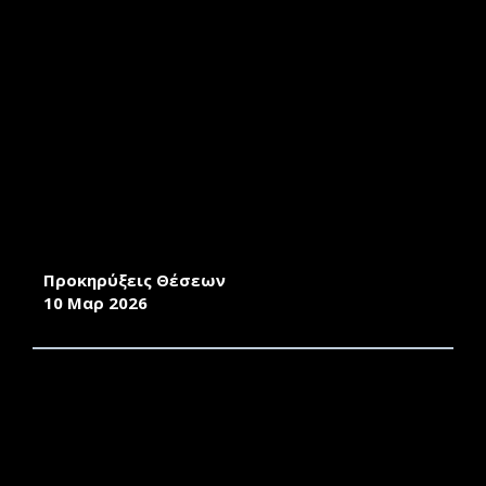
ΠΡΟΚΗΡΥΞΗ ΕΚΛΟΓΩΝ / ΠΡΟΣΚΛΗΣΗ
ΕΚΔΗΛΩΣΗΣ ΕΝΔΙΑΦΕΡΟΝΤΟΣ ΥΠΟΒΟΛΗΣ
ΥΠΟΨΗΦΙΟΤΗΤΩΝ ΓΙΑ ΤΗΝ ΑΝΑΔΕΙΞΗ
ΔΙΕΥΘΥΝΤΗ ΤΟΥ ΕΡΓΑΣΤΗΡΙΟΥ
ΑΝΑΠΤΥΞΙΑΚΩΝ ΜΕΛΕΤΩΝ ΚΑΙ ΕΡΕΥΝΩΝ ΤΟΥ
ΤΜΗΜΑΤΟΣ ΔΙΟΙΚΗΣΗΣ ΕΠΙΧΕΙΡΗΣΕΩΝ
Προκηρύξεις Θέσεων
10 Μαρ 2026
ΠΡΟΣΚΛΗΣΗ ΕΚΔΗΛΩΣΗΣ ΕΝΔΙΑΦΕΡΟΝΤΟΣ
ΓΙΑ ΤΗΝ ΕΠΙΛΟΓΗ ΜΕΤΑΠΤΥΧΙΑΚΩΝ
ΦΟΙΤΗΤΩΝ/ΤΡΙΩΝ ΑΚΑΔΗΜΑΪΚΟΥ ΕΤΟΥΣ
2026 -2027 ΣΤΟ Π.Μ.Σ. ΠΕΡΙΒΑΛΛΟΝΤΙΚΗ