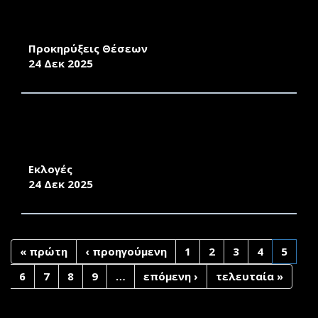
ΑΝΑΚΟΙΝΩΣΗ ΠΡΟΚΗΡΥΞΗΣ ΤΡΙΩΝ ΘΕΣΕΩΝ
ΔΕΠ ΤΟΥ ΠΑΝΕΠΙΣΤΗΜΙΟΥ ΑΙΓΑΙΟΥ
Προκηρύξεις Θέσεων
24 Δεκ 2025
ΕΚΠΡΟΣΩΠΗΣΗ ΦΟΙΤΗΤΩΝ/ΦΟΙΤΗΤΡΙΩΝ
ΣΤΗΝ ΚΟΣΜΗΤΕΙΑ ΤΗΣ ΣΧΟΛΗΣ ΕΠΙΣΤΗΜΩΝ
ΤΗΣ ΔΙΟΙΚΗΣΗΣ ΤΟ ΕΤΟΣ 2026
Εκλογές
24 Δεκ 2025
« πρώτη
‹ προηγούμενη
1
2
3
4
5
6
7
8
9
…
επόμενη ›
τελευταία »