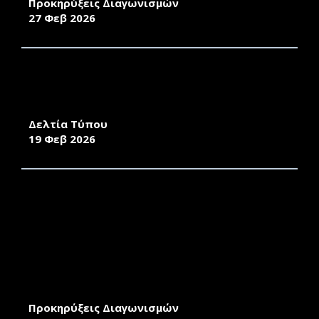
Προκηρύξεις Διαγωνισμών
27 Φεβ 2026
ΤΕΣΣΕΡΑ ΔΙΕΘΝΗ ΕΠΙΣΤΗΜΟΝΙΚΑ ΣΥΝΕΔΡΙΑ
ΣΤΗ ΣΧΟΛΗ ΑΝΘΡΩΠΙΣΤΙΚΩΝ ΕΠΙΣΤΗΜΩΝ
(Σ.Α.Ε.) ΤΟΥ ΠΑΝΕΠΙΣΤΗΜΙΟΥ ΑΙΓΑΙΟΥ
Δελτία Τύπου
19 Φεβ 2026
ΔΙΑΚΗΡΥΞΗ ΔΗΜΟΣΙΟΥ ΜΕΙΟΔΟΤΙΚΟΥ
ΔΙΑΓΩΝΙΣΜΟΥ ΓΙΑ ΤΗ ΜΙΣΘΩΣΗ ΚΛΙΝΩΝ ΓΙΑ
ΤΗ ΣΤΕΓΑΣΗ ΤΩΝ ΦΟΙΤΗΤΩΝ/ΤΡΙΩΝ ΤΗΣ
ΠΑΝΕΠΙΣΤΗΜΙΑΚΗΣ ΜΟΝΑΔΑΣ ΡΟΔΟΥ ΓΙΑ ΤΟ
ΧΡΟΝΙΚΟ ΔΙΑΣΤΗΜΑ ΑΠΟ 01/10/2026 ΕΩΣ
30/09/2029, ΕΚΤΟΣ ΤΩΝ ΠΕΡΙΟΔΩΝ ΤΩΝ
ΘΕΡΙΝΩΝ ΔΙΑΚΟΠΩΝ (ΙΟΥΛΙΟ ΚΑΙ ΑΥΓΟΥΣΤΟ)
Προκηρύξεις Διαγωνισμών