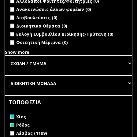
Αλλοδαποί Φοιτητές/Φοιτήτριες (0)
Πανεπιστημί
filter
undefined
Ανακοινώσεις άλλων φορέων (0)
undefined
Διαβουλεύσεις (0)
undefined
Διοικητικά Θέματα (0)
undefined
Εκλογή Συμβουλίου Διοίκησης-Πρύτανη (0)
undefined
Φοιτητική Μέριμνα (0)
Show more
ΤΟΠΟΘΕΣΙΑ
Remove Χίος filter
Χίος
Remove Ρόδος filter
Ρόδος
Apply Λέσβος filter
Apply Λέσβος filter
Λέσβος (1199)