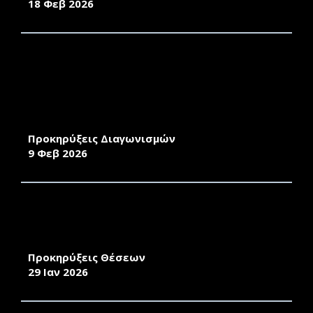
18 Φεβ 2026
ΑΝΑΘΕΣΗ ΥΠΗΡΕΣΙΩΝ ΜΕΤΑΦΟΡΑΣ ΤΩΝ
ΦΟΙΤΗΤΩΝ/ΤΡΙΩΝ ΑΠΟ ΤΙΣ ΦΟΙΤΗΤΙΚΕΣ
ΚΑΤΟΙΚΙΕΣ ΧΙΟΥ ΠΡΟΣ ΤΟΥΣ ΧΩΡΟΥΣ ΤΟΥ
ΠΑΝΕΠΙΣΤΗΜΙΟΥ ΑΙΓΑΙΟΥ ΣΤΟ ΚΕΝΤΡΟ ΤΗΣ
ΧΙΟΥ ΚΑΙ ΑΝΤΙΣΤΡΟΦΑ
Προκηρύξεις Διαγωνισμών
9 Φεβ 2026
ΠΡΟΚΗΡΥΞΗ ΓΙΑ ΤΗΝ ΠΡΟΣΛΗΨΗ
ΕΝΤΕΤΑΛΜΕΝΩΝ ΔΙΔΑΣΚΟΝΤΩΝ (ΑΡΘΡΟ 173
ΤΟΥ Ν.4957/2022) ΣΤΟ ΤΜΗΜΑ ΜΗΧΑΝΙΚΩΝ
Προκηρύξεις Θέσεων
29 Ιαν 2026