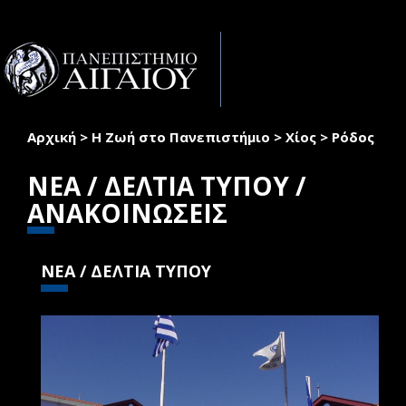
Παράκαμψη προς το κυρίως περιεχόμενο
Toggle
naviga
Αρχική
>
Η Ζωή στο Πανεπιστήμιο
>
Χίος
>
Ρόδος
Είστε εδώ
ΝΕΑ / ΔΕΛΤΙΑ ΤΥΠΟΥ /
ΑΝΑΚΟΙΝΩΣΕΙΣ
ΝΕΑ / ΔΕΛΤΙΑ ΤΥΠΟΥ