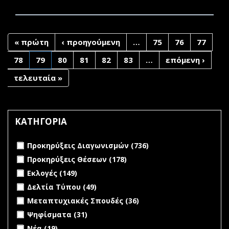
« πρώτη
‹ προηγούμενη
…
75
76
77
78
79
80
81
82
83
…
επόμενη ›
τελευταία »
ΚΑΤΗΓΟΡΙΑ
Apply Προκηρύξεις Διαγωνισμών filter
Apply Προκηρύξεις
Προκηρύξεις Διαγωνισμών (736)
Διαγωνισμών filter
Apply Προκηρύξεις Θέσεων filter
Apply Προκηρύξεις
Προκηρύξεις Θέσεων (178)
Θέσεων filter
Apply Εκλογές filter
Apply Εκλογές filter
Εκλογές (149)
Apply Δελτία Τύπου filter
Apply Δελτία Τύπου filter
Δελτία Τύπου (49)
Apply Μεταπτυχιακές Σπουδές filter
Apply
Μεταπτυχιακές Σπουδές (36)
Μεταπτυχιακές
Apply Ψηφίσματα filter
Apply Ψηφίσματα filter
Ψηφίσματα (31)
Σπουδές filter
Apply Νέα filter
Apply Νέα filter
Νέα (19)