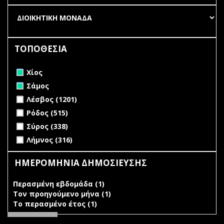
ΤΟΠΟΘΕΣΙΑ
Remove Χίος filter
Χίος
Remove Σάμος filter
Σάμος
Apply Λέσβος filter
Apply Λέσβος filter
Λέσβος (1201)
Apply Ρόδος filter
Apply Ρόδος filter
Ρόδος (515)
Apply Σύρος filter
Apply Σύρος filter
Σύρος (338)
Apply Λήμνος filter
Apply Λήμνος filter
Λήμνος (316)
ΗΜΕΡΟΜΗΝΙΑ ΔΗΜΟΣΙΕΥΣΗΣ
Περασμένη εβδομάδα (1)
Apply Περασμένη εβδομάδα
Τον προηγούμενο μήνα (1)
filter
Apply Τον προηγούμενο
Το περασμένο έτος (1)
Apply Το περασμένο έτος filter
μήνα filter