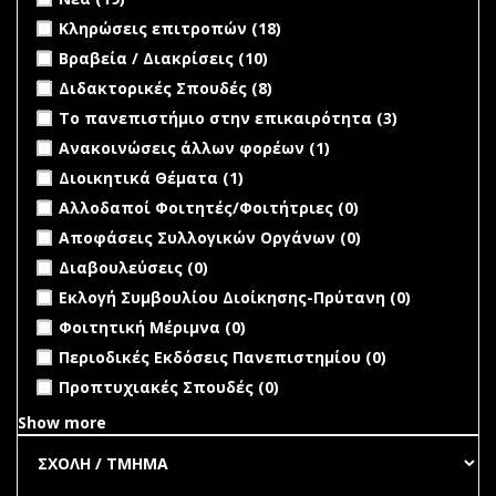
Apply Κληρώσεις επιτροπών filter
Apply Κληρώσεις
Κληρώσεις επιτροπών (18)
επιτροπών filter
Apply Βραβεία / Διακρίσεις filter
Apply Βραβεία /
Βραβεία / Διακρίσεις (10)
Διακρίσεις filter
Apply Διδακτορικές Σπουδές filter
Apply Διδακτορικές
Διδακτορικές Σπουδές (8)
Σπουδές filter
Apply Το πανεπιστήμιο στην επικαιρότητα filter
Apply Το
Το πανεπιστήμιο στην επικαιρότητα (3)
πανεπιστή
Apply Ανακοινώσεις άλλων φορέων filter
Apply
Ανακοινώσεις άλλων φορέων (1)
στην
Ανακοινώσεις
Apply Διοικητικά Θέματα filter
Apply Διοικητικά Θέματα
Διοικητικά Θέματα (1)
επικαιρότη
άλλων φορέων
filter
filter
undefined
Αλλοδαποί Φοιτητές/Φοιτήτριες (0)
filter
undefined
Αποφάσεις Συλλογικών Οργάνων (0)
undefined
Διαβουλεύσεις (0)
undefined
Εκλογή Συμβουλίου Διοίκησης-Πρύτανη (0)
undefined
Φοιτητική Μέριμνα (0)
undefined
Περιοδικές Εκδόσεις Πανεπιστημίου (0)
undefined
Προπτυχιακές Σπουδές (0)
Show more