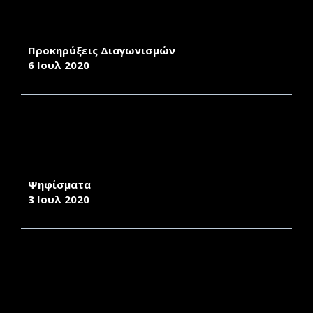
ΚΑΡΛΟΒΑΣΙ ΣΑΜΟΥ» ΠΟΥ ΘΑ ΔΙΕΝΕΡΓΗΘΕΙ
ΑΠΟ ΤΟ ΠΕΡΙΦΕΡΕΙΑΚΟ ΤΜΗΜΑ ΤΕΧΝΙΚΗΣ
ΥΠΗΡΕΣΙΑΣ (ΠΤΤΥ) ΣΑΜΟΥ
Προκηρύξεις Διαγωνισμών
6 Ιουλ 2020
ΕΚΛΟΓΙΚΟΣ ΚΑΤΑΛΟΓΟΣ ΓΙΑ ΤΗΝ ΑΝΑΔΕΙΞΗ
ΠΡΟΕΔΡΟΥ ΚΑΙ ΑΝΑΠΛΗΡΩΤΗ ΠΡΟΕΔΡΟΥ ΤΟΥ
ΤΜΗΜΑΤΟΣ ΜΗΧΑΝΙΚΩΝ ΟΙΚΟΝΟΜΙΑΣ ΚΑΙ
ΔΙΟΙΚΗΣΗΣ
Ψηφίσματα
3 Ιουλ 2020
ΕΚΛΟΓΙΚΟΣ ΚΑΤΑΛΟΓΟΣ ΓΙΑ ΤΗΝ ΑΝΑΔΕΙΞΗ
ΠΡΟΕΔΡΟΥ ΚΑΙ ΑΝ. ΠΡΟΕΔΡΟΥ ΤΟΥ
ΤΜΗΜΑΤΟΣ ΝΑΥΤΙΛΙΑΣ ΚΑΙ
ΕΠΙΧΕΙΡΗΜΑΤΙΚΩΝ ΥΠΗΡΕΣΙΩΝ ΤΗΣ ΣΧΟΛΗΣ