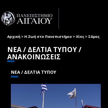
Παράκαμψη προς το κυρίως περιεχόμενο
Toggle
naviga
Αρχική
>
Η Ζωή στο Πανεπιστήμιο
>
Χίος
>
Σάμος
Είστε εδώ
ΝΕΑ / ΔΕΛΤΙΑ ΤΥΠΟΥ /
ΑΝΑΚΟΙΝΩΣΕΙΣ
ΝΕΑ / ΔΕΛΤΙΑ ΤΥΠΟΥ