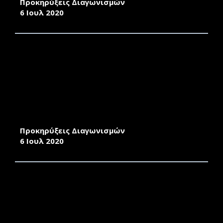
Προκηρύξεις Διαγωνισμών
6 Ιουλ 2020
ΕΠΙΛΟΓΗ ΑΝΑΔΟΧΟΥ «ΓΙΑ ΥΠΗΡΕΣΙΕΣ
ΣΥΝΤΗΡΗΣΗΣ ΚΑΙ ΔΙΑΣΦΑΛΙΣΗΣ
ΛΕΙΤΟΥΡΓΙΚΟΤΗΤΑΣ ΤΩΝ ΕΓΚΑΤΕΣΤΗΜΕΝΩΝ
ΑΝΕΛΚΥΣΤΗΡΩΝ ΣΕ ΚΤΙΡΙΑ ΤΟΥ
ΠΑΝΕΠΙΣΤΗΜΙΟΥ ΑΙΓΑΙΟΥ ΣΤΟ ΚΑΡΛΟΒΑΣΙ
ΣΑΜΟΥ ΓΙΑ ΧΡΟΝΙΚΟ ΔΙΑΣΤΗΜΑ ΔΥΟ (2)
ΕΤΩΝ»
Προκηρύξεις Διαγωνισμών
6 Ιουλ 2020
ΕΠΙΛΟΓΗ ΑΝΑΔΟΧΟΥ «ΓΙΑ ΤΗΝ ΔΙΕΤΗ
ΠΑΡΟΧΗ ΥΠΗΡΕΣΙΩΝ ΕΛΕΓΧΟΥ ΜΕ ΕΦΑΡΜΟΓΗ
ΑΠΕΝΤΟΜΩΣΗΣ ΚΑΙ ΜΥΟΚΤΟΝΙΑΣ ΤΩΝ
ΚΤΙΡΙΩΝ ΤΟΥ ΠΑΝΕΠΙΣΤΗΜΙΟΥ ΑΙΓΑΙΟΥ ΣΤΟ