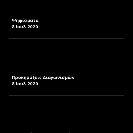
ΠΡΟΕΔΡΟΥ ΤΟΥ ΤΜΗΜΑΤΟΣ ΜΑΘΗΜΑΤΙΚΩΝ
ΤΗΣ ΣΧΟΛΗΣ ΘΕΤΙΚΩΝ ΕΠΙΣΤΗΜΩΝ ΤΟΥ
ΠΑΝΕΠΙΣΤΗΜΙΟΥ ΑΙΓΑΙΟΥ
Ψηφίσματα
8 Ιουλ 2020
ΠΡΟΜΗΘΕΙΑ (Α) ΜΕΛΑΝΙΩΝ (TONER)
ΕΚΤΥΠΩΤΩΝ, (Β) ΜΕΛΑΝΙΩΝ (TONER)
ΠΟΛΥΜΗΧΑΝΗΜΑΤΩΝ ΤΗΣ
ΠΑΝΕΠΙΣΤΗΜΙΑΚΗΣ ΜΟΝΑΔΑΣ ΧΙΟ
Προκηρύξεις Διαγωνισμών
8 Ιουλ 2020
ΤΟΠΟΘΕΤΗΣΗ ΕΙΔΩΝ ΥΓΙΕΙΝΗΣ ΚΑΙ
ΠΛΑΚΙΔΙΩΝ ΣΤΑ ΛΟΥΤΡΑ ΤΩΝ ΔΩΜΑΤΙΩΝ
ΤΩΝ ΦΟΙΤΗΤΙΚΩΝ ΚΑΤΟΙΚΙΩΝ ΤΟΥ
ΠΑΝΕΠΙΣΤΗΜΙΟΥ ΑΙΓΑΙΟΥ ΣΤΗ ΧΙΟ