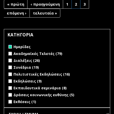
« πρώτη
‹ προηγούμενη
1
2
3
επόμενη ›
τελευταία »
ΚΑΤΗΓΟΡΙΑ
Remove Ημερίδες filter
Ημερίδες
Apply Ακαδημαϊκές Τελετές filter
Apply Ακαδημαϊκές
Ακαδημαϊκές Τελετές (79)
Τελετές filter
Apply Διαλέξεις filter
Apply Διαλέξεις filter
Διαλέξεις (26)
Apply Συνέδρια filter
Apply Συνέδρια filter
Συνέδρια (19)
Apply Πολιτιστικές Εκδηλώσεις filter
Apply Πολιτιστικές
Πολιτιστικές Εκδηλώσεις (16)
Εκδηλώσεις filter
Apply Εκδηλώσεις filter
Apply Εκδηλώσεις filter
Εκδηλώσεις (9)
Apply Εκπαιδευτικά σεμινάρια filter
Apply Εκπαιδευτικά
Εκπαιδευτικά σεμινάρια (8)
σεμινάρια filter
Apply Δράσεις κοινωνικής ευθύνης filter
Apply Δράσεις
Δράσεις κοινωνικής ευθύνης (5)
κοινωνικής
Apply Εκθέσεις filter
Apply Εκθέσεις filter
Εκθέσεις (1)
ευθύνης filter