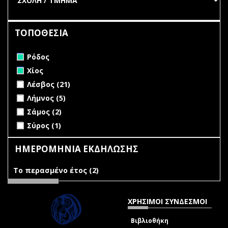
ΤΟΠΟΘΕΣΙΑ
Remove Ρόδος filter
Ρόδος
Remove Χίος filter
Χίος
Apply Λέσβος filter
Apply Λέσβος filter
Λέσβος (21)
Apply Λήμνος filter
Apply Λήμνος filter
Λήμνος (5)
Apply Σάμος filter
Apply Σάμος filter
Σάμος (2)
Apply Σύρος filter
Apply Σύρος filter
Σύρος (1)
ΗΜΕΡΟΜΗΝΙΑ ΕΚΔΗΛΩΣΗΣ
Το περασμένο έτος (2)
Apply Το περασμένο έτος filter
ΧΡΗΣΙΜΟΙ ΣΥΝΔΕΣΜΟΙ
Βιβλιοθήκη