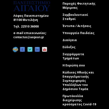
Παροχές Φοιτητικής
Μέριμνας
Συμβουλευτικοί
Λόφος Πανεπιστημίου
Σταθμοί
81100 Μυτιλήνη
Έντυπα / Αιτήσεις
Τηλ. 22510 36000
e-mail επικοινωνίας:
Υπουργείο Παιδείας
(link sends e-mail)
contactus@aegean.gr
Διαύγεια
Εύδοξος
Συγγράμματα
Τμημάτων
Η Ευρώπη σου
Κώδικας Ηθικής και
Επαγγελματικής
Συμπεριφοράς
Υπαλλήλων του
Δημόσιου Τομέα
Πρωτόκολλα
διαχείρισης
κρούσματος Covid-19