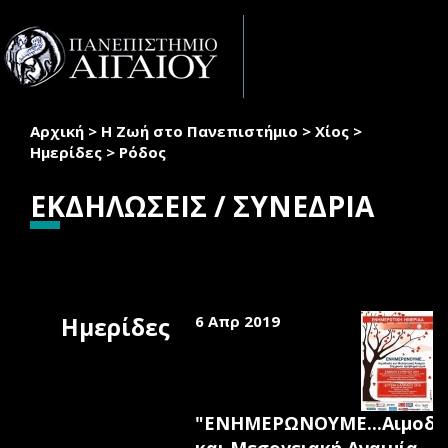
Παράκαμψη προς το κυρίως περιεχόμενο
Toggle
naviga
Αρχική
>
Η Ζωή στο Πανεπιστήμιο
>
Χίος
>
Είστε εδώ
Ημερίδες
>
Ρόδος
ΕΚΔΗΛΩΣΕΙΣ / ΣΥΝΕΔΡΙΑ
Ημερίδες
6 Απρ 2019
"ΕΝΗΜΕΡΩΝΟΥΜΕ...Αιμοδο