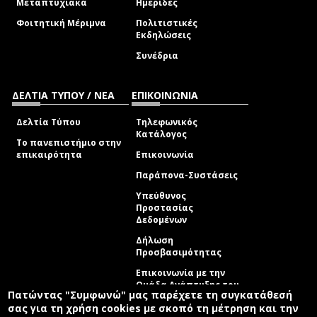
Μεταπτυχιακά
Ημερίδες
Φοιτητική Μέριμνα
Πολιτιστικές
Εκδηλώσεις
Συνέδρια
ΔΕΛΤΙΑ ΤΥΠΟΥ / ΝΕΑ
ΕΠΙΚΟΙΝΩΝΙΑ
Δελτία Τύπου
Τηλεφωνικός
Κατάλογος
Το πανεπιστήμιο στην
επικαιρότητα
Επικοινωνία
Παράπονα-Συστάσεις
Υπεύθυνος
Προστασίας
Δεδομένων
Δήλωση
Προσβασιμότητας
Επικοινωνία με την
Ομάδα Ανάπτυξης του
Πατώντας "Συμφωνώ" μας παρέχετε τη συγκατάθεσή
site
(link sends e-mail)
σας για τη χρήση cookies με σκοπό τη μέτρηση και την