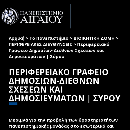
Παράκαμψη προς το κυρίως περιεχόμενο
Toggle
naviga
Αρχική
>
Το Πανεπιστήμιο
>
ΔΙΟΙΚΗΤΙΚΗ ΔΟΜΗ
>
Είστε εδώ
ΠΕΡΙΦΕΡΕΙΑΚΕΣ ΔΙΕΥΘΥΝΣΕΙΣ
>
Περιφερειακό
Γραφείο Δημοσίων-Διεθνών Σχέσεων και
Δημοσιευμάτων | Σύρου
ΠΕΡΙΦΕΡΕΙΑΚΟ ΓΡΑΦΕΙΟ
ΔΗΜΟΣΙΩΝ-ΔΙΕΘΝΩΝ
ΣΧΕΣΕΩΝ ΚΑΙ
ΔΗΜΟΣΙΕΥΜΑΤΩΝ | ΣΥΡΟΥ
Μεριμνά για την προβολή των δραστηριοτήτων
πανεπιστημιακής μονάδας στο εσωτερικό και