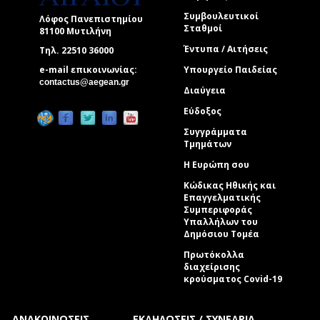
Συμβουλευτικοί
Λόφος Πανεπιστημίου
Σταθμοί
81100 Μυτιλήνη
Έντυπα / Αιτήσεις
Τηλ. 22510 36000
e-mail επικοινωνίας:
Υπουργείο Παιδείας
(link sends e-mail)
contactus@aegean.gr
Διαύγεια
Εύδοξος
Συγγράμματα
Τμημάτων
Η Ευρώπη σου
Κώδικας Ηθικής και
Επαγγελματικής
Συμπεριφοράς
Υπαλλήλων του
Δημόσιου Τομέα
Πρωτόκολλα
διαχείρισης
κρούσματος Covid-19
ΑΝΑΚΟΙΝΩΣΕΙΣ
ΕΚΔΗΛΩΣΕΙΣ / ΣΥΝΕΔΡΙΑ