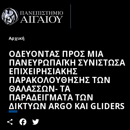
Παράκαμψη προς το κυρίως περιεχόμενο
Toggle
naviga
Αρχική
Είστε εδώ
ΟΔΕΥΟΝΤΑΣ ΠΡΟΣ ΜΙΑ
ΠΑΝΕΥΡΩΠΑΪΚΗ ΣΥΝΙΣΤΩΣΑ
ΕΠΙΧΕΙΡΗΣΙΑΚΗΣ
ΠΑΡΑΚΟΛΟΥΘΗΣΗΣ ΤΩΝ
ΘΑΛΑΣΣΩΝ- ΤΑ
ΠΑΡΑΔΕΙΓΜΑΤΑ ΤΩΝ
ΔΙΚΤΥΩΝ ARGO ΚΑΙ GLIDERS
Share
Facebook
Twitter