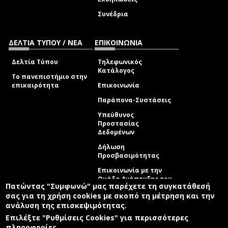
Συνέδρια
ΔΕΛΤΙΑ ΤΥΠΟΥ / ΝΕΑ
ΕΠΙΚΟΙΝΩΝΙΑ
Δελτία Τύπου
Τηλεφωνικός
Κατάλογος
Το πανεπιστήμιο στην
επικαιρότητα
Επικοινωνία
Παράπονα-Συστάσεις
Υπεύθυνος
Προστασίας
Δεδομένων
Δήλωση
Προσβασιμότητας
Επικοινωνία με την
Ομάδα Ανάπτυξης του
Πατώντας "Συμφωνώ" μας παρέχετε τη συγκατάθεσή
site
(link sends e-mail)
σας για τη χρήση cookies με σκοπό τη μέτρηση και την
ανάλυση της επισκεψιμότητας.
© ΠΑΝΕΠΙΣΤΗΜΙΟ ΑΙΓΑΙΟΥ
ΟΡΟΙ ΧΡΗΣΗΣ
ΠΟΛΙΤΙΚΗ COOKIES
ΟΜΑΔΑ ΑΝΑΠΤΥΞΗΣ
Επιλέξτε "Ρυθμίσεις Cookies" για περισσότερες
πληροφορίες.