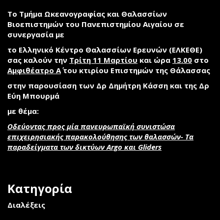
Το
Τμήμα Ωκεανογραφίας και Θαλασσίων
Βιοεπιστημών
του Πανεπιστημίου Αιγαίου σε
συνεργασία με
το
Ελληνικό Κέντρο Θαλασσίων Ερευνών (ΕΛΚΕΘΕ)
σας καλούν την
Τρίτη 11 Μαρτίου
και ώρα
13.00
στο
Αμφιθέατρο Α
του κτιρίου Επιστημών της Θάλασσας
στην παρουσίαση των
Δρ Δημήτρη Κάσση
και της
Δρ
Εύη Μπουρμά
με θέμα:
Οδεύοντας προς μία πανευρωπαϊκή συνιστώσα
επιχειρησιακής παρακολούθησης των θαλασσών- Τα
παραδείγματα των δικτύων
Argo
και
Gliders
Κατηγορία
Διαλέξεις