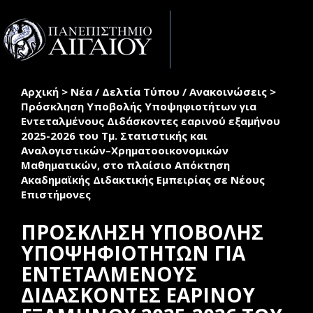
Παράκαμψη προς το κυρίως περιεχόμενο
Toggle
naviga
Αρχική
>
Νέα / Δελτία Τύπου / Ανακοινώσεις
>
Είστε εδώ
Πρόσκληση Υποβολής Υποψηφιοτήτων για
Εντεταλμένους Διδάσκοντες εαρινού εξαμήνου
2025-2026 του Τμ. Στατιστικής και
Αναλογιστικών–Χρηματοοικονομικών
Μαθηματικών, στο πλαίσιο Απόκτηση
Ακαδημαϊκής Διδακτικής Εμπειρίας σε Νέους
Επιστήμονες
ΠΡΟΣΚΛΗΣΗ ΥΠΟΒΟΛΗΣ
ΥΠΟΨΗΦΙΟΤΗΤΩΝ ΓΙΑ
ΕΝΤΕΤΑΛΜΕΝΟΥΣ
ΔΙΔΑΣΚΟΝΤΕΣ ΕΑΡΙΝΟΥ