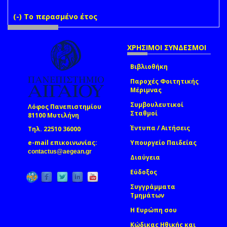
(-)
Remove Το περασμένο έτος filter
Το περασμένο έτος
ΧΡΗΣΙΜΟΙ ΣΥΝΔΕΣΜΟΙ
Βιβλιοθήκη
Παροχές Φοιτητικής
Μέριμνας
Συμβουλευτικοί
Λόφος Πανεπιστημίου
Σταθμοί
81100 Μυτιλήνη
Έντυπα / Αιτήσεις
Τηλ. 22510 36000
e-mail επικοινωνίας:
Υπουργείο Παιδείας
(link sends e-mail)
contactus@aegean.gr
Διαύγεια
Εύδοξος
Συγγράμματα
Τμημάτων
Η Ευρώπη σου
Κώδικας Ηθικής και