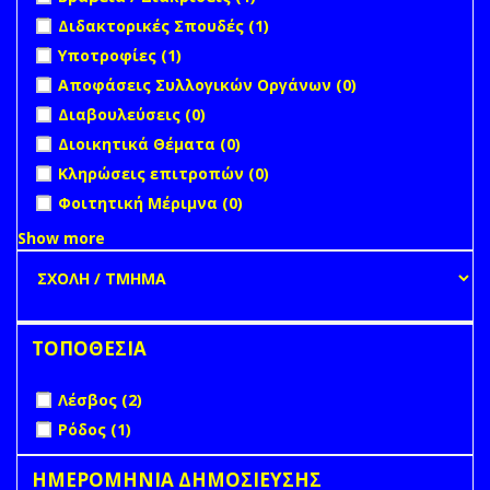
Διακρίσεις filter
filter
Apply Διδακτορικές Σπουδές filter
Apply Διδακτορικές
Διδακτορικές Σπουδές (1)
Σπουδές filter
Apply Υποτροφίες filter
Apply Υποτροφίες filter
Υποτροφίες (1)
undefined
Αποφάσεις Συλλογικών Οργάνων (0)
undefined
Διαβουλεύσεις (0)
undefined
Διοικητικά Θέματα (0)
undefined
Κληρώσεις επιτροπών (0)
undefined
Φοιτητική Μέριμνα (0)
Show more
ΤΟΠΟΘΕΣΙΑ
Apply Λέσβος filter
Apply Λέσβος filter
Λέσβος (2)
Apply Ρόδος filter
Apply Ρόδος filter
Ρόδος (1)
ΗΜΕΡΟΜΗΝΙΑ ΔΗΜΟΣΙΕΥΣΗΣ