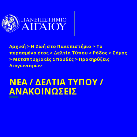
Παράκαμψη προς το κυρίως περιεχόμενο
Toggle
naviga
Αρχική
>
Η Ζωή στο Πανεπιστήμιο
>
Το
Είστε εδώ
περασμένο έτος
>
Δελτία Τύπου
>
Ρόδος
>
Σάμος
>
Μεταπτυχιακές Σπουδές
>
Προκηρύξεις
Διαγωνισμών
ΝΕΑ / ΔΕΛΤΙΑ ΤΥΠΟΥ /
ΑΝΑΚΟΙΝΩΣΕΙΣ