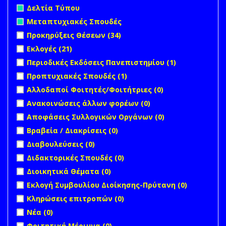
Remove Δελτία Τύπου filter
Δελτία Τύπου
Remove Μεταπτυχιακές Σπουδές filter
Μεταπτυχιακές Σπουδές
Apply Προκηρύξεις Θέσεων filter
Apply Προκηρύξεις
Προκηρύξεις Θέσεων (34)
Θέσεων filter
Apply Εκλογές filter
Apply Εκλογές filter
Εκλογές (21)
Apply Περιοδικές Εκδόσεις Πανεπιστημίου filter
Apply
Περιοδικές Εκδόσεις Πανεπιστημίου (1)
Περιοδικές
Apply Προπτυχιακές Σπουδές filter
Apply Προπτυχιακές
Προπτυχιακές Σπουδές (1)
Εκδόσεις
Σπουδές filter
undefined
Αλλοδαποί Φοιτητές/Φοιτήτριες (0)
Πανεπιστημί
filter
undefined
Ανακοινώσεις άλλων φορέων (0)
undefined
Αποφάσεις Συλλογικών Οργάνων (0)
undefined
Βραβεία / Διακρίσεις (0)
undefined
Διαβουλεύσεις (0)
undefined
Διδακτορικές Σπουδές (0)
undefined
Διοικητικά Θέματα (0)
undefined
Εκλογή Συμβουλίου Διοίκησης-Πρύτανη (0)
undefined
Κληρώσεις επιτροπών (0)
undefined
Νέα (0)
undefined
Φοιτητική Μέριμνα (0)