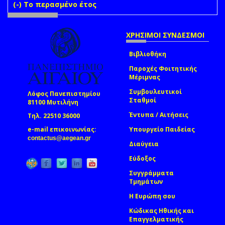
(-)
Remove Το περασμένο έτος filter
Το περασμένο έτος
ΧΡΗΣΙΜΟΙ ΣΥΝΔΕΣΜΟΙ
Βιβλιοθήκη
Παροχές Φοιτητικής
Μέριμνας
Συμβουλευτικοί
Λόφος Πανεπιστημίου
Σταθμοί
81100 Μυτιλήνη
Έντυπα / Αιτήσεις
Τηλ. 22510 36000
e-mail επικοινωνίας:
Υπουργείο Παιδείας
(link sends e-mail)
contactus@aegean.gr
Διαύγεια
Εύδοξος
Συγγράμματα
Τμημάτων
Η Ευρώπη σου
Κώδικας Ηθικής και
Επαγγελματικής