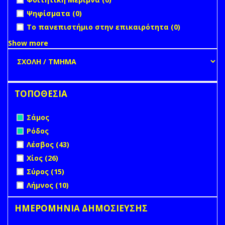
undefined
Ψηφίσματα (0)
undefined
Το πανεπιστήμιο στην επικαιρότητα (0)
Show more
ΤΟΠΟΘΕΣΙΑ
Remove Σάμος filter
Σάμος
Remove Ρόδος filter
Ρόδος
Apply Λέσβος filter
Apply Λέσβος filter
Λέσβος (43)
Apply Χίος filter
Apply Χίος filter
Χίος (26)
Apply Σύρος filter
Apply Σύρος filter
Σύρος (15)
Apply Λήμνος filter
Apply Λήμνος filter
Λήμνος (10)
ΗΜΕΡΟΜΗΝΙΑ ΔΗΜΟΣΙΕΥΣΗΣ