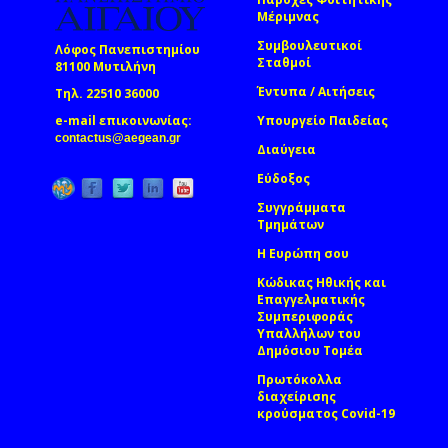
Μέριμνας
Συμβουλευτικοί
Λόφος Πανεπιστημίου
Σταθμοί
81100 Μυτιλήνη
Έντυπα / Αιτήσεις
Τηλ. 22510 36000
e-mail επικοινωνίας:
Υπουργείο Παιδείας
(link sends e-mail)
contactus@aegean.gr
Διαύγεια
Εύδοξος
Συγγράμματα
Τμημάτων
Η Ευρώπη σου
Κώδικας Ηθικής και
Επαγγελματικής
Συμπεριφοράς
Υπαλλήλων του
Δημόσιου Τομέα
Πρωτόκολλα
διαχείρισης
κρούσματος Covid-19