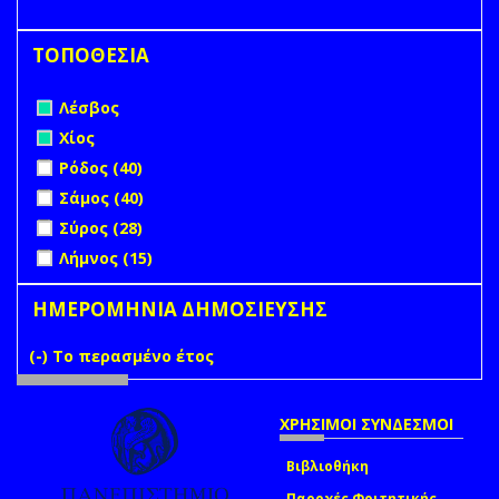
ΤΟΠΟΘΕΣΙΑ
Remove Λέσβος filter
Λέσβος
Remove Χίος filter
Χίος
Apply Ρόδος filter
Apply Ρόδος filter
Ρόδος (40)
Apply Σάμος filter
Apply Σάμος filter
Σάμος (40)
Apply Σύρος filter
Apply Σύρος filter
Σύρος (28)
Apply Λήμνος filter
Apply Λήμνος filter
Λήμνος (15)
ΗΜΕΡΟΜΗΝΙΑ ΔΗΜΟΣΙΕΥΣΗΣ
(-)
Remove Το περασμένο έτος filter
Το περασμένο έτος
ΧΡΗΣΙΜΟΙ ΣΥΝΔΕΣΜΟΙ
Βιβλιοθήκη
Παροχές Φοιτητικής