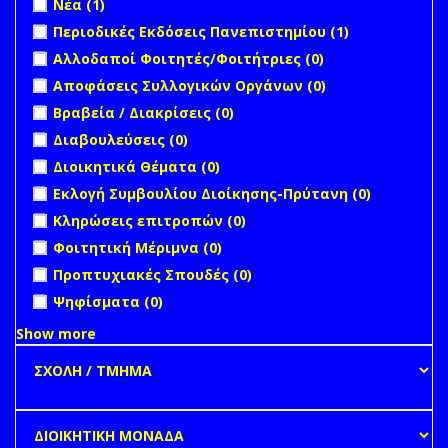
Νέα (1)
filter
Apply Περιοδικές Εκδόσεις Πανεπιστημίου filter
Apply
Περιοδικές Εκδόσεις Πανεπιστημίου (1)
Περιοδικές
undefined
Αλλοδαποί Φοιτητές/Φοιτήτριες (0)
Εκδόσεις
undefined
Αποφάσεις Συλλογικών Οργάνων (0)
Πανεπιστημί
filter
undefined
Βραβεία / Διακρίσεις (0)
undefined
Διαβουλεύσεις (0)
undefined
Διοικητικά Θέματα (0)
undefined
Εκλογή Συμβουλίου Διοίκησης-Πρύτανη (0)
undefined
Κληρώσεις επιτροπών (0)
undefined
Φοιτητική Μέριμνα (0)
undefined
Προπτυχιακές Σπουδές (0)
undefined
Ψηφίσματα (0)
Show more