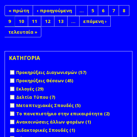
« πρώτη
‹ προηγούμενη
…
5
6
7
8
9
10
11
12
13
…
επόμενη ›
τελευταία »
ΚΑΤΗΓΟΡΙΑ
Apply Προκηρύξεις Διαγωνισμών filter
Apply Προκηρύξεις
Προκηρύξεις Διαγωνισμών (57)
Διαγωνισμών filter
Apply Προκηρύξεις Θέσεων filter
Apply Προκηρύξεις
Προκηρύξεις Θέσεων (45)
Θέσεων filter
Apply Εκλογές filter
Apply Εκλογές filter
Εκλογές (29)
Apply Δελτία Τύπου filter
Apply Δελτία Τύπου filter
Δελτία Τύπου (7)
Apply Μεταπτυχιακές Σπουδές filter
Apply Μεταπτυχιακές
Μεταπτυχιακές Σπουδές (5)
Σπουδές filter
Apply Το πανεπιστήμιο στην επικαιρότητα filter
Apply Το
Το πανεπιστήμιο στην επικαιρότητα (2)
πανεπιστή
Apply Ανακοινώσεις άλλων φορέων filter
Apply
Ανακοινώσεις άλλων φορέων (1)
στην
Ανακοινώσεις
Apply Διδακτορικές Σπουδές filter
Apply Διδακτορικές
Διδακτορικές Σπουδές (1)
επικαιρότη
άλλων φορέων
Σπουδές filter
filter
Apply Νέα filter
Apply Νέα filter