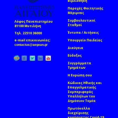
Βιβλιοθήκη
Παροχές Φοιτητικής
Μέριμνας
Συμβουλευτικοί
Λόφος Πανεπιστημίου
Σταθμοί
81100 Μυτιλήνη
Έντυπα / Αιτήσεις
Τηλ. 22510 36000
e-mail επικοινωνίας:
Υπουργείο Παιδείας
(link sends e-mail)
contactus@aegean.gr
Διαύγεια
Εύδοξος
Συγγράμματα
Τμημάτων
Η Ευρώπη σου
Κώδικας Ηθικής και
Επαγγελματικής
Συμπεριφοράς
Υπαλλήλων του
Δημόσιου Τομέα
Πρωτόκολλα
διαχείρισης
κρούσματος Covid-19