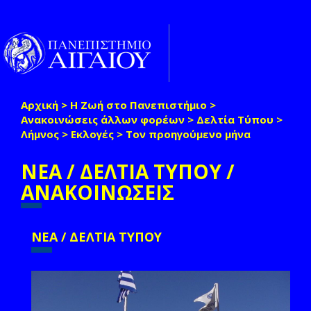
Παράκαμψη προς το κυρίως περιεχόμενο
Toggle
naviga
Αρχική
>
Η Ζωή στο Πανεπιστήμιο
>
Είστε εδώ
Ανακοινώσεις άλλων φορέων
>
Δελτία Τύπου
>
Λήμνος
>
Εκλογές
>
Τον προηγούμενο μήνα
ΝΕΑ / ΔΕΛΤΙΑ ΤΥΠΟΥ /
ΑΝΑΚΟΙΝΩΣΕΙΣ
ΝΕΑ / ΔΕΛΤΙΑ ΤΥΠΟΥ