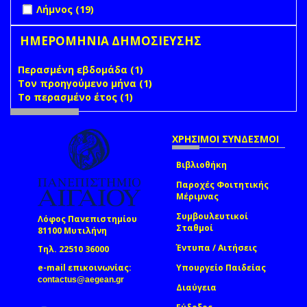
Apply Λήμνος filter
Apply Λήμνος filter
Λήμνος (19)
ΗΜΕΡΟΜΗΝΙΑ ΔΗΜΟΣΙΕΥΣΗΣ
Περασμένη εβδομάδα (1)
Apply Περασμένη εβδομάδα
Τον προηγούμενο μήνα (1)
filter
Apply Τον προηγούμενο
Το περασμένο έτος (1)
Apply Το περασμένο έτος filter
μήνα filter
ΧΡΗΣΙΜΟΙ ΣΥΝΔΕΣΜΟΙ
Βιβλιοθήκη
Παροχές Φοιτητικής
Μέριμνας
Συμβουλευτικοί
Λόφος Πανεπιστημίου
Σταθμοί
81100 Μυτιλήνη
Έντυπα / Αιτήσεις
Τηλ. 22510 36000
e-mail επικοινωνίας:
Υπουργείο Παιδείας
(link sends e-mail)
contactus@aegean.gr
Διαύγεια