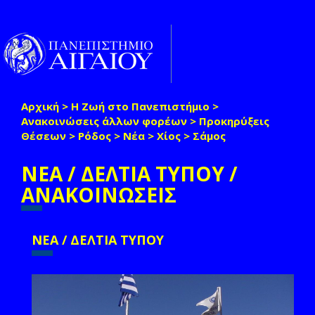
Παράκαμψη προς το κυρίως περιεχόμενο
Toggle
naviga
Αρχική
>
Η Ζωή στο Πανεπιστήμιο
>
Είστε εδώ
Ανακοινώσεις άλλων φορέων
>
Προκηρύξεις
Θέσεων
>
Ρόδος
>
Νέα
>
Χίος
>
Σάμος
ΝΕΑ / ΔΕΛΤΙΑ ΤΥΠΟΥ /
ΑΝΑΚΟΙΝΩΣΕΙΣ
ΝΕΑ / ΔΕΛΤΙΑ ΤΥΠΟΥ