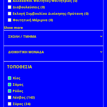
Αλλοδαποί Φοιτητές/Φοιτήτριες (0)
Πανεπιστημί
filter
undefined
Διαβουλεύσεις (0)
undefined
Εκλογή Συμβουλίου Διοίκησης-Πρύτανη (0)
undefined
Φοιτητική Μέριμνα (0)
Show more
ΤΟΠΟΘΕΣΙΑ
Remove Χίος filter
Χίος
Remove Σάμος filter
Σάμος
Remove Ρόδος filter
Ρόδος
Apply Λέσβος filter
Apply Λέσβος filter
Λέσβος (143)
Apply Σύρος filter
Apply Σύρος filter
Σύρος (34)