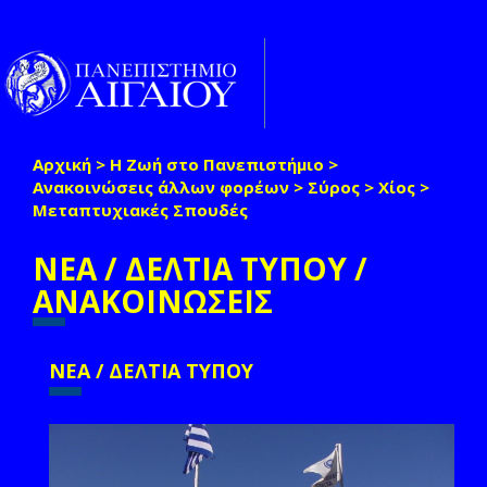
Παράκαμψη προς το κυρίως περιεχόμενο
Toggle
naviga
Αρχική
>
Η Ζωή στο Πανεπιστήμιο
>
Είστε εδώ
Ανακοινώσεις άλλων φορέων
>
Σύρος
>
Χίος
>
Μεταπτυχιακές Σπουδές
ΝΕΑ / ΔΕΛΤΙΑ ΤΥΠΟΥ /
ΑΝΑΚΟΙΝΩΣΕΙΣ
ΝΕΑ / ΔΕΛΤΙΑ ΤΥΠΟΥ