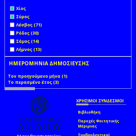
Remove Χίος filter
Χίος
Remove Σύρος filter
Σύρος
Apply Λέσβος filter
Apply Λέσβος filter
Λέσβος (71)
Apply Ρόδος filter
Apply Ρόδος filter
Ρόδος (30)
Apply Σάμος filter
Apply Σάμος filter
Σάμος (14)
Apply Λήμνος filter
Apply Λήμνος filter
Λήμνος (13)
ΗΜΕΡΟΜΗΝΙΑ ΔΗΜΟΣΙΕΥΣΗΣ
Τον προηγούμενο μήνα (1)
Apply Τον προηγούμενο
Το περασμένο έτος (3)
Apply Το περασμένο έτος filter
μήνα filter
ΧΡΗΣΙΜΟΙ ΣΥΝΔΕΣΜΟΙ
Βιβλιοθήκη
Παροχές Φοιτητικής
Μέριμνας
Συμβουλευτικοί