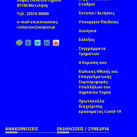
Λόφος Πανεπιστημίου
Σταθμοί
81100 Μυτιλήνη
Έντυπα / Αιτήσεις
Τηλ. 22510 36000
e-mail επικοινωνίας:
Υπουργείο Παιδείας
(link sends e-mail)
contactus@aegean.gr
Διαύγεια
Εύδοξος
Συγγράμματα
Τμημάτων
Η Ευρώπη σου
Κώδικας Ηθικής και
Επαγγελματικής
Συμπεριφοράς
Υπαλλήλων του
Δημόσιου Τομέα
Πρωτόκολλα
διαχείρισης
κρούσματος Covid-19
ΑΝΑΚΟΙΝΩΣΕΙΣ
ΕΚΔΗΛΩΣΕΙΣ / ΣΥΝΕΔΡΙΑ