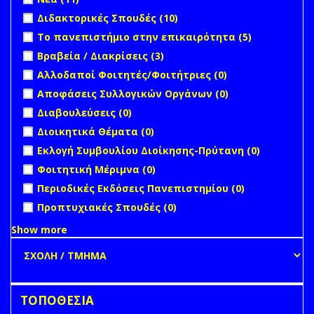
Apply Διδακτορικές Σπουδές filter
Apply Διδακτορικές
Διδακτορικές Σπουδές (10)
Σπουδές filter
Apply Το πανεπιστήμιο στην επικαιρότητα filter
Apply Το
Το πανεπιστήμιο στην επικαιρότητα (5)
πανεπιστή
Apply Βραβεία / Διακρίσεις filter
Apply Βραβεία /
Βραβεία / Διακρίσεις (3)
στην
Διακρίσεις filter
undefined
Αλλοδαποί Φοιτητές/Φοιτήτριες (0)
επικαιρότη
filter
undefined
Αποφάσεις Συλλογικών Οργάνων (0)
undefined
Διαβουλεύσεις (0)
undefined
Διοικητικά Θέματα (0)
undefined
Εκλογή Συμβουλίου Διοίκησης-Πρύτανη (0)
undefined
Φοιτητική Μέριμνα (0)
undefined
Περιοδικές Εκδόσεις Πανεπιστημίου (0)
undefined
Προπτυχιακές Σπουδές (0)
Show more
ΤΟΠΟΘΕΣΙΑ