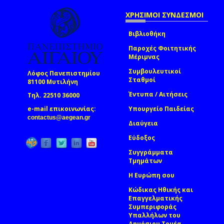
ΧΡΗΣΙΜΟΙ ΣΥΝΔΕΣΜΟΙ
Βιβλιοθήκη
Παροχές Φοιτητικής
Μέριμνας
Συμβουλευτικοί
Λόφος Πανεπιστημίου
Σταθμοί
81100 Μυτιλήνη
Έντυπα / Αιτήσεις
Τηλ. 22510 36000
e-mail επικοινωνίας:
Υπουργείο Παιδείας
(link sends e-mail)
contactus@aegean.gr
Διαύγεια
Εύδοξος
Συγγράμματα
Τμημάτων
Η Ευρώπη σου
Κώδικας Ηθικής και
Επαγγελματικής
Συμπεριφοράς
Υπαλλήλων του
Δημόσιου Τομέα