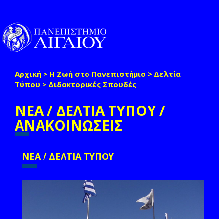
Παράκαμψη προς το κυρίως περιεχόμενο
Toggle
naviga
Αρχική
>
Η Ζωή στο Πανεπιστήμιο
>
Δελτία
Είστε εδώ
Τύπου
>
Διδακτορικές Σπουδές
ΝΕΑ / ΔΕΛΤΙΑ ΤΥΠΟΥ /
ΑΝΑΚΟΙΝΩΣΕΙΣ
ΝΕΑ / ΔΕΛΤΙΑ ΤΥΠΟΥ