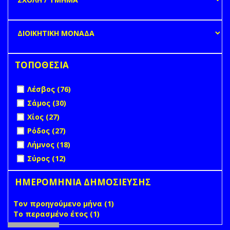
ΤΟΠΟΘΕΣΙΑ
Apply Λέσβος filter
Apply Λέσβος filter
Λέσβος (76)
Apply Σάμος filter
Apply Σάμος filter
Σάμος (30)
Apply Χίος filter
Apply Χίος filter
Χίος (27)
Apply Ρόδος filter
Apply Ρόδος filter
Ρόδος (27)
Apply Λήμνος filter
Apply Λήμνος filter
Λήμνος (18)
Apply Σύρος filter
Apply Σύρος filter
Σύρος (12)
ΗΜΕΡΟΜΗΝΙΑ ΔΗΜΟΣΙΕΥΣΗΣ
Τον προηγούμενο μήνα (1)
Apply Τον προηγούμενο
Το περασμένο έτος (1)
Apply Το περασμένο έτος filter
μήνα filter