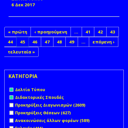
6 Δεκ 2017
« πρώτη
‹ προηγούμενη
…
41
42
43
44
45
46
47
48
49
…
επόμενη ›
τελευταία »
ΚΑΤΗΓΟΡΙΑ
Remove Δελτία Τύπου filter
Δελτία Τύπου
Remove Διδακτορικές Σπουδές filter
Διδακτορικές Σπουδές
Apply Προκηρύξεις Διαγωνισμών filter
Apply
Προκηρύξεις Διαγωνισμών (2609)
Προκηρύξεις
Apply Προκηρύξεις Θέσεων filter
Apply Προκηρύξεις
Προκηρύξεις Θέσεων (627)
Διαγωνισμών
Θέσεων filter
Apply Ανακοινώσεις άλλων φορέων filter
Apply
Ανακοινώσεις άλλων φορέων (589)
filter
Ανακοινώσεις
Apply Εκλογές filter
Apply Εκλογές filter