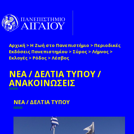
Παράκαμψη προς το κυρίως περιεχόμενο
Toggle
naviga
Αρχική
>
Η Ζωή στο Πανεπιστήμιο
>
Περιοδικές
Είστε εδώ
Εκδόσεις Πανεπιστημίου
>
Σύρος
>
Λήμνος
>
Εκλογές
>
Ρόδος
>
Λέσβος
ΝΕΑ / ΔΕΛΤΙΑ ΤΥΠΟΥ /
ΑΝΑΚΟΙΝΩΣΕΙΣ
ΝΕΑ / ΔΕΛΤΙΑ ΤΥΠΟΥ