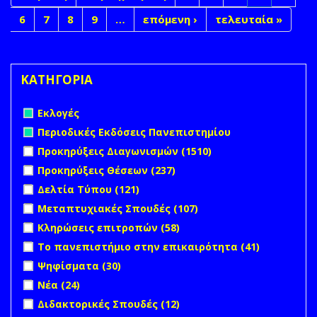
6
7
8
9
…
επόμενη ›
τελευταία »
ΚΑΤΗΓΟΡΙΑ
Remove Εκλογές filter
Εκλογές
Remove Περιοδικές Εκδόσεις Πανεπιστημίου filter
Περιοδικές Εκδόσεις Πανεπιστημίου
Apply Προκηρύξεις Διαγωνισμών filter
Apply
Προκηρύξεις Διαγωνισμών (1510)
Προκηρύξεις
Apply Προκηρύξεις Θέσεων filter
Apply Προκηρύξεις
Προκηρύξεις Θέσεων (237)
Διαγωνισμών
Θέσεων filter
Apply Δελτία Τύπου filter
Apply Δελτία Τύπου filter
Δελτία Τύπου (121)
filter
Apply Μεταπτυχιακές Σπουδές filter
Apply
Μεταπτυχιακές Σπουδές (107)
Μεταπτυχιακές
Apply Κληρώσεις επιτροπών filter
Apply Κληρώσεις
Κληρώσεις επιτροπών (58)
Σπουδές filter
επιτροπών filter
Apply Το πανεπιστήμιο στην επικαιρότητα filter
Apply Το
Το πανεπιστήμιο στην επικαιρότητα (41)
πανεπιστ
Apply Ψηφίσματα filter
Apply Ψηφίσματα filter
Ψηφίσματα (30)
στην
Apply Νέα filter
Apply Νέα filter
Νέα (24)
επικαιρότ
filter
Apply Διδακτορικές Σπουδές filter
Apply Διδακτορικές
Διδακτορικές Σπουδές (12)
Σπουδές filter