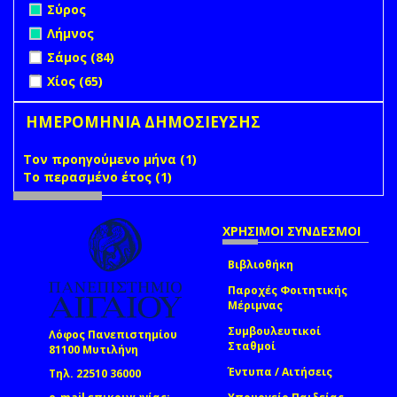
Remove Σύρος filter
Σύρος
Remove Λήμνος filter
Λήμνος
Apply Σάμος filter
Apply Σάμος filter
Σάμος (84)
Apply Χίος filter
Apply Χίος filter
Χίος (65)
ΗΜΕΡΟΜΗΝΙΑ ΔΗΜΟΣΙΕΥΣΗΣ
Τον προηγούμενο μήνα (1)
Apply Τον προηγούμενο
Το περασμένο έτος (1)
Apply Το περασμένο έτος filter
μήνα filter
ΧΡΗΣΙΜΟΙ ΣΥΝΔΕΣΜΟΙ
Βιβλιοθήκη
Παροχές Φοιτητικής
Μέριμνας
Συμβουλευτικοί
Λόφος Πανεπιστημίου
Σταθμοί
81100 Μυτιλήνη
Έντυπα / Αιτήσεις
Τηλ. 22510 36000