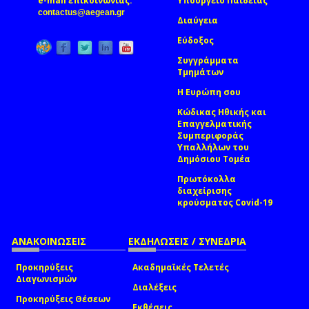
e-mail επικοινωνίας:
Υπουργείο Παιδείας
(link sends e-mail)
contactus@aegean.gr
Διαύγεια
Εύδοξος
Συγγράμματα
Τμημάτων
Η Ευρώπη σου
Κώδικας Ηθικής και
Επαγγελματικής
Συμπεριφοράς
Υπαλλήλων του
Δημόσιου Τομέα
Πρωτόκολλα
διαχείρισης
κρούσματος Covid-19
ΑΝΑΚΟΙΝΩΣΕΙΣ
ΕΚΔΗΛΩΣΕΙΣ / ΣΥΝΕΔΡΙΑ
Προκηρύξεις
Ακαδημαϊκές Τελετές
Διαγωνισμών
Διαλέξεις
Προκηρύξεις Θέσεων
Εκθέσεις