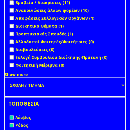
Apply Βραβεία / Διακρίσεις filter
Apply Βραβεία /
Βραβεία / Διακρίσεις (11)
Διακρίσεις filter
Apply Ανακοινώσεις άλλων φορέων filter
Apply
Ανακοινώσεις άλλων φορέων (10)
Ανακοινώσεις
Apply Αποφάσεις Συλλογικών Οργάνων filter
Apply
Αποφάσεις Συλλογικών Οργάνων (1)
άλλων φορέων
Αποφάσεις
Apply Διοικητικά Θέματα filter
Apply Διοικητικά Θέματα
Διοικητικά Θέματα (1)
filter
Συλλογικών
filter
Apply Προπτυχιακές Σπουδές filter
Apply Προπτυχιακές
Προπτυχιακές Σπουδές (1)
Οργάνων
Σπουδές filter
filter
undefined
Αλλοδαποί Φοιτητές/Φοιτήτριες (0)
undefined
Διαβουλεύσεις (0)
undefined
Εκλογή Συμβουλίου Διοίκησης-Πρύτανη (0)
undefined
Φοιτητική Μέριμνα (0)
Show more
ΤΟΠΟΘΕΣΙΑ
Remove Λέσβος filter
Λέσβος
Remove Ρόδος filter
Ρόδος