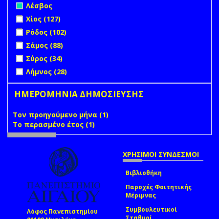
Remove Λέσβος filter
Λέσβος
Apply Χίος filter
Apply Χίος filter
Χίος (127)
Apply Ρόδος filter
Apply Ρόδος filter
Ρόδος (102)
Apply Σάμος filter
Apply Σάμος filter
Σάμος (88)
Apply Σύρος filter
Apply Σύρος filter
Σύρος (34)
Apply Λήμνος filter
Apply Λήμνος filter
Λήμνος (28)
ΗΜΕΡΟΜΗΝΙΑ ΔΗΜΟΣΙΕΥΣΗΣ
Τον προηγούμενο μήνα (1)
Apply Τον προηγούμενο
Το περασμένο έτος (1)
Apply Το περασμένο έτος filter
μήνα filter
ΧΡΗΣΙΜΟΙ ΣΥΝΔΕΣΜΟΙ
Βιβλιοθήκη
Παροχές Φοιτητικής
Μέριμνας
Συμβουλευτικοί
Λόφος Πανεπιστημίου
Σταθμοί