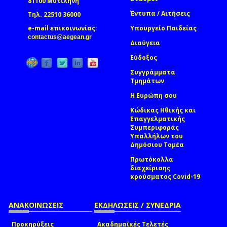
81100 Μυτιλήνη
Έντυπα / Αιτήσεις
Τηλ. 22510 36000
e-mail επικοινωνίας:
Υπουργείο Παιδείας
(link sends e-mail)
contactus@aegean.gr
Διαύγεια
Εύδοξος
Συγγράμματα
Τμημάτων
Η Ευρώπη σου
Κώδικας Ηθικής και
Επαγγελματικής
Συμπεριφοράς
Υπαλλήλων του
Δημόσιου Τομέα
Πρωτόκολλα
διαχείρισης
κρούσματος Covid-19
ΑΝΑΚΟΙΝΩΣΕΙΣ
ΕΚΔΗΛΩΣΕΙΣ / ΣΥΝΕΔΡΙΑ
Προκηρύξεις
Ακαδημαϊκές Τελετές