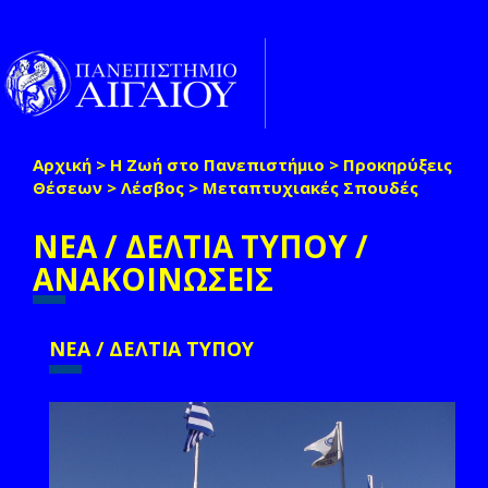
Παράκαμψη προς το κυρίως περιεχόμενο
Toggle
naviga
Αρχική
>
Η Ζωή στο Πανεπιστήμιο
>
Προκηρύξεις
Είστε εδώ
Θέσεων
>
Λέσβος
>
Μεταπτυχιακές Σπουδές
ΝΕΑ / ΔΕΛΤΙΑ ΤΥΠΟΥ /
ΑΝΑΚΟΙΝΩΣΕΙΣ
ΝΕΑ / ΔΕΛΤΙΑ ΤΥΠΟΥ