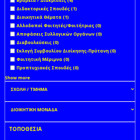
Βραβεία / Διακρίσεις (4)
filter
Εκδόσεις
Διακρίσεις filter
Apply Διδακτορικές Σπουδές filter
Apply Διδακτορικές
Διδακτορικές Σπουδές (1)
Πανεπιστημί
Σπουδές filter
filter
Apply Διοικητικά Θέματα filter
Apply Διοικητικά Θέματα
Διοικητικά Θέματα (1)
filter
undefined
Αλλοδαποί Φοιτητές/Φοιτήτριες (0)
undefined
Αποφάσεις Συλλογικών Οργάνων (0)
undefined
Διαβουλεύσεις (0)
undefined
Εκλογή Συμβουλίου Διοίκησης-Πρύτανη (0)
undefined
Φοιτητική Μέριμνα (0)
undefined
Προπτυχιακές Σπουδές (0)
Show more
ΤΟΠΟΘΕΣΙΑ