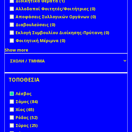
Διοικητικά Θέματα (1)
filter
undefined
Αλλοδαποί Φοιτητές/Φοιτήτριες (0)
undefined
Αποφάσεις Συλλογικών Οργάνων (0)
undefined
Διαβουλεύσεις (0)
undefined
Εκλογή Συμβουλίου Διοίκησης-Πρύτανη (0)
undefined
Φοιτητική Μέριμνα (0)
Show more
ΤΟΠΟΘΕΣΙΑ
Remove Λέσβος filter
Λέσβος
Apply Σάμος filter
Apply Σάμος filter
Σάμος (84)
Apply Χίος filter
Apply Χίος filter
Χίος (65)
Apply Ρόδος filter
Apply Ρόδος filter
Ρόδος (52)
Apply Σύρος filter
Apply Σύρος filter
Σύρος (25)
Apply Λήμνος filter
Apply Λήμνος filter