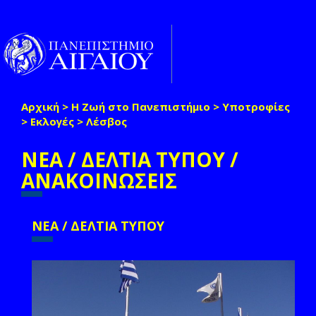
Παράκαμψη προς το κυρίως περιεχόμενο
Toggle
naviga
Αρχική
>
Η Ζωή στο Πανεπιστήμιο
>
Υποτροφίες
Είστε εδώ
>
Εκλογές
>
Λέσβος
ΝΕΑ / ΔΕΛΤΙΑ ΤΥΠΟΥ /
ΑΝΑΚΟΙΝΩΣΕΙΣ
ΝΕΑ / ΔΕΛΤΙΑ ΤΥΠΟΥ