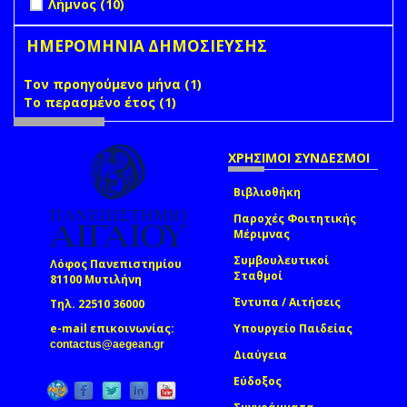
Λήμνος (10)
ΗΜΕΡΟΜΗΝΙΑ ΔΗΜΟΣΙΕΥΣΗΣ
Τον προηγούμενο μήνα (1)
Apply Τον προηγούμενο
Το περασμένο έτος (1)
Apply Το περασμένο έτος filter
μήνα filter
ΧΡΗΣΙΜΟΙ ΣΥΝΔΕΣΜΟΙ
Βιβλιοθήκη
Παροχές Φοιτητικής
Μέριμνας
Συμβουλευτικοί
Λόφος Πανεπιστημίου
Σταθμοί
81100 Μυτιλήνη
Έντυπα / Αιτήσεις
Τηλ. 22510 36000
e-mail επικοινωνίας:
Υπουργείο Παιδείας
(link sends e-mail)
contactus@aegean.gr
Διαύγεια
Εύδοξος