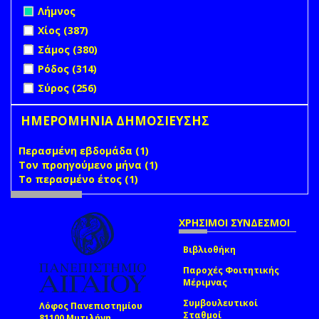
Remove Λήμνος filter
Λήμνος
Apply Χίος filter
Apply Χίος filter
Χίος (387)
Apply Σάμος filter
Apply Σάμος filter
Σάμος (380)
Apply Ρόδος filter
Apply Ρόδος filter
Ρόδος (314)
Apply Σύρος filter
Apply Σύρος filter
Σύρος (256)
ΗΜΕΡΟΜΗΝΙΑ ΔΗΜΟΣΙΕΥΣΗΣ
Περασμένη εβδομάδα (1)
Apply Περασμένη εβδομάδα
Τον προηγούμενο μήνα (1)
filter
Apply Τον προηγούμενο
Το περασμένο έτος (1)
Apply Το περασμένο έτος filter
μήνα filter
ΧΡΗΣΙΜΟΙ ΣΥΝΔΕΣΜΟΙ
Βιβλιοθήκη
Παροχές Φοιτητικής
Μέριμνας
Συμβουλευτικοί
Λόφος Πανεπιστημίου
Σταθμοί
81100 Μυτιλήνη