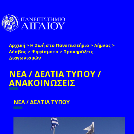
Παράκαμψη προς το κυρίως περιεχόμενο
Toggle
naviga
Αρχική
>
Η Ζωή στο Πανεπιστήμιο
>
Λήμνος
>
Είστε εδώ
Λέσβος
>
Ψηφίσματα
>
Προκηρύξεις
Διαγωνισμών
ΝΕΑ / ΔΕΛΤΙΑ ΤΥΠΟΥ /
ΑΝΑΚΟΙΝΩΣΕΙΣ
ΝΕΑ / ΔΕΛΤΙΑ ΤΥΠΟΥ