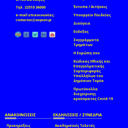
Έντυπα / Αιτήσεις
Τηλ. 22510 36000
e-mail επικοινωνίας:
Υπουργείο Παιδείας
(link sends e-mail)
contactus@aegean.gr
Διαύγεια
Εύδοξος
Συγγράμματα
Τμημάτων
Η Ευρώπη σου
Κώδικας Ηθικής και
Επαγγελματικής
Συμπεριφοράς
Υπαλλήλων του
Δημόσιου Τομέα
Πρωτόκολλα
διαχείρισης
κρούσματος Covid-19
ΑΝΑΚΟΙΝΩΣΕΙΣ
ΕΚΔΗΛΩΣΕΙΣ / ΣΥΝΕΔΡΙΑ
Προκηρύξεις
Ακαδημαϊκές Τελετές