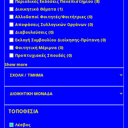
Περιοδικές Εκδόσεις Πανεπιστημίου (8)
Περιοδικές
Apply Διοικητικά Θέματα filter
Apply Διοικητικά Θέματα
Διοικητικά Θέματα (1)
Εκδόσεις
filter
undefined
Αλλοδαποί Φοιτητές/Φοιτήτριες (0)
Πανεπιστημί
filter
undefined
Αποφάσεις Συλλογικών Οργάνων (0)
undefined
Διαβουλεύσεις (0)
undefined
Εκλογή Συμβουλίου Διοίκησης-Πρύτανη (0)
undefined
Φοιτητική Μέριμνα (0)
undefined
Προπτυχιακές Σπουδές (0)
Show more
ΤΟΠΟΘΕΣΙΑ
Remove Λέσβος filter
Λέσβος