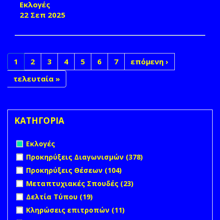
Εκλογές
22 Σεπ 2025
1
2
3
4
5
6
7
επόμενη ›
τελευταία »
ΚΑΤΗΓΟΡΙΑ
Remove Εκλογές filter
Εκλογές
Apply Προκηρύξεις Διαγωνισμών filter
Apply Προκηρύξεις
Προκηρύξεις Διαγωνισμών (378)
Διαγωνισμών filter
Apply Προκηρύξεις Θέσεων filter
Apply Προκηρύξεις
Προκηρύξεις Θέσεων (104)
Θέσεων filter
Apply Μεταπτυχιακές Σπουδές filter
Apply
Μεταπτυχιακές Σπουδές (23)
Μεταπτυχιακές
Apply Δελτία Τύπου filter
Apply Δελτία Τύπου filter
Δελτία Τύπου (19)
Σπουδές filter
Apply Κληρώσεις επιτροπών filter
Apply Κληρώσεις
Κληρώσεις επιτροπών (11)
επιτροπών filter