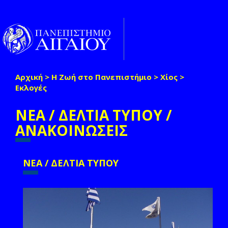
Παράκαμψη προς το κυρίως περιεχόμενο
Toggle
naviga
Αρχική
>
Η Ζωή στο Πανεπιστήμιο
>
Χίος
>
Είστε εδώ
Εκλογές
ΝΕΑ / ΔΕΛΤΙΑ ΤΥΠΟΥ /
ΑΝΑΚΟΙΝΩΣΕΙΣ
ΝΕΑ / ΔΕΛΤΙΑ ΤΥΠΟΥ