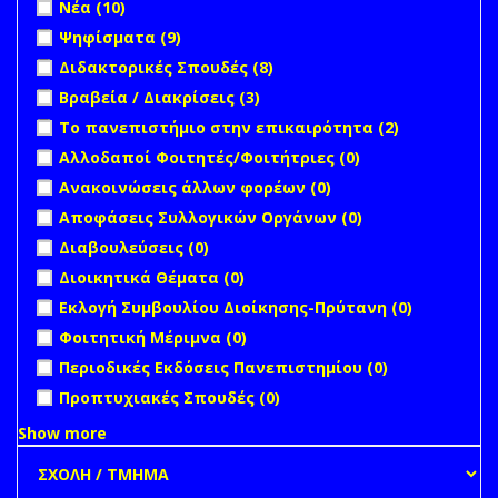
Apply Νέα filter
Apply Νέα filter
Νέα (10)
Apply Ψηφίσματα filter
Apply Ψηφίσματα filter
Ψηφίσματα (9)
Apply Διδακτορικές Σπουδές filter
Apply Διδακτορικές
Διδακτορικές Σπουδές (8)
Σπουδές filter
Apply Βραβεία / Διακρίσεις filter
Apply Βραβεία /
Βραβεία / Διακρίσεις (3)
Διακρίσεις filter
Apply Το πανεπιστήμιο στην επικαιρότητα filter
Apply Το
Το πανεπιστήμιο στην επικαιρότητα (2)
πανεπιστή
undefined
Αλλοδαποί Φοιτητές/Φοιτήτριες (0)
στην
undefined
Ανακοινώσεις άλλων φορέων (0)
επικαιρότη
filter
undefined
Αποφάσεις Συλλογικών Οργάνων (0)
undefined
Διαβουλεύσεις (0)
undefined
Διοικητικά Θέματα (0)
undefined
Εκλογή Συμβουλίου Διοίκησης-Πρύτανη (0)
undefined
Φοιτητική Μέριμνα (0)
undefined
Περιοδικές Εκδόσεις Πανεπιστημίου (0)
undefined
Προπτυχιακές Σπουδές (0)
Show more