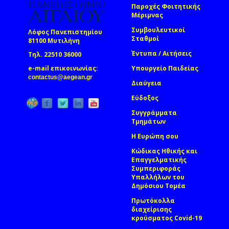
Παροχές Φοιτητικής
Μέριμνας
Συμβουλευτικοί
Λόφος Πανεπιστημίου
Σταθμοί
81100 Μυτιλήνη
Έντυπα / Αιτήσεις
Τηλ. 22510 36000
e-mail επικοινωνίας:
Υπουργείο Παιδείας
(link sends e-mail)
contactus@aegean.gr
Διαύγεια
Εύδοξος
Συγγράμματα
Τμημάτων
Η Ευρώπη σου
Κώδικας Ηθικής και
Επαγγελματικής
Συμπεριφοράς
Υπαλλήλων του
Δημόσιου Τομέα
Πρωτόκολλα
διαχείρισης
κρούσματος Covid-19