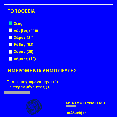
ΤΟΠΟΘΕΣΙΑ
Remove Χίος filter
Χίος
Apply Λέσβος filter
Apply Λέσβος filter
Λέσβος (110)
Apply Σάμος filter
Apply Σάμος filter
Σάμος (84)
Apply Ρόδος filter
Apply Ρόδος filter
Ρόδος (52)
Apply Σύρος filter
Apply Σύρος filter
Σύρος (25)
Apply Λήμνος filter
Apply Λήμνος filter
Λήμνος (10)
ΗΜΕΡΟΜΗΝΙΑ ΔΗΜΟΣΙΕΥΣΗΣ
Τον προηγούμενο μήνα (1)
Apply Τον προηγούμενο
Το περασμένο έτος (1)
Apply Το περασμένο έτος filter
μήνα filter
ΧΡΗΣΙΜΟΙ ΣΥΝΔΕΣΜΟΙ
Βιβλιοθήκη