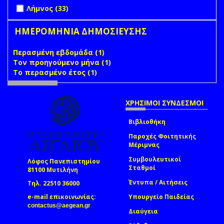
Apply Λήμνος filter
Apply Λήμνος filter
Λήμνος (33)
ΗΜΕΡΟΜΗΝΙΑ ΔΗΜΟΣΙΕΥΣΗΣ
Περασμένη εβδομάδα (1)
Apply Περασμένη εβδομάδα
Τον προηγούμενο μήνα (1)
filter
Apply Τον προηγούμενο
Το περασμένο έτος (1)
Apply Το περασμένο έτος filter
μήνα filter
ΧΡΗΣΙΜΟΙ ΣΥΝΔΕΣΜΟΙ
Βιβλιοθήκη
Παροχές Φοιτητικής
Μέριμνας
Συμβουλευτικοί
Λόφος Πανεπιστημίου
Σταθμοί
81100 Μυτιλήνη
Έντυπα / Αιτήσεις
Τηλ. 22510 36000
e-mail επικοινωνίας:
Υπουργείο Παιδείας
(link sends e-mail)
contactus@aegean.gr
Διαύγεια