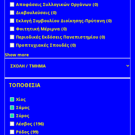
undefined
Αποφάσεις Συλλογικών Οργάνων (0)
undefined
Διαβουλεύσεις (0)
undefined
Εκλογή Συμβουλίου Διοίκησης-Πρύτανη (0)
undefined
Φοιτητική Μέριμνα (0)
undefined
Περιοδικές Εκδόσεις Πανεπιστημίου (0)
undefined
Προπτυχιακές Σπουδές (0)
Show more
ΤΟΠΟΘΕΣΙΑ
Remove Χίος filter
Χίος
Remove Σάμος filter
Σάμος
Remove Σύρος filter
Σύρος
Apply Λέσβος filter
Apply Λέσβος filter
Λέσβος (196)
Apply Ρόδος filter
Apply Ρόδος filter
Ρόδος (99)