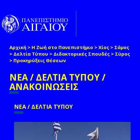
Παράκαμψη προς το κυρίως περιεχόμενο
Toggle
naviga
Αρχική
>
Η Ζωή στο Πανεπιστήμιο
>
Χίος
>
Σάμος
Είστε εδώ
>
Δελτία Τύπου
>
Διδακτορικές Σπουδές
>
Σύρος
>
Προκηρύξεις Θέσεων
ΝΕΑ / ΔΕΛΤΙΑ ΤΥΠΟΥ /
ΑΝΑΚΟΙΝΩΣΕΙΣ
ΝΕΑ / ΔΕΛΤΙΑ ΤΥΠΟΥ