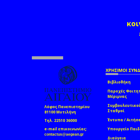
κοι
ΧΡΗΣΙΜΟΙ ΣΥΝ
Βιβλιοθήκη
Παροχές Φοιτη
Μέριμνας
Συμβουλευτικο
Λόφος Πανεπιστημίου
Σταθμοί
81100 Μυτιλήνη
Έντυπα / Αιτήσ
Τηλ. 22510 36000
e-mail επικοινωνίας:
Υπουργείο Παιδ
(link sends e-mail)
contactus@aegean.gr
Διαύγεια