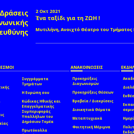
Δράσεις
2 Οκτ 2021
Ένα ταξίδι για τη ΖΩΗ !
νωνικής
Μυτιλήνη, Ανοιχτό Θέατρο του Τμήματος
ευθύνης
ΔΕΣΜΟΙ
ΑΝΑΚΟΙΝΩΣΕΙΣ
ΕΚΔΗΛ
Προκηρύξεις
Ακαδη
Συγγράμματα
Διαγωνισμών
Τμημάτων
τικής
Διαλέ
Προκηρύξεις Θέσεων
Η Ευρώπη σου
Εκθέσ
ί
Βραβεία / Διακρίσεις
Κώδικας Ηθικής και
Εκπα
Επαγγελματικής
Διοικητικά Θέματα
σεμι
Συμπεριφοράς
εις
Υπαλλήλων του
Μεταπτυχιακά
Ημερί
Δημόσιου Τομέα
είας
Φοιτητική Μέριμνα
Πολιτ
Πρωτόκολλα
Εκδη