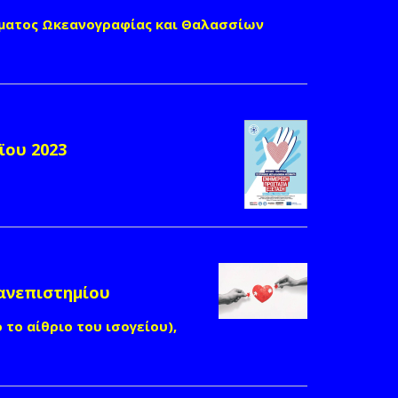
μήματος Ωκεανογραφίας και Θαλασσίων
ϊου 2023
ανεπιστημίου
 το αίθριο του ισογείου),