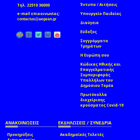
Έντυπα / Αιτήσεις
Τηλ. 22510 36000
e-mail επικοινωνίας:
Υπουργείο Παιδείας
(link sends e-mail)
contactus@aegean.gr
Διαύγεια
Εύδοξος
Συγγράμματα
Τμημάτων
Η Ευρώπη σου
Κώδικας Ηθικής και
Επαγγελματικής
Συμπεριφοράς
Υπαλλήλων του
Δημόσιου Τομέα
Πρωτόκολλα
διαχείρισης
κρούσματος Covid-19
ΑΝΑΚΟΙΝΩΣΕΙΣ
ΕΚΔΗΛΩΣΕΙΣ / ΣΥΝΕΔΡΙΑ
Προκηρύξεις
Ακαδημαϊκές Τελετές
Διαγωνισμών