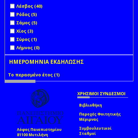
Apply Λέσβος filter
Apply Λέσβος filter
Λέσβος (40)
Apply Ρόδος filter
Apply Ρόδος filter
Ρόδος (5)
Apply Σάμος filter
Apply Σάμος filter
Σάμος (5)
Apply Χίος filter
Apply Χίος filter
Χίος (3)
Apply Σύρος filter
Apply Σύρος filter
Σύρος (1)
undefined
Λήμνος (0)
ΗΜΕΡΟΜΗΝΙΑ ΕΚΔΗΛΩΣΗΣ
Το περασμένο έτος (1)
Apply Το περασμένο έτος filter
ΧΡΗΣΙΜΟΙ ΣΥΝΔΕΣΜΟΙ
Βιβλιοθήκη
Παροχές Φοιτητικής
Μέριμνας
Συμβουλευτικοί
Λόφος Πανεπιστημίου
Σταθμοί
81100 Μυτιλήνη