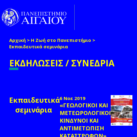
Παράκαμψη προς το κυρίως περιεχόμενο
Toggle
naviga
Αρχική
>
Η Ζωή στο Πανεπιστήμιο
>
Είστε εδώ
Εκπαιδευτικά σεμινάρια
ΕΚΔΗΛΩΣΕΙΣ / ΣΥΝΕΔΡΙΑ
Εκπαιδευτικά
6 Νοε 2019
«ΓΕΩΛΟΓΙΚΟΙ ΚΑΙ
σεμινάρια
ΜΕΤΕΩΡΟΛΟΓΙΚΟΙ
ΚΙΝΔΥΝΟΙ ΚΑΙ
ΑΝΤΙΜΕΤΩΠΙΣΗ
ΚΑΤΑΣΤΡΟΦΩΝ»