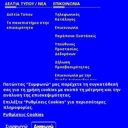
ΔΕΛΤΙΑ ΤΥΠΟΥ / ΝΕΑ
ΕΠΙΚΟΙΝΩΝΙΑ
Δελτία Τύπου
Τηλεφωνικός
Κατάλογος
Το πανεπιστήμιο στην
επικαιρότητα
Επικοινωνία
Παράπονα-Συστάσεις
Υπεύθυνος
Προστασίας
Δεδομένων
Δήλωση
Προσβασιμότητας
Επικοινωνία με την
Ομάδα Ανάπτυξης του
Πατώντας "Συμφωνώ" μας παρέχετε τη συγκατάθεσή
site
(link sends e-mail)
σας για τη χρήση cookies με σκοπό τη μέτρηση και την
ανάλυση της επισκεψιμότητας.
© ΠΑΝΕΠΙΣΤΗΜΙΟ ΑΙΓΑΙΟΥ
ΟΡΟΙ ΧΡΗΣΗΣ
ΠΟΛΙΤΙΚΗ COOKIES
ΟΜΑΔΑ ΑΝΑΠΤΥΞΗΣ
Επιλέξτε "Ρυθμίσεις Cookies" για περισσότερες
πληροφορίες.
Ρυθμίσεις Cookies
Συμφωνώ
Διαφωνώ