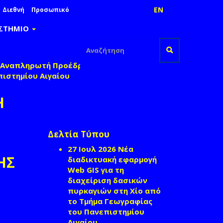
EN
Διεθνή
Προσωπικό
ΙΣΤΗΜΙΟ
Φόρμα
ι Αναπληρωτή Προέδρου του Τμήματος
αναζήτησης
Αναζήτηση
ιστημίου Αιγαίου
Η
Δελτία Τύπου
Ν
27 Ιουλ 2026
Νέα
ΗΣ
διαδικτυακή εφαρμογή
Web GIS για τη
διαχείριση δασικών
πυρκαγιών στη Χίο από
το Τμήμα Γεωγραφίας
του Πανεπιστημίου
Αιγαίου