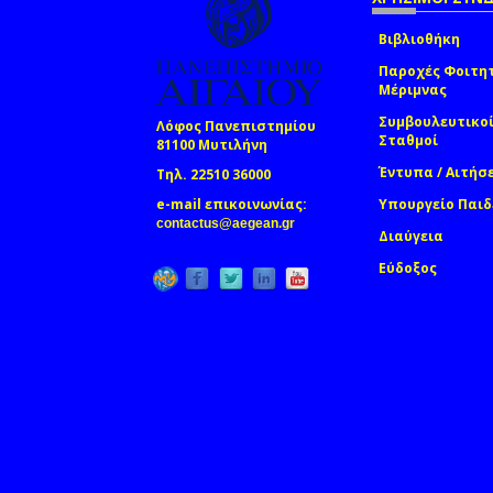
Βιβλιοθήκη
Παροχές Φοιτη
Μέριμνας
Συμβουλευτικο
Λόφος Πανεπιστημίου
Σταθμοί
81100 Μυτιλήνη
Έντυπα / Αιτήσ
Τηλ. 22510 36000
e-mail επικοινωνίας:
Υπουργείο Παιδ
(link sends e-mail)
contactus@aegean.gr
Διαύγεια
Εύδοξος