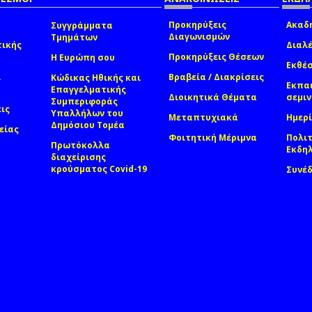
Προκηρύξεις
Ακαδη
Συγγράμματα
Διαγωνισμών
Τμημάτων
τικής
Διαλέ
Προκηρύξεις Θέσεων
Η Ευρώπη σου
Εκθέσ
ί
Βραβεία / Διακρίσεις
Κώδικας Ηθικής και
Εκπα
Επαγγελματικής
Διοικητικά Θέματα
σεμι
Συμπεριφοράς
εις
Υπαλλήλων του
Μεταπτυχιακά
Ημερί
Δημόσιου Τομέα
είας
Φοιτητική Μέριμνα
Πολιτ
Πρωτόκολλα
Εκδη
διαχείρισης
κρούσματος Covid-19
Συνέ