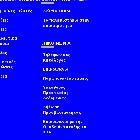
μαϊκές Τελετές
Δελτία Τύπου
ξεις
Το πανεπιστήμιο στην
επικαιρότητα
εις
ιδευτικά
ΕΠΙΚΟΙΝΩΝΙΑ
νάρια
δες
Τηλεφωνικός
Κατάλογος
ιστικές
λώσεις
Επικοινωνία
δρια
Παράπονα-Συστάσεις
Υπεύθυνος
Προστασίας
Δεδομένων
Δήλωση
Προσβασιμότητας
Επικοινωνία με την
Ομάδα Ανάπτυξης του
site
(link sends e-mail)