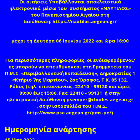
Οι αιτήσεις Υποβάλλονται αποκλειστικά
ηλεκτρονικά μέσω του συστήματος «ΝΑΥΤΙΛΟΣ»
του Πανεπιστημίου Αιγαίου στη
διεύθυνση
:
https://nautilus.aegean.gr/
μέχρι τη Δευτέρα 06 Ιουνίου 2022 και ώρα 16:00
Για περισσότερες πληροφορίες, οι ενδιαφερόμενοι/
ες μπορούν να απευθύνονται στη Γραμματεία του
Π.Μ.Σ. «Περιβαλλοντική Εκπαίδευση», Δημοκρατίας 1
«Κτήριο 7ης Μαρτίου», 2ος Όροφος, Τ.Κ. 85 132,
Ρόδος (τηλ. επικοινωνίας: 22410 - 99120 και ώρες
09:00 έως 15:00, Fax: 22410 - 99131 ή στην
ηλεκτρονική διεύθυνση
psemper@rhodes.aegean.gr
(link sends e-mail)
, στην ιστοσελίδα του Π.Μ.Σ.
http://www.pse.aegean.gr/pms-pe/
)
Ημερομηνία ανάρτησης
15 Μαρ 2022