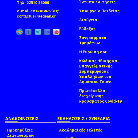
Έντυπα / Αιτήσεις
Τηλ. 22510 36000
e-mail επικοινωνίας:
Υπουργείο Παιδείας
(link sends e-mail)
contactus@aegean.gr
Διαύγεια
Εύδοξος
Συγγράμματα
Τμημάτων
Η Ευρώπη σου
Κώδικας Ηθικής και
Επαγγελματικής
Συμπεριφοράς
Υπαλλήλων του
Δημόσιου Τομέα
Πρωτόκολλα
διαχείρισης
κρούσματος Covid-19
ΑΝΑΚΟΙΝΩΣΕΙΣ
ΕΚΔΗΛΩΣΕΙΣ / ΣΥΝΕΔΡΙΑ
Προκηρύξεις
Ακαδημαϊκές Τελετές
Διαγωνισμών