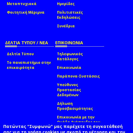
Μεταπτυχιακά
Ημερίδες
Φοιτητική Μέριμνα
Πολιτιστικές
Εκδηλώσεις
Συνέδρια
ΔΕΛΤΙΑ ΤΥΠΟΥ / ΝΕΑ
ΕΠΙΚΟΙΝΩΝΙΑ
Δελτία Τύπου
Τηλεφωνικός
Κατάλογος
Το πανεπιστήμιο στην
επικαιρότητα
Επικοινωνία
Παράπονα-Συστάσεις
Υπεύθυνος
Προστασίας
Δεδομένων
Δήλωση
Προσβασιμότητας
Επικοινωνία με την
Ομάδα Ανάπτυξης του
Πατώντας "Συμφωνώ" μας παρέχετε τη συγκατάθεσή
site
(link sends e-mail)
σας για τη χρήση cookies με σκοπό τη μέτρηση και την