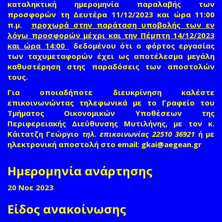
καταληκτική ημερομηνία παραλαβής των
προσφορών τη Δευτέρα 11/12/2023 και ώρα 11:00
π.μ.
προχωρά στην παράταση υποβολής των εν
λόγω προσφορών μέχρι και την Πέμπτη
14/12/2023
και ώρα 14:00
δεδομένου ότι ο φόρτος εργασίας
των ταχυμεταφορών έχει ως αποτέλεσμα μεγάλη
καθυστέρηση στης παραδόσεις των αποστολών
τους.
Για οποιαδήποτε διευκρίνηση καλέστε
επικοινωνώντας τηλεφωνικά με το Γραφείο του
Τμήματος Οικονομικών Υποθέσεων της
Περιφερειακής Διεύθυνσης Μυτιλήνης, με τον κ.
Κάιτατζη Γεώργιο
τηλ. επικοινωνίας 22510 36921
ή με
ηλεκτρονική αποστολή στο email:
gkai@aegean.gr
(link
send
e-
Ημερομηνία ανάρτησης
mail)
20 Νοε 2023
Είδος ανακοίνωσης