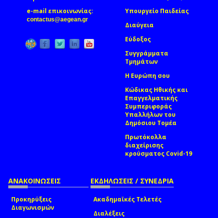
e-mail επικοινωνίας:
Υπουργείο Παιδείας
(link sends e-mail)
contactus@aegean.gr
Διαύγεια
Εύδοξος
Συγγράμματα
Τμημάτων
Η Ευρώπη σου
Κώδικας Ηθικής και
Επαγγελματικής
Συμπεριφοράς
Υπαλλήλων του
Δημόσιου Τομέα
Πρωτόκολλα
διαχείρισης
κρούσματος Covid-19
ΑΝΑΚΟΙΝΩΣΕΙΣ
ΕΚΔΗΛΩΣΕΙΣ / ΣΥΝΕΔΡΙΑ
Προκηρύξεις
Ακαδημαϊκές Τελετές
Διαγωνισμών
Διαλέξεις