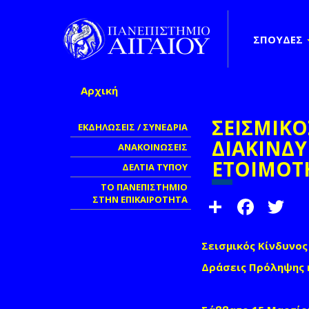
Παράκαμψη προς το κυρίως περιεχόμενο
ΣΠΟΥΔΕΣ
Αρχική
Είστε εδώ
ΣΕΙΣΜΙΚΟ
ΕΚΔΗΛΩΣΕΙΣ / ΣΥΝΕΔΡΙΑ
ΔΙΑΚΙΝΔΥ
ΑΝΑΚΟΙΝΩΣΕΙΣ
ΕΤΟΙΜΟΤΗ
ΔΕΛΤΙΑ ΤΥΠΟΥ
ΤΟ ΠΑΝΕΠΙΣΤΗΜΙΟ
Share
Face
T
ΣΤΗΝ ΕΠΙΚΑΙΡΟΤΗΤΑ
Σεισμικός Κίνδυνος
Δράσεις Πρόληψης κ