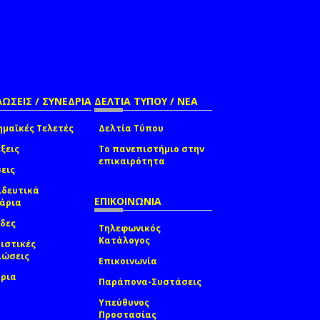
ΩΣΕΙΣ / ΣΥΝΕΔΡΙΑ
ΔΕΛΤΙΑ ΤΥΠΟΥ / ΝΕΑ
μαϊκές Τελετές
Δελτία Τύπου
ξεις
Το πανεπιστήμιο στην
επικαιρότητα
εις
ιδευτικά
ΕΠΙΚΟΙΝΩΝΙΑ
νάρια
δες
Τηλεφωνικός
Κατάλογος
ιστικές
λώσεις
Επικοινωνία
δρια
Παράπονα-Συστάσεις
Υπεύθυνος
Προστασίας