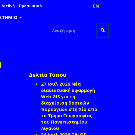
EN
Διεθνή
Προσωπικό
ΙΣΤΗΜΙΟ
Φόρμα
αναζήτησης
Αναζήτηση
Ι
Δελτία Τύπου
27 Ιουλ 2026
Νέα
διαδικτυακή εφαρμογή
Web GIS για τη
διαχείριση δασικών
πυρκαγιών στη Χίο από
το Τμήμα Γεωγραφίας
του Πανεπιστημίου
Αιγαίου
24 Ιουλ 2026
TALOS –