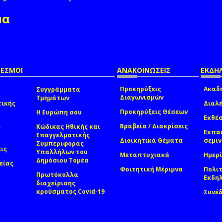
μα
ΔΕΣΜΟΙ
ΑΝΑΚΟΙΝΩΣΕΙΣ
ΕΚΔΗΛ
Προκηρύξεις
Ακαδη
Συγγράμματα
Διαγωνισμών
Τμημάτων
τικής
Διαλέ
Προκηρύξεις Θέσεων
Η Ευρώπη σου
Εκθέσ
ί
Βραβεία / Διακρίσεις
Κώδικας Ηθικής και
Εκπα
Επαγγελματικής
Διοικητικά Θέματα
σεμι
Συμπεριφοράς
εις
Υπαλλήλων του
Μεταπτυχιακά
Ημερί
Δημόσιου Τομέα
είας
Φοιτητική Μέριμνα
Πολιτ
Πρωτόκολλα
Εκδη
διαχείρισης
κρούσματος Covid-19
Συνέ