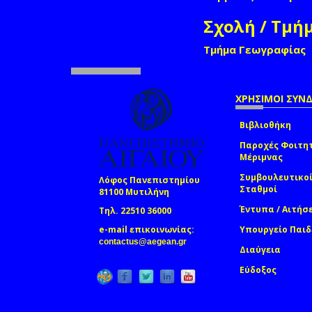
Σχολή / Τμή
Τμήμα Γεωγραφίας
ΧΡΗΣΙΜΟΙ ΣΥΝ
Βιβλιοθήκη
Παροχές Φοιτη
Μέριμνας
Συμβουλευτικο
Λόφος Πανεπιστημίου
Σταθμοί
81100 Μυτιλήνη
Έντυπα / Αιτήσ
Τηλ. 22510 36000
e-mail επικοινωνίας:
Υπουργείο Παιδ
(link sends e-mail)
contactus@aegean.gr
Διαύγεια
Εύδοξος