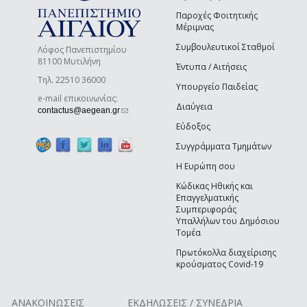
Παροχές Φοιτητικής
Μέριμνας
Συμβουλευτικοί Σταθμοί
Λόφος Πανεπιστημίου
81100 Μυτιλήνη
Έντυπα / Αιτήσεις
Τηλ. 22510 36000
Υπουργείο Παιδείας
e-mail επικοινωνίας:
Διαύγεια
(link sends e-mail)
contactus@aegean.gr
Εύδοξος
Συγγράμματα Τμημάτων
Η Ευρώπη σου
Κώδικας Ηθικής και
Επαγγελματικής
Συμπεριφοράς
Υπαλλήλων του Δημόσιου
Τομέα
Πρωτόκολλα διαχείρισης
κρούσματος Covid-19
ΑΝΑΚΟΙΝΩΣΕΙΣ
ΕΚΔΗΛΩΣΕΙΣ / ΣΥΝΕΔΡΙΑ