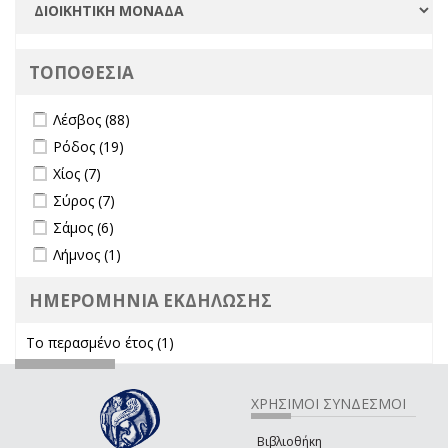
ΤΟΠΟΘΕΣΙΑ
Apply Λέσβος filter
Apply Λέσβος filter
Λέσβος (88)
Apply Ρόδος filter
Apply Ρόδος filter
Ρόδος (19)
Apply Χίος filter
Apply Χίος filter
Χίος (7)
Apply Σύρος filter
Apply Σύρος filter
Σύρος (7)
Apply Σάμος filter
Apply Σάμος filter
Σάμος (6)
Apply Λήμνος filter
Apply Λήμνος filter
Λήμνος (1)
ΗΜΕΡΟΜΗΝΙΑ ΕΚΔΗΛΩΣΗΣ
Το περασμένο έτος (1)
Apply Το περασμένο έτος filter
ΧΡΗΣΙΜΟΙ ΣΥΝΔΕΣΜΟΙ
Βιβλιοθήκη