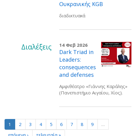
Ουκρανικής KGB
διαδικτυακά
Διαλέξεις
14 Φεβ 2026
Dark Triad in
Leaders:
consequences
and defenses
Αμφιθέατρο «Γιάννης Καράλης»
(Πανεπιστήμιο Αιγαίου, Χίος).
1
2
3
4
5
6
7
8
9
…
επόμενη ›
τελευταία »