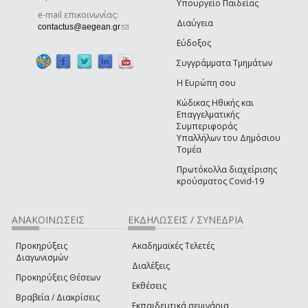
Υπουργείο Παιδείας
e-mail επικοινωνίας:
Διαύγεια
(link sends e-mail)
contactus@aegean.gr
Εύδοξος
Συγγράμματα Τμημάτων
Η Ευρώπη σου
Κώδικας Ηθικής και
Επαγγελματικής
Συμπεριφοράς
Υπαλλήλων του Δημόσιου
Τομέα
Πρωτόκολλα διαχείρισης
κρούσματος Covid-19
ΑΝΑΚΟΙΝΩΣΕΙΣ
ΕΚΔΗΛΩΣΕΙΣ / ΣΥΝΕΔΡΙΑ
Προκηρύξεις
Ακαδημαϊκές Τελετές
Διαγωνισμών
Διαλέξεις
Προκηρύξεις Θέσεων
Εκθέσεις
Βραβεία / Διακρίσεις
Εκπαιδευτικά σεμινάρια