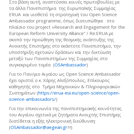
Στο βάση αυτή, αναπτύσσει κοινές πρωτοβουλίες με
τα άλλα Πανεπιστήμια της ΕυρωπαΪκής Συμμαχίας
ΕRUA και υιοθετεί τη στρατηγική του Open Science
Ambassador programme, όπως διατυπώθηκε στο
πλαίσιο του project «Research and Engagement for the
European Reform University Alliance” / Re:ERUA με
σκοπό την προώθηση της θεσμικής ανάπτυξης της
Ανοικτής Επιστήμης στο εκάστοτε Πανεπιστήμιο, την
υποστήριξη σχετικών δράσεων και την δικτύωση
μεταξύ των Πανεπιστημίων της Συμμαχίας στο
συγκεκριμένο τομέα (
OSAmbassador
)
Για το Παν/μιο Αιγαίου ως Open Science Ambassador
έχει οριστεί ο κ. Χάρης Αλεξόπουλος, Επίκουρος
καθηγητής στο Τμήμα Μηχανικών & Πληροφοριακών
Συστημάτων (
https://erua-eui.eu/open-science/open-
science-ambassadors/
)
Για την επικοινωνία της πανεπιστημιακής κοινότητας
του Αιγαίου σχετικά με ζητήματα Ανοιχτής Επιστήμης
διατίθεται η εξής ηλεκτρονική διεύθυνση:
(
OSAmbassador@aegean.gr
(link sends e-mail)
)