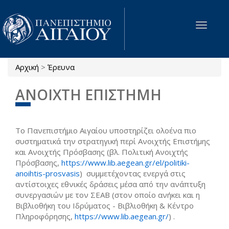
Παράκαμψη προς το κυρίως περιεχόμενο
Toggle
navigat
Αρχική
>
Έρευνα
Είστε εδώ
ΑΝΟΙΧΤΗ ΕΠΙΣΤΗΜΗ
To Πανεπιστήμιο Αιγαίου υποστηρίζει ολοένα πιο
συστηματικά την στρατηγική περί Ανοιχτής Επιστήμης
και Ανοιχτής Πρόσβασης (βλ. Πολιτική Ανοιχτής
Πρόσβασης,
https://www.lib.aegean.gr/el/politiki-
anoihtis-prosvasis
) συμμετέχοντας ενεργά στις
αντίστοιχες εθνικές δράσεις μέσα από την ανάπτυξη
συνεργασιών με τον ΣΕΑΒ (στον οποίο ανήκει και η
Βιβλιοθήκη του Ιδρύματος - Βιβλιοθήκη & Κέντρο
Πληροφόρησης,
https://www.lib.aegean.gr/
) .