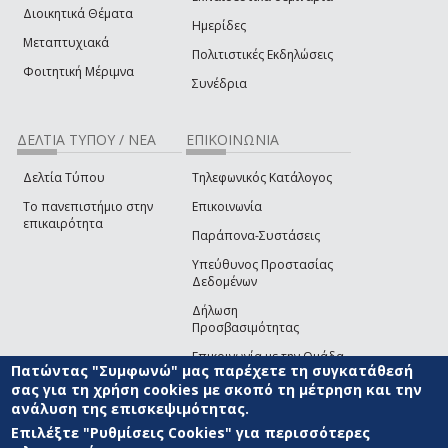
Διοικητικά Θέματα
Ημερίδες
Μεταπτυχιακά
Πολιτιστικές Εκδηλώσεις
Φοιτητική Μέριμνα
Συνέδρια
ΔΕΛΤΙΑ ΤΥΠΟΥ / ΝΕΑ
ΕΠΙΚΟΙΝΩΝΙΑ
Δελτία Τύπου
Τηλεφωνικός Κατάλογος
Το πανεπιστήμιο στην
Επικοινωνία
επικαιρότητα
Παράπονα-Συστάσεις
Υπεύθυνος Προστασίας
Δεδομένων
Δήλωση
Προσβασιμότητας
Επικοινωνία με την Ομάδα
Πατώντας "Συμφωνώ" μας παρέχετε τη συγκατάθεσή
Ανάπτυξης του site
(link sends e-mail)
σας για τη χρήση cookies με σκοπό τη μέτρηση και την
ανάλυση της επισκεψιμότητας.
© ΠΑΝΕΠΙΣΤΗΜΙΟ ΑΙΓΑΙΟΥ
ΟΡΟΙ ΧΡΗΣΗΣ
ΠΟΛΙΤΙΚΗ COOKIES
ΟΜΑΔΑ
ΑΝΑΠΤΥΞΗΣ
Επιλέξτε "Ρυθμίσεις Cookies" για περισσότερες