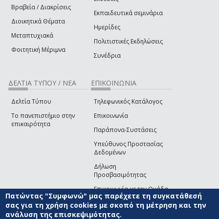
Βραβεία / Διακρίσεις
Εκπαιδευτικά σεμινάρια
Διοικητικά Θέματα
Ημερίδες
Μεταπτυχιακά
Πολιτιστικές Εκδηλώσεις
Φοιτητική Μέριμνα
Συνέδρια
ΔΕΛΤΙΑ ΤΥΠΟΥ / ΝΕΑ
ΕΠΙΚΟΙΝΩΝΙΑ
Δελτία Τύπου
Τηλεφωνικός Κατάλογος
Το πανεπιστήμιο στην
Επικοινωνία
επικαιρότητα
Παράπονα-Συστάσεις
Υπεύθυνος Προστασίας
Δεδομένων
Δήλωση
Προσβασιμότητας
Επικοινωνία με την Ομάδα
Πατώντας "Συμφωνώ" μας παρέχετε τη συγκατάθεσή
Ανάπτυξης του site
(link sends e-mail)
σας για τη χρήση cookies με σκοπό τη μέτρηση και την
ανάλυση της επισκεψιμότητας.
© ΠΑΝΕΠΙΣΤΗΜΙΟ ΑΙΓΑΙΟΥ
ΟΡΟΙ ΧΡΗΣΗΣ
ΠΟΛΙΤΙΚΗ COOKIES
ΟΜΑΔΑ