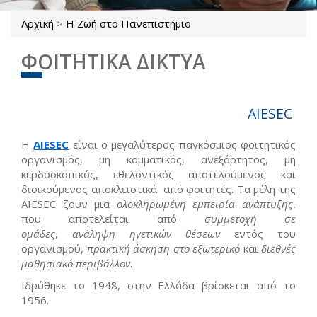
Αρχική
>
Η Ζωή στο Πανεπιστήμιο
Είστε εδώ
ΦΟΙΤΗΤΙΚΑ ΔΙΚΤΥΑ
AIESEC
Η
AIESEC
είναι ο μεγαλύτερος παγκόσμιος φοιτητικός
οργανισμός, μη κομματικός, ανεξάρτητος, μη
κερδοσκοπικός, εθελοντικός αποτελούμενος και
διοικούμενος αποκλειστικά από φοιτητές. Τα μέλη της
AIESEC ζουν μια
ολοκληρωμένη εμπειρία ανάπτυξης
,
που αποτελείται από
συμμετοχή σε
ομάδες
,
ανάληψη ηγετικών θέσεων
εντός του
οργανισμού,
πρακτική άσκηση στο εξωτερικό
και
διεθνές
μαθησιακό περιβάλλον
.
Ιδρύθηκε το 1948, στην Ελλάδα βρίσκεται από το
1956.