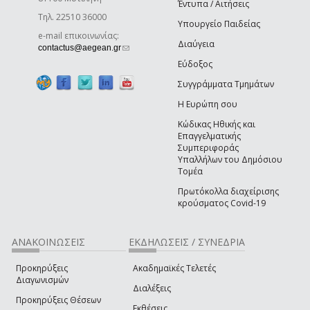
Έντυπα / Αιτήσεις
Τηλ. 22510 36000
Υπουργείο Παιδείας
e-mail επικοινωνίας:
Διαύγεια
(link sends e-mail)
contactus@aegean.gr
Εύδοξος
Συγγράμματα Τμημάτων
Η Ευρώπη σου
Κώδικας Ηθικής και
Επαγγελματικής
Συμπεριφοράς
Υπαλλήλων του Δημόσιου
Τομέα
Πρωτόκολλα διαχείρισης
κρούσματος Covid-19
ΑΝΑΚΟΙΝΩΣΕΙΣ
ΕΚΔΗΛΩΣΕΙΣ / ΣΥΝΕΔΡΙΑ
Προκηρύξεις
Ακαδημαϊκές Τελετές
Διαγωνισμών
Διαλέξεις
Προκηρύξεις Θέσεων
Εκθέσεις