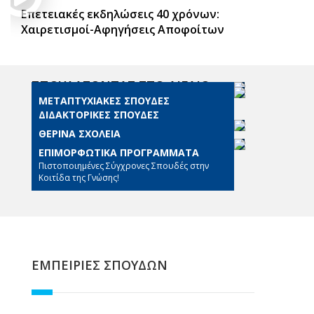
Επετειακές εκδηλώσεις 40 χρόνων:
Χαιρετισμοί-Αφηγήσεις Αποφοίτων
ΣΠΟΥΔΑΖΟΝΤΑΣ ΣΤΟ ΑΙΓΑΙΟ
ΠΡΟΠΤΥΧΙΑΚΕΣ ΣΠΟΥΔΕΣ
ΜΕΤΑΠΤΥΧΙΑΚΕΣ ΣΠΟΥΔΕΣ
18 Προγράμματα με έμφαση στην
ΔΙΔΑΚΤΟΡΙΚΕΣ ΣΠΟΥΔΕΣ
διεπιστημονική προσέγγιση...
Προγράμματα Μεταπτυχιακών Σπουδών σε
ΘΕΡΙΝΑ ΣΧΟΛΕΙΑ
καινοτόμα πεδία...
Για μία καλοκαιρινή μαθησιακή εμπειρία στα
ΕΠΙΜΟΡΦΩΤΙΚΑ ΠΡΟΓΡΑΜΜΑΤΑ
νησιά του Αιγαίου!
Πιστοποιημένες Σύγχρονες Σπουδές στην
Κοιτίδα της Γνώσης!
ΕΜΠΕΙΡΙΕΣ ΣΠΟΥΔΩΝ