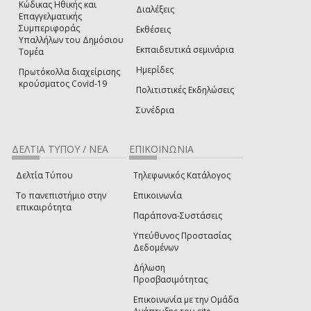
Κώδικας Ηθικής και
Διαλέξεις
Επαγγελματικής
Συμπεριφοράς
Εκθέσεις
Υπαλλήλων του Δημόσιου
Εκπαιδευτικά σεμινάρια
Τομέα
Ημερίδες
Πρωτόκολλα διαχείρισης
κρούσματος Covid-19
Πολιτιστικές Εκδηλώσεις
Συνέδρια
ΔΕΛΤΙΑ ΤΥΠΟΥ / ΝΕΑ
ΕΠΙΚΟΙΝΩΝΙΑ
Δελτία Τύπου
Τηλεφωνικός Κατάλογος
Το πανεπιστήμιο στην
Επικοινωνία
επικαιρότητα
Παράπονα-Συστάσεις
Υπεύθυνος Προστασίας
Δεδομένων
Δήλωση
Προσβασιμότητας
Επικοινωνία με την Ομάδα