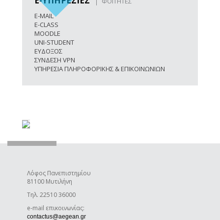
E-ΥΠΗΡΕΣΙΕΣ
ΦΟΙΤΗΤΕΣ
E-MAIL
E-CLASS
MOODLE
UNI-STUDENT
ΕΥΔΟΞΟΣ
ΣΥΝΔΕΣΗ VPN
ΥΠΗΡΕΣΙΑ ΠΛΗΡΟΦΟΡΙΚΗΣ & ΕΠΙΚΟΙΝΩΝΙΩΝ
Λόφος Πανεπιστημίου
81100 Μυτιλήνη
Τηλ. 22510 36000
e-mail επικοινωνίας:
(link sends e-mail)
contactus@aegean.gr