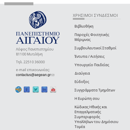
ΧΡΗΣΙΜΟΙ ΣΥΝΔΕΣΜΟΙ
Βιβλιοθήκη
Παροχές Φοιτητικής
Μέριμνας
Συμβουλευτικοί Σταθμοί
Λόφος Πανεπιστημίου
81100 Μυτιλήνη
Έντυπα / Αιτήσεις
Τηλ. 22510 36000
Υπουργείο Παιδείας
e-mail επικοινωνίας:
Διαύγεια
(link sends e-mail)
contactus@aegean.gr
Εύδοξος
Συγγράμματα Τμημάτων
Η Ευρώπη σου
Κώδικας Ηθικής και
Επαγγελματικής
Συμπεριφοράς
Υπαλλήλων του Δημόσιου
Τομέα