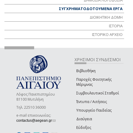
ΔΗΜΟΣΙΑ ΛΟΓΟΔΟΣΙΑ
ΣΥΓΧΡΗΜΑΤΟΔΟΤΟΥΜΕΝΑ ΕΡΓΑ
ΔΙΟΙΚΗΤΙΚΗ ΔΟΜΗ
ΙΣΤΟΡΙΑ
ΙΣΤΟΡΙΚΟ ΑΡΧΕΙΟ
ΧΡΗΣΙΜΟΙ ΣΥΝΔΕΣΜΟΙ
Βιβλιοθήκη
Παροχές Φοιτητικής
Μέριμνας
Συμβουλευτικοί Σταθμοί
Λόφος Πανεπιστημίου
81100 Μυτιλήνη
Έντυπα / Αιτήσεις
Τηλ. 22510 36000
Υπουργείο Παιδείας
e-mail επικοινωνίας:
Διαύγεια
(link sends e-mail)
contactus@aegean.gr
Εύδοξος