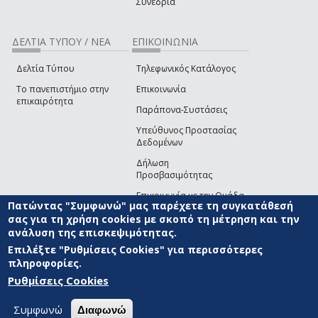
Συνέδρια
ΔΕΛΤΙΑ ΤΥΠΟΥ / ΝΕΑ
ΕΠΙΚΟΙΝΩΝΙΑ
Δελτία Τύπου
Τηλεφωνικός Κατάλογος
Το πανεπιστήμιο στην
Επικοινωνία
επικαιρότητα
Παράπονα-Συστάσεις
Υπεύθυνος Προστασίας
Δεδομένων
Δήλωση
Προσβασιμότητας
Επικοινωνία με την Ομάδα
Πατώντας "Συμφωνώ" μας παρέχετε τη συγκατάθεσή
Ανάπτυξης του site
(link sends e-mail)
σας για τη χρήση cookies με σκοπό τη μέτρηση και την
ανάλυση της επισκεψιμότητας.
© ΠΑΝΕΠΙΣΤΗΜΙΟ ΑΙΓΑΙΟΥ
ΟΡΟΙ ΧΡΗΣΗΣ
ΠΟΛΙΤΙΚΗ COOKIES
ΟΜΑΔΑ
ΑΝΑΠΤΥΞΗΣ
Επιλέξτε "Ρυθμίσεις Cookies" για περισσότερες
πληροφορίες.
Ρυθμίσεις Cookies
Συμφωνώ
Διαφωνώ