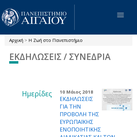
Παράκαμψη προς το κυρίως περιεχόμενο
Toggle
navigat
Αρχική
>
Η Ζωή στο Πανεπιστήμιο
Είστε εδώ
ΕΚΔΗΛΩΣΕΙΣ / ΣΥΝΕΔΡΙΑ
Ημερίδες
10 Μάιος 2018
ΕΚΔΗΛΩΣΕΙΣ
ΓΙΑ ΤΗΝ
ΠΡΟΒΟΛΗ ΤΗΣ
ΕΥΡΩΠΑΪΚΗΣ
ΕΝΟΠΟΙΗΤΙΚΗΣ