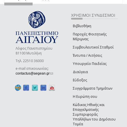
ΧΡΗΣΙΜΟΙ ΣΥΝΔΕΣΜΟΙ
Βιβλιοθήκη
Παροχές Φοιτητικής
Μέριμνας
Συμβουλευτικοί Σταθμοί
Λόφος Πανεπιστημίου
81100 Μυτιλήνη
Έντυπα / Αιτήσεις
Τηλ. 22510 36000
Υπουργείο Παιδείας
e-mail επικοινωνίας:
Διαύγεια
(link sends e-mail)
contactus@aegean.gr
Εύδοξος
Συγγράμματα Τμημάτων
Η Ευρώπη σου
Κώδικας Ηθικής και
Επαγγελματικής
Συμπεριφοράς
Υπαλλήλων του Δημόσιου
Τομέα