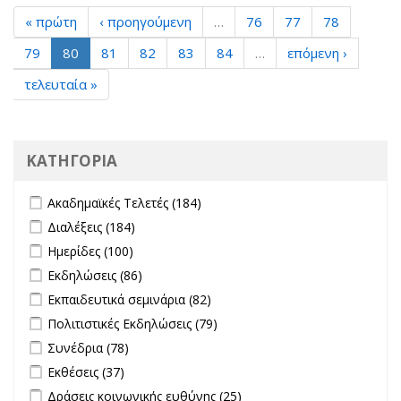
« πρώτη
‹ προηγούμενη
…
76
77
78
79
80
81
82
83
84
…
επόμενη ›
τελευταία »
ΚΑΤΗΓΟΡΙΑ
Apply Ακαδημαϊκές Τελετές filter
Apply Ακαδημαϊκές Τελετές filter
Ακαδημαϊκές Τελετές (184)
Apply Διαλέξεις filter
Apply Διαλέξεις filter
Διαλέξεις (184)
Apply Ημερίδες filter
Apply Ημερίδες filter
Ημερίδες (100)
Apply Εκδηλώσεις filter
Apply Εκδηλώσεις filter
Εκδηλώσεις (86)
Apply Εκπαιδευτικά σεμινάρια filter
Apply Εκπαιδευτικά σεμινάρια
Εκπαιδευτικά σεμινάρια (82)
filter
Apply Πολιτιστικές Εκδηλώσεις filter
Apply Πολιτιστικές
Πολιτιστικές Εκδηλώσεις (79)
Εκδηλώσεις filter
Apply Συνέδρια filter
Apply Συνέδρια filter
Συνέδρια (78)
Apply Εκθέσεις filter
Apply Εκθέσεις filter
Εκθέσεις (37)
Apply Δράσεις κοινωνικής ευθύνης filter
Apply Δράσεις
Δράσεις κοινωνικής ευθύνης (25)