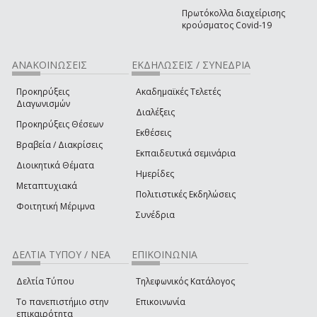
Πρωτόκολλα διαχείρισης
κρούσματος Covid-19
ΑΝΑΚΟΙΝΩΣΕΙΣ
ΕΚΔΗΛΩΣΕΙΣ / ΣΥΝΕΔΡΙΑ
Προκηρύξεις
Ακαδημαϊκές Τελετές
Διαγωνισμών
Διαλέξεις
Προκηρύξεις Θέσεων
Εκθέσεις
Βραβεία / Διακρίσεις
Εκπαιδευτικά σεμινάρια
Διοικητικά Θέματα
Ημερίδες
Μεταπτυχιακά
Πολιτιστικές Εκδηλώσεις
Φοιτητική Μέριμνα
Συνέδρια
ΔΕΛΤΙΑ ΤΥΠΟΥ / ΝΕΑ
ΕΠΙΚΟΙΝΩΝΙΑ
Δελτία Τύπου
Τηλεφωνικός Κατάλογος
Το πανεπιστήμιο στην
Επικοινωνία
επικαιρότητα