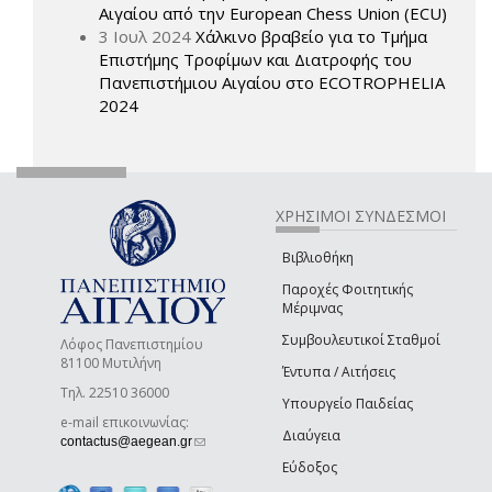
Αιγαίου από την European Chess Union (ECU)
3 Ιουλ 2024
Χάλκινο βραβείο για το Τμήμα
Επιστήμης Τροφίμων και Διατροφής του
Πανεπιστήμιου Αιγαίου στο ECOTROPHELIA
2024
ΧΡΗΣΙΜΟΙ ΣΥΝΔΕΣΜΟΙ
Βιβλιοθήκη
Παροχές Φοιτητικής
Μέριμνας
Συμβουλευτικοί Σταθμοί
Λόφος Πανεπιστημίου
81100 Μυτιλήνη
Έντυπα / Αιτήσεις
Τηλ. 22510 36000
Υπουργείο Παιδείας
e-mail επικοινωνίας:
Διαύγεια
(link sends e-mail)
contactus@aegean.gr
Εύδοξος