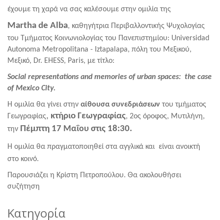
έχουμε τη χαρά να σας καλέσουμε στην ομιλία της
Martha
de
Alba
, καθηγήτρια Περιβαλλοντικής Ψυχολογίας
του Τμήματος Κοινωνιολογίας του Πανεπιστημίου:
Universidad
Autonoma
Metropolitana
-
Iztapalapa
, πόλη του Μεξικού,
Μεξικό,
Dr
.
EHESS
,
Paris
, με τίτλο:
Social representations and memories of urban spaces: the case
of Mexico City.
Η ομιλία θα γίνει στην
αίθουσα συνεδριάσεων
του τμήματος
,
κτήριο Γεωγραφίας
Γεωγραφίας
, 2ος όροφος, Μυτιλήνη,
Πέμπτη 17
Μαΐου
στις 18:30.
την
Η ομιλία θα πραγματοποιηθεί στα αγγλικά
και είναι ανοικτή
στο κοινό.
Παρουσιάζει η Κρίστη Πετροπούλου. Θα ακολουθήσει
συζήτηση
Κατηγορία