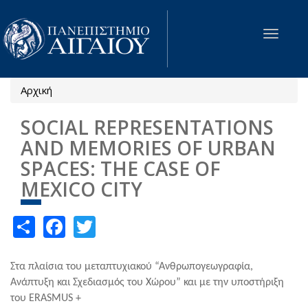
Παράκαμψη προς το κυρίως περιεχόμενο
Toggle
navigat
Αρχική
Είστε εδώ
SOCIAL REPRESENTATIONS
AND MEMORIES OF URBAN
SPACES: THE CASE OF
MEXICO CITY
Share
Facebook
Twitter
Στα πλαίσια του μεταπτυχιακού “Ανθρωπογεωγραφία,
Ανάπτυξη και Σχεδιασμός του Χώρου” και με την υποστήριξη
του ERASMUS +