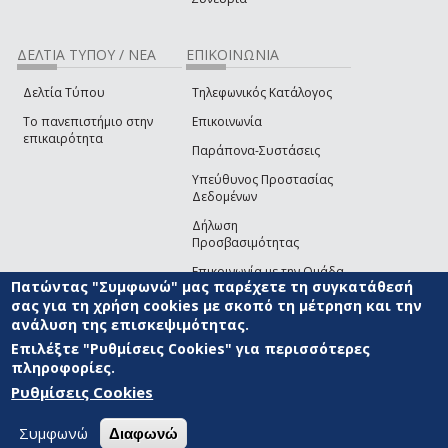
ΔΕΛΤΙΑ ΤΥΠΟΥ / ΝΕΑ
ΕΠΙΚΟΙΝΩΝΙΑ
Δελτία Τύπου
Τηλεφωνικός Κατάλογος
Το πανεπιστήμιο στην
Επικοινωνία
επικαιρότητα
Παράπονα-Συστάσεις
Υπεύθυνος Προστασίας
Δεδομένων
Δήλωση
Προσβασιμότητας
Επικοινωνία με την Ομάδα
Πατώντας "Συμφωνώ" μας παρέχετε τη συγκατάθεσή
Ανάπτυξης του site
(link sends e-mail)
σας για τη χρήση cookies με σκοπό τη μέτρηση και την
ανάλυση της επισκεψιμότητας.
© ΠΑΝΕΠΙΣΤΗΜΙΟ ΑΙΓΑΙΟΥ
ΟΡΟΙ ΧΡΗΣΗΣ
ΠΟΛΙΤΙΚΗ COOKIES
ΟΜΑΔΑ
ΑΝΑΠΤΥΞΗΣ
Επιλέξτε "Ρυθμίσεις Cookies" για περισσότερες
πληροφορίες.
Ρυθμίσεις Cookies
Συμφωνώ
Διαφωνώ