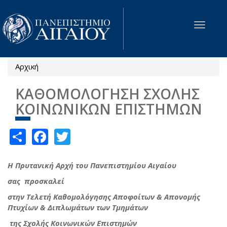
Παράκαμψη προς το κυρίως περιεχόμενο
Toggle
navigat
Αρχική
Είστε εδώ
ΚΑΘΟΜΟΛΟΓΗΣΗ ΣΧΟΛΗΣ
ΚΟΙΝΩΝΙΚΩΝ ΕΠΙΣΤΗΜΩΝ
Share
Facebook
Twitter
Η Πρυτανική Αρχή του Πανεπιστημίου Αιγαίου
σας προσκαλεί
στην Τελετή Καθομολόγησης Αποφοίτων &
Απονομής
Πτυχίων & Διπλωμάτων των Τμημάτων
της Σχολής Κοινωνικών Επιστημών