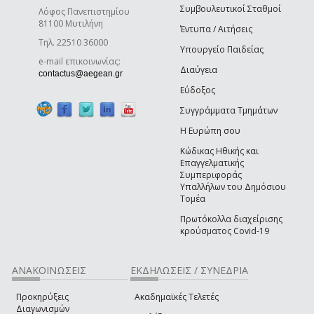
Συμβουλευτικοί Σταθμοί
Λόφος Πανεπιστημίου
81100 Μυτιλήνη
Έντυπα / Αιτήσεις
Τηλ. 22510 36000
Υπουργείο Παιδείας
e-mail επικοινωνίας:
Διαύγεια
(link sends e-mail)
contactus@aegean.gr
Εύδοξος
Συγγράμματα Τμημάτων
Η Ευρώπη σου
Κώδικας Ηθικής και
Επαγγελματικής
Συμπεριφοράς
Υπαλλήλων του Δημόσιου
Τομέα
Πρωτόκολλα διαχείρισης
κρούσματος Covid-19
ΑΝΑΚΟΙΝΩΣΕΙΣ
ΕΚΔΗΛΩΣΕΙΣ / ΣΥΝΕΔΡΙΑ
Προκηρύξεις
Ακαδημαϊκές Τελετές
Διαγωνισμών