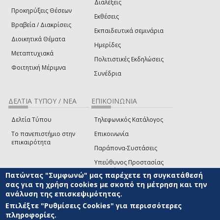
Διαλέξεις
Προκηρύξεις Θέσεων
Εκθέσεις
Βραβεία / Διακρίσεις
Εκπαιδευτικά σεμινάρια
Διοικητικά Θέματα
Ημερίδες
Μεταπτυχιακά
Πολιτιστικές Εκδηλώσεις
Φοιτητική Μέριμνα
Συνέδρια
ΔΕΛΤΙΑ ΤΥΠΟΥ / ΝΕΑ
ΕΠΙΚΟΙΝΩΝΙΑ
Δελτία Τύπου
Τηλεφωνικός Κατάλογος
Το πανεπιστήμιο στην
Επικοινωνία
επικαιρότητα
Παράπονα-Συστάσεις
Υπεύθυνος Προστασίας
Δεδομένων
Πατώντας "Συμφωνώ" μας παρέχετε τη συγκατάθεσή
σας για τη χρήση cookies με σκοπό τη μέτρηση και την
Δήλωση
ανάλυση της επισκεψιμότητας.
Προσβασιμότητας
Επιλέξτε "Ρυθμίσεις Cookies" για περισσότερες
Επικοινωνία με την Ομάδα
πληροφορίες.
Ανάπτυξης του site
(link sends e-mail)