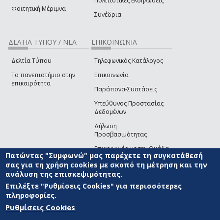
Πολιτιστικές Εκδηλώσεις
Φοιτητική Μέριμνα
Συνέδρια
ΔΕΛΤΙΑ ΤΥΠΟΥ / ΝΕΑ
ΕΠΙΚΟΙΝΩΝΙΑ
Δελτία Τύπου
Τηλεφωνικός Κατάλογος
Το πανεπιστήμιο στην
Επικοινωνία
επικαιρότητα
Παράπονα-Συστάσεις
Υπεύθυνος Προστασίας
Δεδομένων
Δήλωση
Προσβασιμότητας
Επικοινωνία με την Ομάδα
Πατώντας "Συμφωνώ" μας παρέχετε τη συγκατάθεσή
Ανάπτυξης του site
(link sends e-mail)
σας για τη χρήση cookies με σκοπό τη μέτρηση και την
ανάλυση της επισκεψιμότητας.
© ΠΑΝΕΠΙΣΤΗΜΙΟ ΑΙΓΑΙΟΥ
ΟΡΟΙ ΧΡΗΣΗΣ
ΠΟΛΙΤΙΚΗ COOKIES
ΟΜΑΔΑ
ΑΝΑΠΤΥΞΗΣ
Επιλέξτε "Ρυθμίσεις Cookies" για περισσότερες
πληροφορίες.
Ρυθμίσεις Cookies